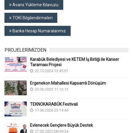
Avans Yükleme Kılavuzu
TOKİ Bilgilendirmeleri
Banka Hesap Numaralarımız
PROJELERİMİZDEN
Karabük Belediyesi ve KETEM İş Birliği ile Kanser
Taraması Projesi
22.10.2024 13:45:01
Ergenekon Mahallesi Kapsamlı Dönüşüm
25.06.2025 11:13:13
TEKNOKARABÜK Festivali
17.06.2026 23:14:44
Evlenecek Gençlere Büyük Destek
27.03.2025 08:39:34