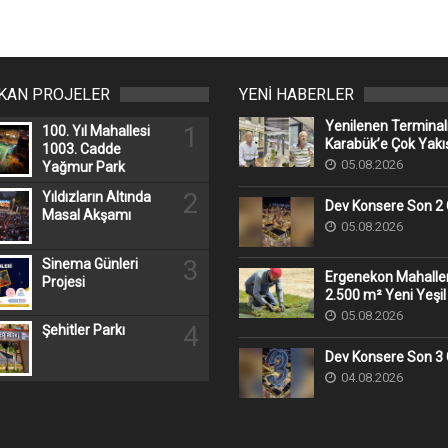
IKAN PROJELER
YENİ HABERLER
Yenilenen Terminal
1
100. Yıl Mahallesi
Karabük’e Çok Yakış
1003. Cadde
05.08.2026
Yağmur Park
2
Yıldızların Altında
Dev Konsere Son 2️
Masal Akşamı
05.08.2026
3
Sinema Günleri
Ergenekon Mahall
Projesi
2.500 m² Yeni Yeşil
05.08.2026
4
Şehitler Parkı
Dev Konsere Son 3️
04.08.2026