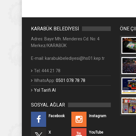
KARABÜK BELEDİYESİ
ÖNE Ç
Adres: Bayır Mh. Menderes Cd. No: 4
Merkez/KARABÜK
E-mail: karabukbelediyesi@hs01.kep.tr
Tel: 444 21 78
WhatsApp:
0501 078 78 78
Yol Tarifi Al
SOSYAL AĞLAR
Facebook
Instagram
X
YouTube