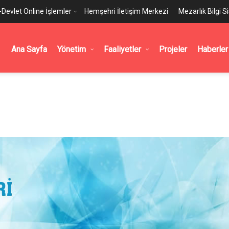
-Devlet Online İşlemler
Hemşehri İletişim Merkezi
Mezarlık Bilgi S
Ana Sayfa
Yönetim
Faaliyetler
Projeler
Haberler