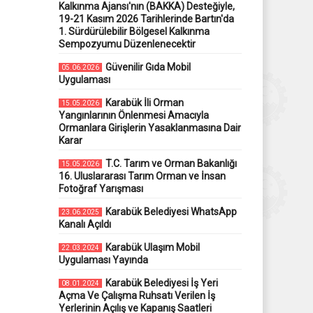
Kalkınma Ajansı'nın (BAKKA) Desteğiyle,
19-21 Kasım 2026 Tarihlerinde Bartın'da
1. Sürdürülebilir Bölgesel Kalkınma
Sempozyumu Düzenlenecektir
Güvenilir Gıda Mobil
05.06.2026
Uygulaması
Karabük İli Orman
15.05.2026
Yangınlarının Önlenmesi Amacıyla
Ormanlara Girişlerin Yasaklanmasına Dair
Karar
T.C. Tarım ve Orman Bakanlığı
15.05.2026
16. Uluslararası Tarım Orman ve İnsan
Fotoğraf Yarışması
Karabük Belediyesi WhatsApp
23.06.2025
Kanalı Açıldı
Karabük Ulaşım Mobil
22.03.2024
Uygulaması Yayında
Karabük Belediyesi İş Yeri
08.01.2024
Açma Ve Çalışma Ruhsatı Verilen İş
Yerlerinin Açılış ve Kapanış Saatleri