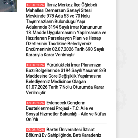
İlimiz Merkez İlçe Öğlebeli
07.07.2026
Mahallesi Demersan Sanayi Sitesi
Mevkiinde 978 Ada 53 ve 70 Nolu
Taşınmazların Bulunduğu Yapı
Adalarında 3194 Sayılı İmar Kanununun
18. Madde Uygulamasının Yapılmasına ve
Hazırlanan Parselasyon Planı ve Hesap
Özetlerinin Tasdikine Belediyemiz
Encümeninin 02.07.2026 Tarih 690 Sayılı
Kararıyla Karar Verilmiştir
Yürürlükteki İmar Planımızın
03.07.2026
Bazı Bölgelerinde 3194 Sayılı Yasanın 8/B
Maddesine Göre Değişiklik Yapılmasına
Belediyemiz Meclisince Olağan
01.07.2026 Tarih 7 No’lu Oturumda Karar
Verilmiştir
Evlenecek Gençlerin
08.06.2026
Desteklenmesi Projesi - T.C. Aile ve
Sosyal Hizmetler Bakanlığı - Aile ve Nüfus
On Yılı
Bartın Üniversitesi İktisat
08.06.2026
Bölümü Ev Sahipliğinde, Batı Karadeniz