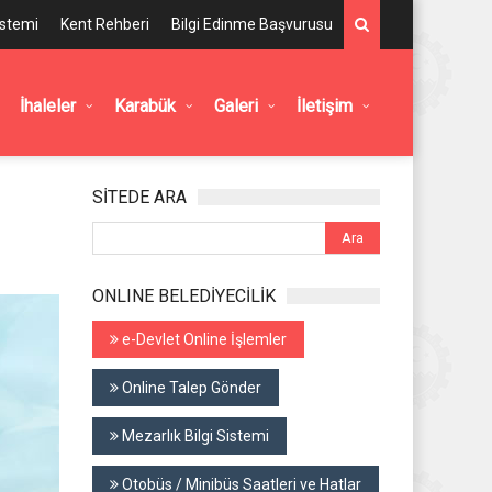
istemi
Kent Rehberi
Bilgi Edinme Başvurusu
İhaleler
Karabük
Galeri
İletişim
SİTEDE ARA
ONLINE BELEDİYECİLİK
e-Devlet Online İşlemler
Online Talep Gönder
Mezarlık Bilgi Sistemi
Otobüs / Minibüs Saatleri ve Hatlar