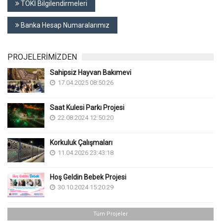
TOKİ Bilgilendirmeleri
Banka Hesap Numaralarımız
PROJELERİMİZDEN
Sahipsiz Hayvan Bakımevi
17.04.2025 08:50:26
Saat Kulesi Parkı Projesi
22.08.2024 12:50:20
Korkuluk Çalışmaları
11.04.2026 23:43:18
Hoş Geldin Bebek Projesi
30.10.2024 15:20:29
Tüm Projeler