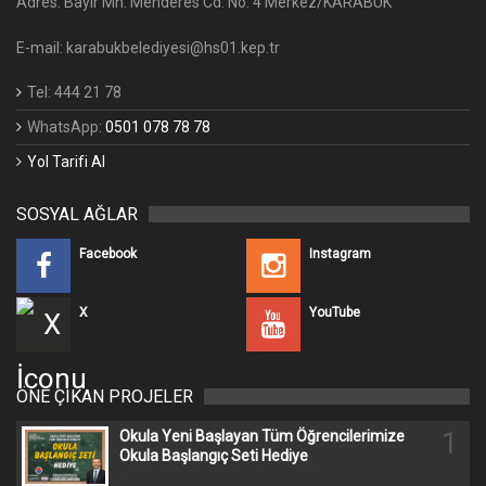
Adres: Bayır Mh. Menderes Cd. No: 4 Merkez/KARABÜK
E-mail: karabukbelediyesi@hs01.kep.tr
Tel: 444 21 78
WhatsApp:
0501 078 78 78
Yol Tarifi Al
SOSYAL AĞLAR
Facebook
Instagram
X
YouTube
ÖNE ÇIKAN PROJELER
1
Okula Yeni Başlayan Tüm Öğrencilerimize
Okula Başlangıç Seti Hediye