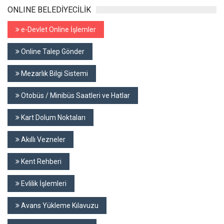
ONLINE BELEDİYECİLİK
e-Devlet Online İşlemler
Online Talep Gönder
Mezarlık Bilgi Sistemi
Otobüs / Minibüs Saatleri ve Hatlar
Kart Dolum Noktaları
Akıllı Vezneler
Kent Rehberi
Evlilik İşlemleri
Avans Yükleme Kılavuzu