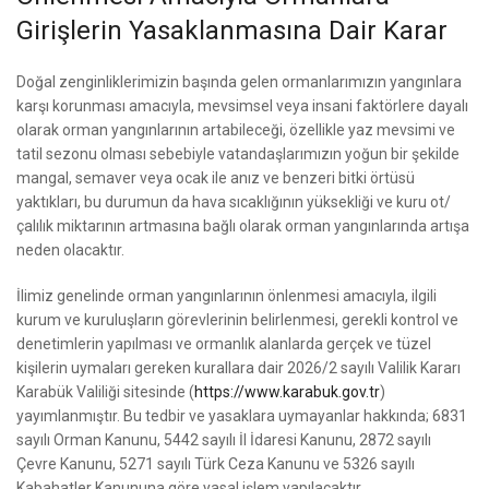
Girişlerin Yasaklanmasına Dair Karar
Doğal zenginliklerimizin başında gelen ormanlarımızın yangınlara
karşı korunması amacıyla, mevsimsel veya insani faktörlere dayalı
olarak orman yangınlarının artabileceği, özellikle yaz mevsimi ve
tatil sezonu olması sebebiyle vatandaşlarımızın yoğun bir şekilde
mangal, semaver veya ocak ile anız ve benzeri bitki örtüsü
yaktıkları, bu durumun da hava sıcaklığının yüksekliği ve kuru ot/
çalılık miktarının artmasına bağlı olarak orman yangınlarında artışa
neden olacaktır.
İlimiz genelinde orman yangınlarının önlenmesi amacıyla, ilgili
kurum ve kuruluşların görevlerinin belirlenmesi, gerekli kontrol ve
denetimlerin yapılması ve ormanlık alanlarda gerçek ve tüzel
kişilerin uymaları gereken kurallara dair 2026/2 sayılı Valilik Kararı
Karabük Valiliği sitesinde (
https://www.karabuk.gov.tr
)
yayımlanmıştır. Bu tedbir ve yasaklara uymayanlar hakkında; 6831
sayılı Orman Kanunu, 5442 sayılı İl İdaresi Kanunu, 2872 sayılı
Çevre Kanunu, 5271 sayılı Türk Ceza Kanunu ve 5326 sayılı
Kabahatler Kanununa göre yasal işlem yapılacaktır.