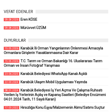
VEFAT EDENLER
Eren KÖSE
09.08.2026
Mürüvvet ÜZÜM
09.08.2026
DUYURULAR
Karabük İli Orman Yangınlarının Önlenmesi Amacıyla
15.05.2026
Ormanlara Girişlerin Yasaklanmasına Dair Karar
T.C. Tarım ve Orman Bakanlığı 16. Uluslararası Tarım
15.05.2026
Orman ve İnsan Fotoğraf Yarışması
Karabük Belediyesi WhatsApp Kanalı Açıldı
23.06.2025
Karabük Ulaşım Mobil Uygulaması Yayında
22.03.2024
Karabük Belediyesi İş Yeri Açma Ve Çalışma Ruhsatı
08.01.2024
Verilen İş Yerlerinin Açılış ve Kapanış Saatleri (Belediye Encümeni
04.01.2024 Tarih, 11 Sayılı Kararı)
Hırsızlığa Konu Eşya/Malzemenin Alımı/Satımı Suçtur
17.03.2022