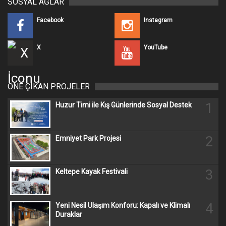
SOSYAL AĞLAR
Facebook
Instagram
X
YouTube
ÖNE ÇIKAN PROJELER
1
Huzur Timi ile Kış Günlerinde Sosyal Destek
2
Emniyet Park Projesi
3
Keltepe Kayak Festivali
4
Yeni Nesil Ulaşım Konforu: Kapalı ve Klimalı
Duraklar