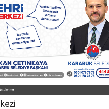
üntülenme
kezi