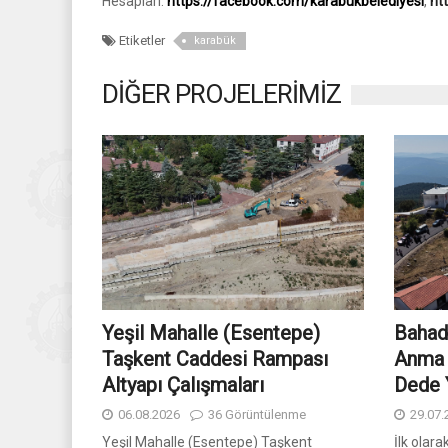
Hesapları:
https://facebook.com/karabukbelediyesi
,
ht
Etiketler
karabük
DİĞER PROJELERİMİZ
Yeşil Mahalle (Esentepe)
Bahadd
Taşkent Caddesi Rampası
Anma 
Altyapı Çalışmaları
Dede Y
06.08.2026
36 Görüntülenme
29.07.
Yeşil Mahalle (Esentepe) Taşkent
İlk olara