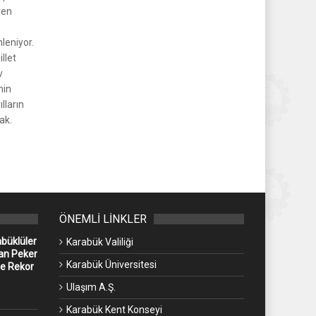
ren
leniyor.
llet
v
nin
lların
ak.
ÖNEMLİ LİNKLER
abüklüler
Karabük Valiliği
an Peker
Karabük Üniversitesi
ne Rekor
Ulaşım A.Ş.
Karabük Kent Konseyi