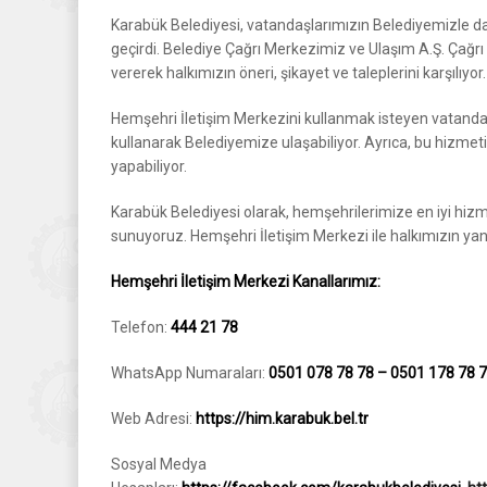
Karabük Belediyesi, vatandaşlarımızın Belediyemizle dah
geçirdi. Belediye Çağrı Merkezimiz ve Ulaşım A.Ş. Çağrı
vererek halkımızın öneri, şikayet ve taleplerini karşılıyor.
Hemşehri İletişim Merkezini kullanmak isteyen vatandaşl
kullanarak Belediyemize ulaşabiliyor. Ayrıca, bu hizmet
yapabiliyor.
Karabük Belediyesi olarak, hemşehrilerimize en iyi hizme
sunuyoruz. Hemşehri İletişim Merkezi ile halkımızın y
Hemşehri İletişim Merkezi Kanallarımız:
Telefon:
444 21 78
WhatsApp Numaraları:
0501 078 78 78 – 0501 178 78 
Web Adresi:
https://him.karabuk.bel.tr
Sosyal Medya