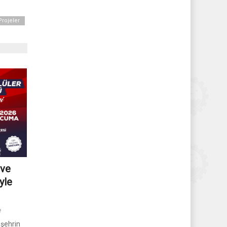
Projeler
 ve
yle
e
 şehrin