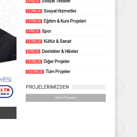
Sosyal Tesisler
6 PROJE
Sosyal Hizmetler
12 PROJE
Eğitim & Kurs Projeleri
13 PROJE
Spor
5 PROJE
Kültür & Sanat
15 PROJE
Destekler & Hibeler
8 PROJE
Diğer Projeler
13 PROJE
Tüm Projeler
116 PROJE
PROJELERİMİZDEN
Tüm Projeler