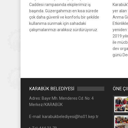
Caddesi rampasında ekiplerimiz iş
Karabük’
başında. Güzergahımızı en kısa sürede
yer alan
çok daha güvenli ve konforlu bir şekilde
Anma Gü
kullanıma sunmak için sahadaki
Etkinlikl
çalışmalarımızı aralıksız sürdürüyoruz.
yeniden 
2019 yıl
ile mücb
dev org
günü Ded
KARABÜK BELEDİYESİ
ÖNE Ç
Adres: Bayır Mh. Menderes Cd. No: 4
Merkez/KARABÜK
E-mail: karabukbelediyesi@hs01.kep.tr