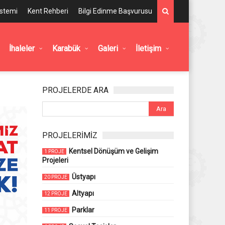
istemi
Kent Rehberi
Bilgi Edinme Başvurusu
İhaleler
Karabük
Galeri
İletişim
PROJELERDE ARA
PROJELERİMİZ
Kentsel Dönüşüm ve Gelişim
1 PROJE
Projeleri
Üstyapı
20 PROJE
Altyapı
12 PROJE
Parklar
11 PROJE