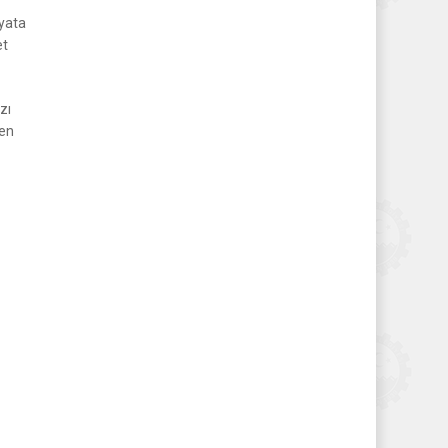
ayata
et
zı
den