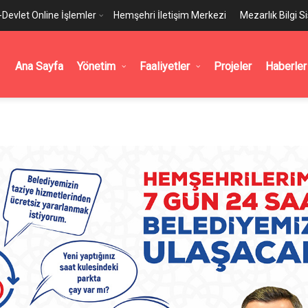
-Devlet Online İşlemler
Hemşehri İletişim Merkezi
Mezarlık Bilgi S
Ana Sayfa
Yönetim
Faaliyetler
Projeler
Haberler