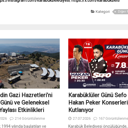
tps://instagram.com/karabukbelediyesi
,
https://x.com/karabukbeltr
Kategori
Diğer 
in Gazi Hazretleri’ni
Karabüklüler Günü Sefo
Günü ve Geleneksel
Hakan Peker Konserleri
aylası Etkinlikleri
Kutlanıyor
2026
214 Görüntülenme
27.07.2026
167 Görüntülenm
k 1994 yılında başlatılan ve
Karabük Belediyesi öncülüğünde,