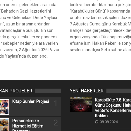
ün önemli gelenekleri arasında
birlik ve beraberlik ruhunu pekişti
 "Bahaddin Gazi Hazretleri’ni
"Karabüklüler Günü" kapsamında
nü ve Geleneksel Dede Yaylası
unutulmaz bir müzik şöleni düzen
eri", uzun bir aranın ardından
7 Ağustos Cuma günü Karabük Mi
vatandaşlarla buluştu. En son
Bahçesinde gerçekleştirilecek de
ında gerçekleştirilen ve pandemi
organizasyonda Türk pop müziği
ir sebepler nedeniyle ara verilen
efsane ismi Hakan Peker ile son yı
anizasyon, 2 Ağustos 2026 Pazar
sevilen sanatçısı Sefo sahne alac
e Yaylası’nda düzenlendi.
IKAN PROJELER
YENİ HABERLER
Karabük’te 7.8. Kar
1
Kitap Günleri Projesi
Günü Coşkusu: Hak
ve Sefo Konserleri
Katılım
2
Personelimize
08.08.2026
Hizmet İçi Eğitim