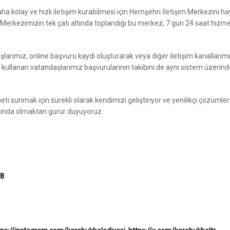
a kolay ve hızlı iletişim kurabilmesi için Hemşehri İletişim Merkezini h
 Merkezimizin tek çatı altında toplandığı bu merkez, 7 gün 24 saat hizm
arımız, online başvuru kaydı oluşturarak veya diğer iletişim kanallarımı
i kullanan vatandaşlarımız başvurularının takibini de aynı sistem üzerin
ti sunmak için sürekli olarak kendimizi geliştiriyor ve yenilikçi çözümler
anında olmaktan gurur duyuyoruz.
78