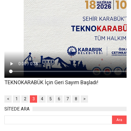
TEKNOKARABÜK İçin Geri Sayım Başladı!
<
1
2
3
4
5
6
7
8
>
SİTEDE ARA