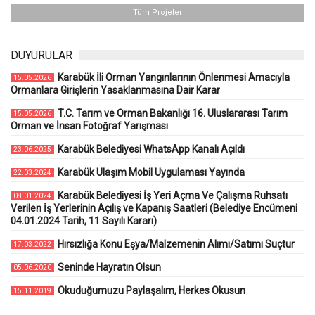
Tüm Projeler
DUYURULAR
Karabük İli Orman Yangınlarının Önlenmesi Amacıyla
15.05.2026
Ormanlara Girişlerin Yasaklanmasına Dair Karar
T.C. Tarım ve Orman Bakanlığı 16. Uluslararası Tarım
15.05.2026
Orman ve İnsan Fotoğraf Yarışması
Karabük Belediyesi WhatsApp Kanalı Açıldı
23.06.2025
Karabük Ulaşım Mobil Uygulaması Yayında
22.03.2024
Karabük Belediyesi İş Yeri Açma Ve Çalışma Ruhsatı
08.01.2024
Verilen İş Yerlerinin Açılış ve Kapanış Saatleri (Belediye Encümeni
04.01.2024 Tarih, 11 Sayılı Kararı)
Hırsızlığa Konu Eşya/Malzemenin Alımı/Satımı Suçtur
17.03.2022
Seninde Hayratın Olsun
05.06.2020
Okuduğumuzu Paylaşalım, Herkes Okusun
15.11.2019