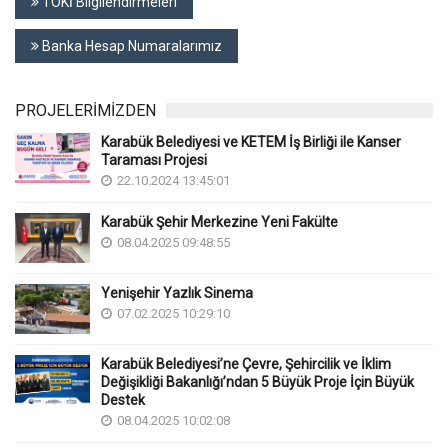
TOKİ Bilgilendirmeleri
Banka Hesap Numaralarımız
PROJELERİMİZDEN
Karabük Belediyesi ve KETEM İş Birliği ile Kanser
Taraması Projesi
22.10.2024 13:45:01
Karabük Şehir Merkezine Yeni Fakülte
08.04.2025 09:48:55
Yenişehir Yazlık Sinema
07.02.2025 10:29:10
Karabük Belediyesi’ne Çevre, Şehircilik ve İklim
Değişikliği Bakanlığı’ndan 5 Büyük Proje İçin Büyük
Destek
08.04.2025 10:02:08