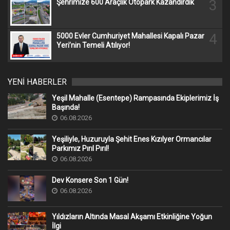
3
Şehrimize 600 Araçlık Otopark Kazandırdık
4
5000 Evler Cumhuriyet Mahallesi Kapalı Pazar
Yeri’nin Temeli Atılıyor!
YENİ HABERLER
Yeşil Mahalle (Esentepe) Rampasında Ekiplerimiz İş
Başında!
06.08.2026
Yeşiliyle, Huzuruyla Şehit Enes Kızılyer Ormancılar
Parkımız Pırıl Pırıl!
06.08.2026
Dev Konsere Son 1️ Gün!
06.08.2026
Yıldızların Altında Masal Akşamı Etkinliğine Yoğun
İlgi