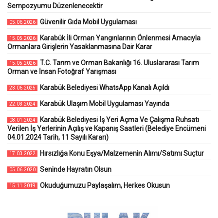
Sempozyumu Düzenlenecektir
Güvenilir Gıda Mobil Uygulaması
05.06.2026
Karabük İli Orman Yangınlarının Önlenmesi Amacıyla
15.05.2026
Ormanlara Girişlerin Yasaklanmasına Dair Karar
T.C. Tarım ve Orman Bakanlığı 16. Uluslararası Tarım
15.05.2026
Orman ve İnsan Fotoğraf Yarışması
Karabük Belediyesi WhatsApp Kanalı Açıldı
23.06.2025
Karabük Ulaşım Mobil Uygulaması Yayında
22.03.2024
Karabük Belediyesi İş Yeri Açma Ve Çalışma Ruhsatı
08.01.2024
Verilen İş Yerlerinin Açılış ve Kapanış Saatleri (Belediye Encümeni
04.01.2024 Tarih, 11 Sayılı Kararı)
Hırsızlığa Konu Eşya/Malzemenin Alımı/Satımı Suçtur
17.03.2022
Seninde Hayratın Olsun
05.06.2020
Okuduğumuzu Paylaşalım, Herkes Okusun
15.11.2019