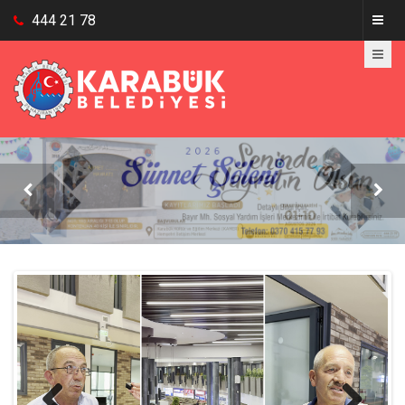
444 21 78

