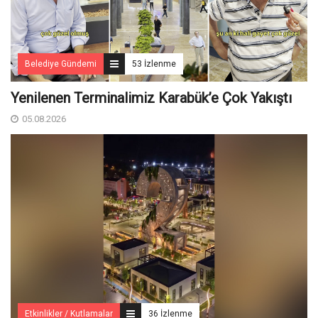
Belediye Gündemi
53 İzlenme
Yenilenen Terminalimiz Karabük’e Çok Yakıştı
05.08.2026
Etkinlikler / Kutlamalar
36 İzlenme