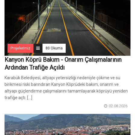
Projelerimiz
80 Okuma
Kanyon Köprü Bakım - Onarım Çalışmalarının
Ardından Trafiğe Açıldı
Karabük Belediyesi, altyapı yetersizliği nedeniyle çökme ve su
birikmesi riski barındıran Kanyon Köprüdeki bakım, onarım ve
altyapı güçlendirme çalışmalarını tamamlayarak köprüyü yeniden
trafiğe açtı. [...]
02.08.2026