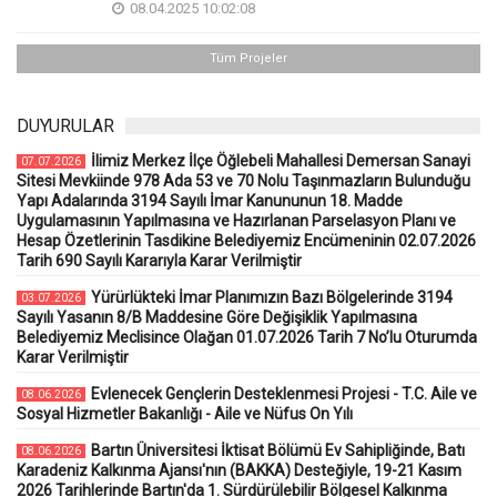
08.04.2025 10:02:08
Tüm Projeler
DUYURULAR
İlimiz Merkez İlçe Öğlebeli Mahallesi Demersan Sanayi
07.07.2026
Sitesi Mevkiinde 978 Ada 53 ve 70 Nolu Taşınmazların Bulunduğu
Yapı Adalarında 3194 Sayılı İmar Kanununun 18. Madde
Uygulamasının Yapılmasına ve Hazırlanan Parselasyon Planı ve
Hesap Özetlerinin Tasdikine Belediyemiz Encümeninin 02.07.2026
Tarih 690 Sayılı Kararıyla Karar Verilmiştir
Yürürlükteki İmar Planımızın Bazı Bölgelerinde 3194
03.07.2026
Sayılı Yasanın 8/B Maddesine Göre Değişiklik Yapılmasına
Belediyemiz Meclisince Olağan 01.07.2026 Tarih 7 No’lu Oturumda
Karar Verilmiştir
Evlenecek Gençlerin Desteklenmesi Projesi - T.C. Aile ve
08.06.2026
Sosyal Hizmetler Bakanlığı - Aile ve Nüfus On Yılı
Bartın Üniversitesi İktisat Bölümü Ev Sahipliğinde, Batı
08.06.2026
Karadeniz Kalkınma Ajansı'nın (BAKKA) Desteğiyle, 19-21 Kasım
2026 Tarihlerinde Bartın'da 1. Sürdürülebilir Bölgesel Kalkınma