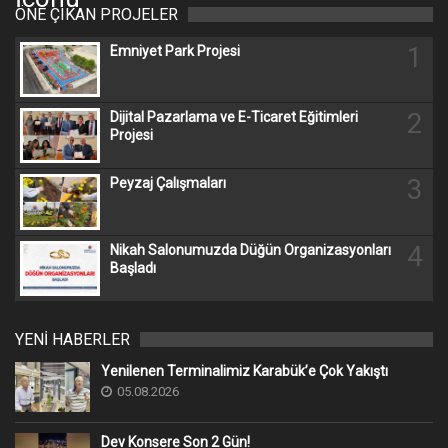
ÖNE ÇIKAN PROJELER
1
Emniyet Park Projesi
2
Dijital Pazarlama ve E-Ticaret Eğitimleri
Projesi
3
Peyzaj Çalışmaları
4
Nikah Salonumuzda Düğün Organizasyonları
Başladı
YENİ HABERLER
Yenilenen Terminalimiz Karabük’e Çok Yakıştı
05.08.2026
Dev Konsere Son 2️ Gün!