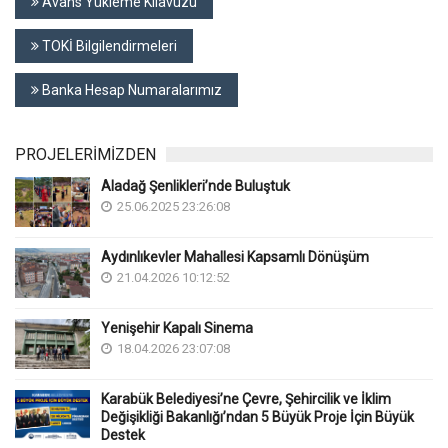
Avans Yükleme Kılavuzu
TOKİ Bilgilendirmeleri
Banka Hesap Numaralarımız
PROJELERİMİZDEN
Aladağ Şenlikleri’nde Buluştuk
25.06.2025 23:26:08
Aydınlıkevler Mahallesi Kapsamlı Dönüşüm
21.04.2026 10:12:52
Yenişehir Kapalı Sinema
18.04.2026 23:07:08
Karabük Belediyesi’ne Çevre, Şehircilik ve İklim
Değişikliği Bakanlığı’ndan 5 Büyük Proje İçin Büyük
Destek