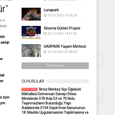
r"
Lunapark
05.07.2025 14:05:28
in o
ladı.
Sinema Günleri Projesi
30.12.2024 14:31:52
tin
 sahip
GARPARK Yaşam Merkezi
22.04.2026 23:08:09
be
Tüm Projeler
tek
ze
DUYURULAR
İlimiz Merkez İlçe Öğlebeli
07.07.2026
Mahallesi Demersan Sanayi Sitesi
en tüm
Mevkiinde 978 Ada 53 ve 70 Nolu
aynı
Taşınmazların Bulunduğu Yapı
Adalarında 3194 Sayılı İmar Kanununun
18. Madde Uygulamasının Yapılmasına ve