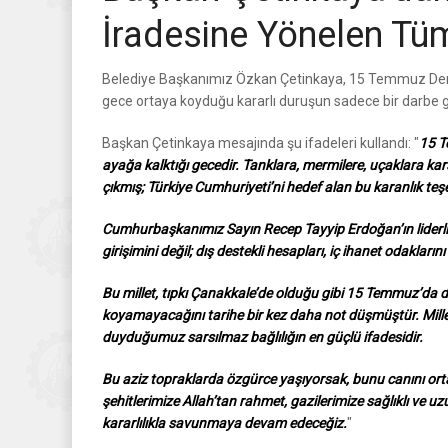
İradesine Yönelen Tü
Belediye Başkanımız Özkan Çetinkaya, 15 Temmuz Demokra
gece ortaya koyduğu kararlı duruşun sadece bir darbe gir
Başkan Çetinkaya mesajında şu ifadeleri kullandı: "
15 T
ayağa kalktığı gecedir. Tanklara, mermilere, uçaklara kar
çıkmış; Türkiye Cumhuriyeti’ni hedef alan bu karanlık t
Cumhurbaşkanımız Sayın Recep Tayyip Erdoğan’ın liderliği
girişimini değil; dış destekli hesapları, iç ihanet odakları
Bu millet, tıpkı Çanakkale’de olduğu gibi 15 Temmuz’da 
koyamayacağını tarihe bir kez daha not düşmüştür. Mille
duyduğumuz sarsılmaz bağlılığın en güçlü ifadesidir.
Bu aziz topraklarda özgürce yaşıyorsak, bunu canını o
şehitlerimize Allah’tan rahmet, gazilerimize sağlıklı ve 
kararlılıkla savunmaya devam edeceğiz.
"