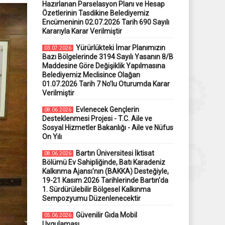
Hazırlanan Parselasyon Planı ve Hesap
Özetlerinin Tasdikine Belediyemiz
Encümeninin 02.07.2026 Tarih 690 Sayılı
Kararıyla Karar Verilmiştir
Yürürlükteki İmar Planımızın
03.07.2026
Bazı Bölgelerinde 3194 Sayılı Yasanın 8/B
Maddesine Göre Değişiklik Yapılmasına
Belediyemiz Meclisince Olağan
01.07.2026 Tarih 7 No’lu Oturumda Karar
Verilmiştir
Evlenecek Gençlerin
08.06.2026
Desteklenmesi Projesi - T.C. Aile ve
Sosyal Hizmetler Bakanlığı - Aile ve Nüfus
On Yılı
Bartın Üniversitesi İktisat
08.06.2026
Bölümü Ev Sahipliğinde, Batı Karadeniz
Kalkınma Ajansı'nın (BAKKA) Desteğiyle,
19-21 Kasım 2026 Tarihlerinde Bartın'da
1. Sürdürülebilir Bölgesel Kalkınma
Sempozyumu Düzenlenecektir
Güvenilir Gıda Mobil
05.06.2026
Uygulaması