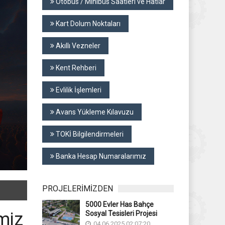
Otobüs / Minibüs Saatleri ve Hatlar
Kart Dolum Noktaları
Akıllı Vezneler
Kent Rehberi
Evlilik İşlemleri
Avans Yükleme Kılavuzu
TOKİ Bilgilendirmeleri
Banka Hesap Numaralarımız
PROJELERİMİZDEN
5000 Evler Has Bahçe
miz
Sosyal Tesisleri Projesi
04.06.2025 02:07:20