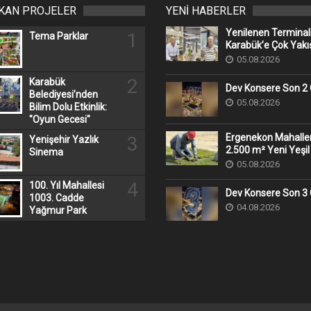
IKAN PROJELER
YENİ HABERLER
Yenilenen Terminal
1
Tema Parklar
Karabük’e Çok Yakış
05.08.2026
2
Karabük
Dev Konsere Son 2️
Belediyesi’nden
05.08.2026
Bilim Dolu Etkinlik:
"Oyun Gecesi"
Ergenekon Mahall
3
Yenişehir Yazlık
2.500 m² Yeni Yeşil
Sinema
05.08.2026
4
100. Yıl Mahallesi
Dev Konsere Son 3️
1003. Cadde
04.08.2026
Yağmur Park