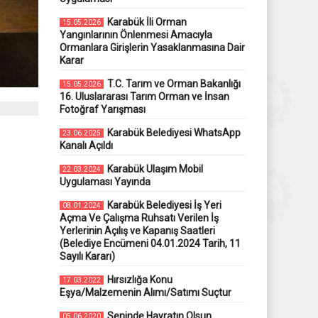
Karabük İli Orman
15.05.2026
Yangınlarının Önlenmesi Amacıyla
Ormanlara Girişlerin Yasaklanmasına Dair
Karar
T.C. Tarım ve Orman Bakanlığı
15.05.2026
16. Uluslararası Tarım Orman ve İnsan
Fotoğraf Yarışması
Karabük Belediyesi WhatsApp
23.06.2025
Kanalı Açıldı
Karabük Ulaşım Mobil
22.03.2024
Uygulaması Yayında
Karabük Belediyesi İş Yeri
08.01.2024
Açma Ve Çalışma Ruhsatı Verilen İş
Yerlerinin Açılış ve Kapanış Saatleri
(Belediye Encümeni 04.01.2024 Tarih, 11
Sayılı Kararı)
Hırsızlığa Konu
17.03.2022
Eşya/Malzemenin Alımı/Satımı Suçtur
Seninde Hayratın Olsun
05.06.2020