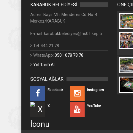
KARABÜK BELEDİYESİ
ÖNE Ç
Adres: Bayır Mh. Menderes Cd. No: 4
Merkez/KARABÜK
E-mail: karabukbelediyesi@hs01.kep.tr
Tel: 444 21 78
WhatsApp:
0501 078 78 78
Yol Tarifi Al
SOSYAL AĞLAR
Facebook
Instagram
X
YouTube