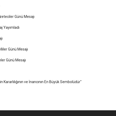
ı
zeteciler Günü Mesajı
aj Yayımladı
jı
liler Günü Mesajı
ler Günü Mesajı
in Kararlılığının ve İnancının En Büyük Sembolüdür"