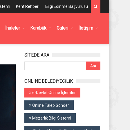
istemi
Kent Rehberi
Bilgi Edinme Başvurusu
İhaleler
Karabük
Galeri
İletişim
SİTEDE ARA
ONLINE BELEDİYECİLİK
e-Devlet Online İşlemler
Online Talep Gönder
Mezarlık Bilgi Sistemi