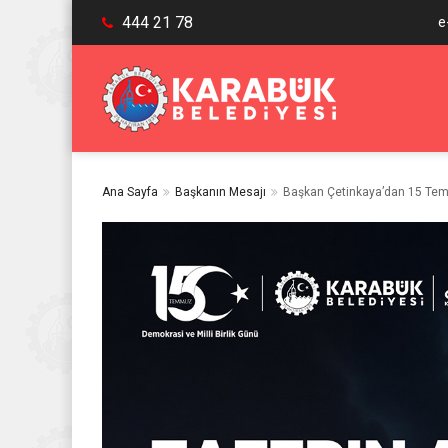
444 21 78
e
Ana Sayfa
Başkanın Mesajı
Başkan Çetinkaya’dan 15 Temm