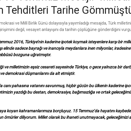
m Tehditleri Tarihe Gömmüştü
si ve Millî Birlik Günü dolayısıyla yayımladığı mesajda, Türk milletin
işimini değil, vesayet anlayışını da tarihin çöplüğüne gönderdiğini vurgu
emmuz 2016, Türkiye’nin kaderine ipotek koymak isteyenlere karşı bir mille
şı elinde sadece bayrağı ve inancıyla meydanlara inen milyonlar, iradesine
eşebbüsü bozguna uğratmıştır.
 ve milletimizin eşsiz cesareti sayesinde Türkiye, o gece yalnızca bir dar
nı ve demokrasi düşmanlarını da alt etmiştir.
da canı pahasına vatanını savunmuş, hiçbir gücün bu ülkenin kaderine ipo
timizin yazdığı bu destan, demokrasiye, bağımsızlığa ve ortak geleceğimi
rtaya koyan kahramanlarımıza borçluyuz. 15 Temmuz’da hayatını kaybed
uzun ömürler diliyorum. Millet olarak bu ihaneti unutmayacak, geleceğimizi 