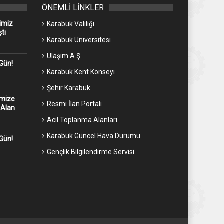
ÖNEMLİ LİNKLER
imiz
Karabük Valiliği
tı
Karabük Üniversitesi
Ulaşım A.Ş.
 Gün!
Karabük Kent Konseyi
Şehir Karabük
emize
Resmi İlan Portalı
 Alan
Acil Toplanma Alanları
Karabük Güncel Hava Durumu
 Gün!
Gençlik Bilgilendirme Servisi