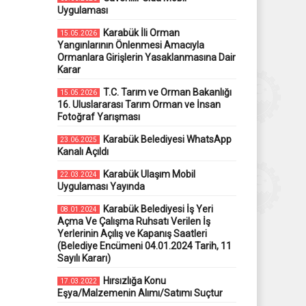
Uygulaması
Karabük İli Orman
15.05.2026
Yangınlarının Önlenmesi Amacıyla
Ormanlara Girişlerin Yasaklanmasına Dair
Karar
T.C. Tarım ve Orman Bakanlığı
15.05.2026
16. Uluslararası Tarım Orman ve İnsan
Fotoğraf Yarışması
Karabük Belediyesi WhatsApp
23.06.2025
Kanalı Açıldı
Karabük Ulaşım Mobil
22.03.2024
Uygulaması Yayında
Karabük Belediyesi İş Yeri
08.01.2024
Açma Ve Çalışma Ruhsatı Verilen İş
Yerlerinin Açılış ve Kapanış Saatleri
(Belediye Encümeni 04.01.2024 Tarih, 11
Sayılı Kararı)
Hırsızlığa Konu
17.03.2022
Eşya/Malzemenin Alımı/Satımı Suçtur