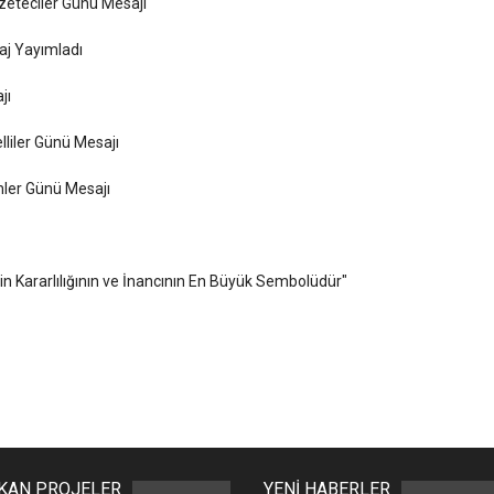
zeteciler Günü Mesajı
aj Yayımladı
jı
liler Günü Mesajı
ler Günü Mesajı
in Kararlılığının ve İnancının En Büyük Sembolüdür"
IKAN PROJELER
YENİ HABERLER