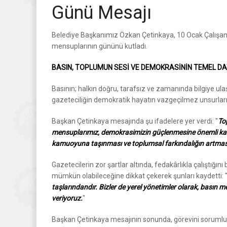
Günü Mesajı
Belediye Başkanımız Özkan Çetinkaya, 10 Ocak Çalışan G
mensuplarının gününü kutladı.
BASIN, TOPLUMUN SESİ VE DEMOKRASİNİN TEMEL D
Basının; halkın doğru, tarafsız ve zamanında bilgiye u
gazeteciliğin demokratik hayatın vazgeçilmez unsurların
Başkan Çetinkaya mesajında şu ifadelere yer verdi: "
To
mensuplarımız, demokrasimizin güçlenmesine önemli katkıl
kamuoyuna taşınması ve toplumsal farkındalığın artması 
Gazetecilerin zor şartlar altında, fedakârlıkla çalıştığını
mümkün olabileceğine dikkat çekerek şunları kaydetti: 
taşlarındandır. Bizler de yerel yönetimler olarak, basın m
veriyoruz.
"
Başkan Çetinkaya mesajının sonunda, görevini sorumlulu