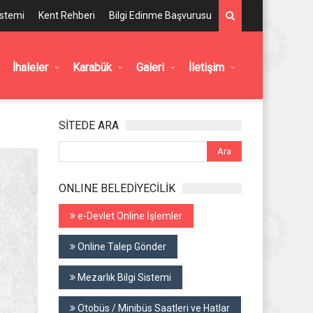
istemi
Kent Rehberi
Bilgi Edinme Başvurusu
İhaleler
Karabük
Galeri
İletişim
SİTEDE ARA
ONLINE BELEDİYECİLİK
e-Devlet Online İşlemler
Online Talep Gönder
Mezarlık Bilgi Sistemi
Otobüs / Minibüs Saatleri ve Hatlar