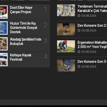
Yenilenen Terminal
1
Dost Eller Hayır
Karabük’e Çok Yakış
Çarşısı Projesi
05.08.2026
2
Huzur Timi ile Kış
Dev Konsere Son 2️
Günlerinde Sosyal
05.08.2026
Destek
3
Aladağ Şenlikleri’nde
Ergenekon Mahall
Buluştuk
2.500 m² Yeni Yeşil
05.08.2026
4
Keltepe Kayak
Festivali
Dev Konsere Son 3️
04.08.2026
© 2026 Karabük Belediyesi - Created By Basın Yayın ve Halkla İlişkiler Müdürlüğü.