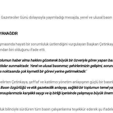
azeteciler Günü dolayısıyla yayımladığı mesajda, yerel ve ulusal basın
AYANAĞIDIR
laşmasında hayati bir sorumluluk üstlendiğini vurgulayan Başkan Çetinkay
dan biri olduğunu ifade etti.
plumun haber alma hakkını gözeterek büyük bir özveriyle görev yapan ba
ar sunmaktadır. Yerel ve ulusal basınımız; şehirlerimizin gelişimi, sorunl
noktasında çok kıymetli bir görevi yerine getirmektedir.
"
 belirten Çetinkaya, şeffaf ve katılımcı yönetim anlayışının güçlü bir basın
"
Basın özgürlüğü ve etik gazetecilik anlayışı, sağlıklı bir toplumun temel ya
ensuplarımızla karşılıklı saygı ve iş birliği içerisinde çalışmaya büyük önem
k bilinciyle sürdüren tüm basın çalışanlarına teşekkür ederek şu ifadele