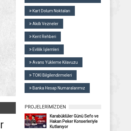
Kart Dolum Noktaları
Akıllı Vezneler
Kent Rehberi
Evlilik İşlemleri
Avans Yükleme Kılavuzu
TOKİ Bilgilendirmeleri
Banka Hesap Numaralarımız
PROJELERİMİZDEN
Karabüklüler Günü Sefo ve
r
Hakan Peker Konserleriyle
Kutlanıyor