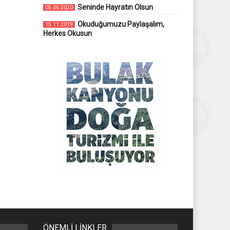
Seninde Hayratın Olsun
05.06.2020
Okuduğumuzu Paylaşalım,
15.11.2019
Herkes Okusun
ÖNEMLİ LİNKLER