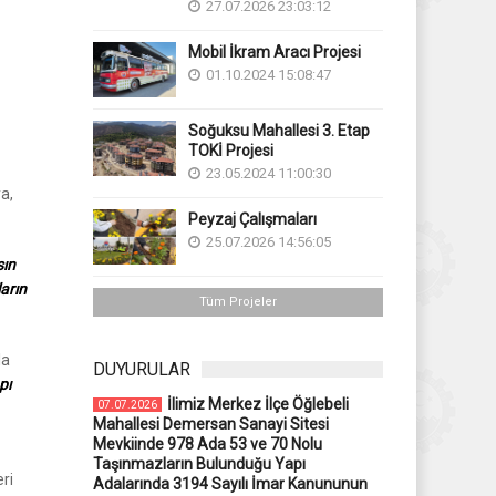
27.07.2026 23:03:12
Mobil İkram Aracı Projesi
01.10.2024 15:08:47
Soğuksu Mahallesi 3. Etap
TOKİ Projesi
23.05.2024 11:00:30
a,
Peyzaj Çalışmaları
25.07.2026 14:56:05
sın
arın
Tüm Projeler
la
DUYURULAR
pı
İlimiz Merkez İlçe Öğlebeli
07.07.2026
Mahallesi Demersan Sanayi Sitesi
Mevkiinde 978 Ada 53 ve 70 Nolu
Taşınmazların Bulunduğu Yapı
ri
Adalarında 3194 Sayılı İmar Kanununun