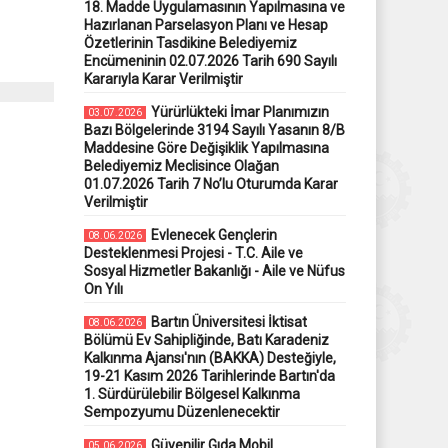
18. Madde Uygulamasının Yapılmasına ve
Hazırlanan Parselasyon Planı ve Hesap
Özetlerinin Tasdikine Belediyemiz
Encümeninin 02.07.2026 Tarih 690 Sayılı
Kararıyla Karar Verilmiştir
Yürürlükteki İmar Planımızın
03.07.2026
Bazı Bölgelerinde 3194 Sayılı Yasanın 8/B
Maddesine Göre Değişiklik Yapılmasına
Belediyemiz Meclisince Olağan
01.07.2026 Tarih 7 No’lu Oturumda Karar
Verilmiştir
Evlenecek Gençlerin
08.06.2026
Desteklenmesi Projesi - T.C. Aile ve
Sosyal Hizmetler Bakanlığı - Aile ve Nüfus
On Yılı
Bartın Üniversitesi İktisat
08.06.2026
Bölümü Ev Sahipliğinde, Batı Karadeniz
Kalkınma Ajansı'nın (BAKKA) Desteğiyle,
19-21 Kasım 2026 Tarihlerinde Bartın'da
1. Sürdürülebilir Bölgesel Kalkınma
Sempozyumu Düzenlenecektir
Güvenilir Gıda Mobil
05.06.2026