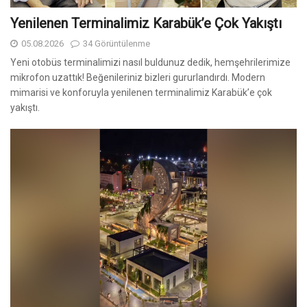
Yenilenen Terminalimiz Karabük’e Çok Yakıştı
05.08.2026
34 Görüntülenme
Yeni otobüs terminalimizi nasıl buldunuz dedik, hemşehrilerimize
mikrofon uzattık! Beğenileriniz bizleri gururlandırdı. Modern
mimarisi ve konforuyla yenilenen terminalimiz Karabük’e çok
yakıştı.