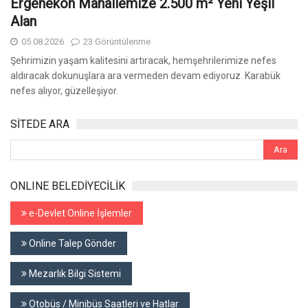
Ergenekon Mahallemize 2.500 m² Yeni Yeşil
Alan
05.08.2026
23 Görüntülenme
Şehrimizin yaşam kalitesini artıracak, hemşehrilerimize nefes
aldıracak dokunuşlara ara vermeden devam ediyoruz. Karabük
nefes alıyor, güzelleşiyor.
SİTEDE ARA
ONLINE BELEDİYECİLİK
e-Devlet Online İşlemler
Online Talep Gönder
Mezarlık Bilgi Sistemi
Otobüs / Minibüs Saatleri ve Hatlar