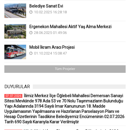
Belediye Sanat Evi
10.02.2025 16:28:18
Ergenekon Mahallesi Aktif Yaş Alma Merkezi
28.06.2025 01:49:06
Mobil İkram Aracı Projesi
01.10.2024 15:08:47
Tüm Projeler
DUYURULAR
İlimiz Merkez İlçe Öğlebeli Mahallesi Demersan Sanayi
07.07.2026
Sitesi Mevkiinde 978 Ada 53 ve 70 Nolu Taşınmazların Bulunduğu
Yapı Adalarında 3194 Sayılı İmar Kanununun 18. Madde
Uygulamasının Yapılmasına ve Hazırlanan Parselasyon Planı ve
Hesap Özetlerinin Tasdikine Belediyemiz Encümeninin 02.07.2026
Tarih 690 Sayılı Kararıyla Karar Verilmiştir