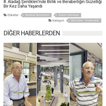
8. Aladağ Şenlikleri’nde Birlik ve Beraberliğin Güzelliği
Bir Kez Daha Yaşandı
Etiketler
Karabük Belediyesi
Özkan Çetinkaya
Kategori
Etkinlikler / Kutlamalar
DİĞER HABERLERDEN