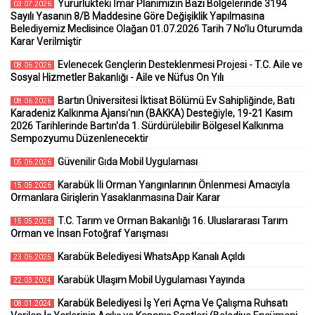
Yürürlükteki İmar Planımızın Bazı Bölgelerinde 3194
03.07.2026
Sayılı Yasanın 8/B Maddesine Göre Değişiklik Yapılmasına
Belediyemiz Meclisince Olağan 01.07.2026 Tarih 7 No’lu Oturumda
Karar Verilmiştir
Evlenecek Gençlerin Desteklenmesi Projesi - T.C. Aile ve
08.06.2026
Sosyal Hizmetler Bakanlığı - Aile ve Nüfus On Yılı
Bartın Üniversitesi İktisat Bölümü Ev Sahipliğinde, Batı
08.06.2026
Karadeniz Kalkınma Ajansı'nın (BAKKA) Desteğiyle, 19-21 Kasım
2026 Tarihlerinde Bartın'da 1. Sürdürülebilir Bölgesel Kalkınma
Sempozyumu Düzenlenecektir
Güvenilir Gıda Mobil Uygulaması
05.06.2026
Karabük İli Orman Yangınlarının Önlenmesi Amacıyla
15.05.2026
Ormanlara Girişlerin Yasaklanmasına Dair Karar
T.C. Tarım ve Orman Bakanlığı 16. Uluslararası Tarım
15.05.2026
Orman ve İnsan Fotoğraf Yarışması
Karabük Belediyesi WhatsApp Kanalı Açıldı
23.06.2025
Karabük Ulaşım Mobil Uygulaması Yayında
22.03.2024
Karabük Belediyesi İş Yeri Açma Ve Çalışma Ruhsatı
08.01.2024