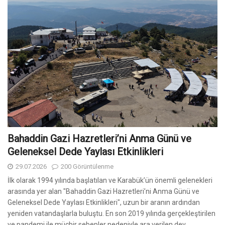
Bahaddin Gazi Hazretleri’ni Anma Günü ve
Geleneksel Dede Yaylası Etkinlikleri
29.07.2026
200 Görüntülenme
İlk olarak 1994 yılında başlatılan ve Karabük’ün önemli gelenekleri
arasında yer alan "Bahaddin Gazi Hazretleri’ni Anma Günü ve
Geleneksel Dede Yaylası Etkinlikleri", uzun bir aranın ardından
yeniden vatandaşlarla buluştu. En son 2019 yılında gerçekleştirilen
ve pandemi ile mücbir sebepler nedeniyle ara verilen dev