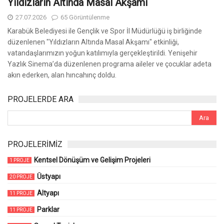
Yıldızların Altında Masal Akşamı
27.07.2026
65 Görüntülenme
Karabük Belediyesi ile Gençlik ve Spor İl Müdürlüğü iş birliğinde
düzenlenen "Yıldızların Altında Masal Akşamı" etkinliği,
vatandaşlarımızın yoğun katılımıyla gerçekleştirildi. Yenişehir
Yazlık Sinema’da düzenlenen programa aileler ve çocuklar adeta
akın ederken, alan hıncahınç doldu.
PROJELERDE ARA
PROJELERİMİZ
Kentsel Dönüşüm ve Gelişim Projeleri
1 PROJE
Üstyapı
20 PROJE
Altyapı
11 PROJE
Parklar
11 PROJE