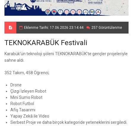
Eklenme Tarihi: 17.06.2026 23:14:44
257 Görüntülenme
TEKNOKARABÜK Festivali
Karabük’ün teknoloji şöleni TEKNOKARABÜK’te gençler projeleriyle
sahne aldı.
352 Takım, 458 Öğrenci;
Drone
Çizgi İzleyen Robot
Mini Sumo Robot
Robot Futbol
Afiş Tasarımı
Yapay Zekâ ile Video
Serbest Proje ve daha birçok kategoride yeteneklerini sergiledi.