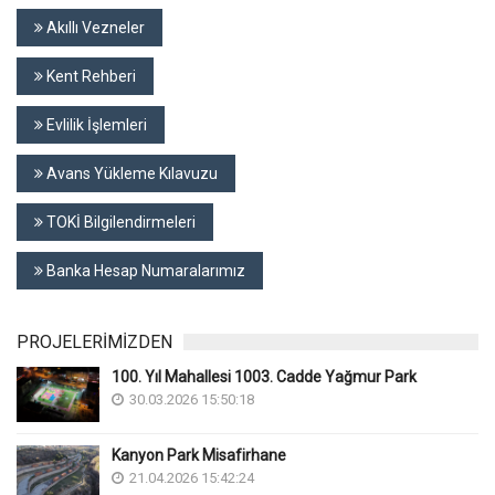
Akıllı Vezneler
Kent Rehberi
Evlilik İşlemleri
Avans Yükleme Kılavuzu
TOKİ Bilgilendirmeleri
Banka Hesap Numaralarımız
PROJELERİMİZDEN
100. Yıl Mahallesi 1003. Cadde Yağmur Park
30.03.2026 15:50:18
Kanyon Park Misafirhane
21.04.2026 15:42:24