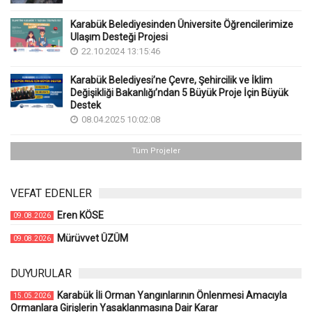
Karabük Belediyesinden Üniversite Öğrencilerimize
Ulaşım Desteği Projesi
22.10.2024 13:15:46
Karabük Belediyesi’ne Çevre, Şehircilik ve İklim
Değişikliği Bakanlığı’ndan 5 Büyük Proje İçin Büyük
Destek
08.04.2025 10:02:08
Tüm Projeler
VEFAT EDENLER
Eren KÖSE
09.08.2026
Mürüvvet ÜZÜM
09.08.2026
DUYURULAR
Karabük İli Orman Yangınlarının Önlenmesi Amacıyla
15.05.2026
Ormanlara Girişlerin Yasaklanmasına Dair Karar