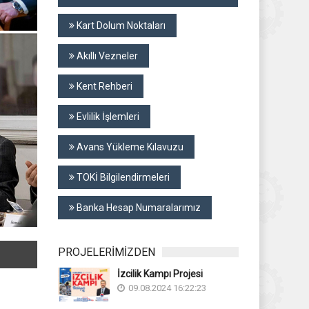
Kart Dolum Noktaları
Akıllı Vezneler
Kent Rehberi
Evlilik İşlemleri
Avans Yükleme Kılavuzu
TOKİ Bilgilendirmeleri
Banka Hesap Numaralarımız
PROJELERİMİZDEN
İzcilik Kampı Projesi
09.08.2024 16:22:23