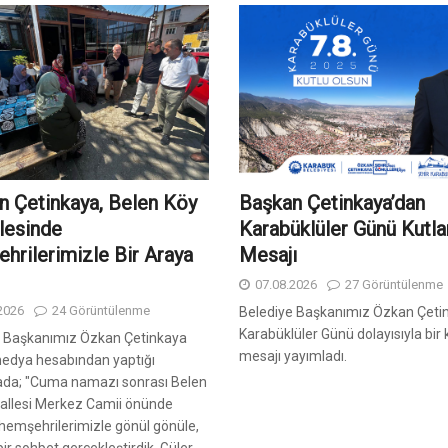
n Çetinkaya, Belen Köy
Başkan Çetinkaya’dan
lesinde
Karabüklüler Günü Kutl
hrilerimizle Bir Araya
Mesajı
07.08.2026
27 Görüntülenme
2026
24 Görüntülenme
Belediye Başkanımız Özkan Çeti
Karabüklüler Günü dolayısıyla bir
e Başkanımız Özkan Çetinkaya
mesajı yayımladı.
medya hesabından yaptığı
ada; "Cuma namazı sonrası Belen
allesi Merkez Camii önünde
 hemşehrilerimizle gönül gönüle,
ir sohbet gerçekleştirdik. Güler