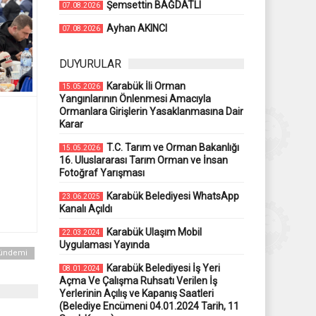
Şemsettin BAĞDATLI
07.08.2026
Ayhan AKINCI
07.08.2026
DUYURULAR
Karabük İli Orman
15.05.2026
Yangınlarının Önlenmesi Amacıyla
Ormanlara Girişlerin Yasaklanmasına Dair
Karar
T.C. Tarım ve Orman Bakanlığı
15.05.2026
16. Uluslararası Tarım Orman ve İnsan
Fotoğraf Yarışması
Karabük Belediyesi WhatsApp
23.06.2025
Kanalı Açıldı
Karabük Ulaşım Mobil
22.03.2024
Uygulaması Yayında
Gündemi
Karabük Belediyesi İş Yeri
08.01.2024
Açma Ve Çalışma Ruhsatı Verilen İş
Yerlerinin Açılış ve Kapanış Saatleri
(Belediye Encümeni 04.01.2024 Tarih, 11