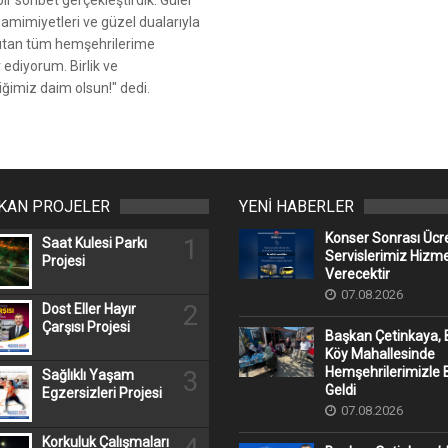
 samimiyetleri ve güzel dualarıyla
ısıtan tüm hemşehrilerime
 ediyorum. Birlik ve
iğimiz daim olsun!" dedi.
IKAN PROJELER
YENİ HABERLER
Konser Sonrası Ücr
1
Saat Kulesi Parkı
Servislerimiz Hizm
Projesi
Verecektir
07.08.2026
2
Dost Eller Hayır
Çarşısı Projesi
Başkan Çetinkaya, 
Köy Mahallesinde
Hemşehrilerimizle 
3
Sağlıklı Yaşam
Geldi
Egzersizleri Projesi
07.08.2026
Korkuluk Çalışmaları