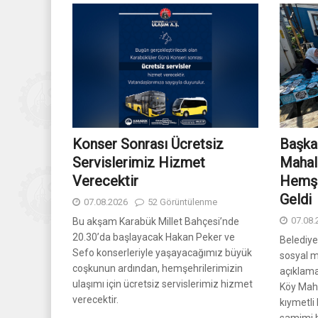
Konser Sonrası Ücretsiz
Başka
Servislerimiz Hizmet
Mahal
Verecektir
Hemşe
Geldi
07.08.2026
52 Görüntülenme
07.08.
Bu akşam Karabük Millet Bahçesi’nde
20.30’da başlayacak Hakan Peker ve
Belediy
Sefo konserleriyle yaşayacağımız büyük
sosyal 
coşkunun ardından, hemşehrilerimizin
açıklam
ulaşımı için ücretsiz servislerimiz hizmet
Köy Mah
verecektir.
kıymetli
samimi b