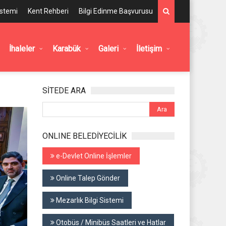
istemi
Kent Rehberi
Bilgi Edinme Başvurusu
İhaleler
Karabük
Galeri
İletişim
SİTEDE ARA
ONLINE BELEDİYECİLİK
e-Devlet Online İşlemler
Online Talep Gönder
Mezarlık Bilgi Sistemi
Otobüs / Minibüs Saatleri ve Hatlar