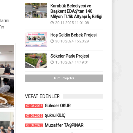
Karabük Belediyesi ve
Başkent EDAŞ’tan 140
Milyon TL’lik Altyapı İş Birliği
arını
20.11.2025 11:01:08
’ın
Hoş Geldin Bebek Projesi
30.10.2024 15:20:29
Sökeler Parkı Projesi
15.10.2024 14:49:01
Tüm Projeler
VEFAT EDENLER
Güleser OKUR
07.08.2026
Şükrü KILIÇ
07.08.2026
Muzaffer TAŞPINAR
07.08.2026