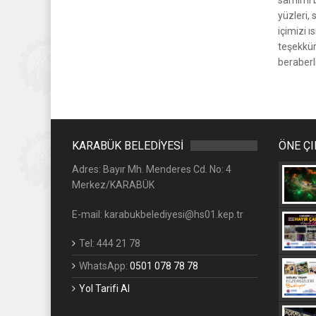
yüzleri,
içimizi 
teşekkür
beraberl
KARABÜK BELEDİYESİ
ÖNE Ç
Adres: Bayır Mh. Menderes Cd. No: 4
Merkez/KARABÜK
E-mail: karabukbelediyesi@hs01.kep.tr
Tel: 444 21 78
WhatsApp:
0501 078 78 78
Yol Tarifi Al