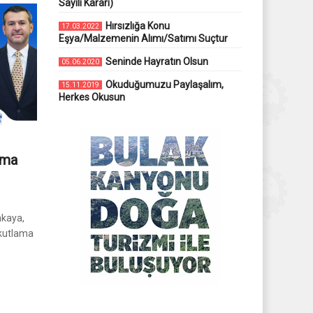
Sayılı Kararı)
Hırsızlığa Konu
17.03.2022
Eşya/Malzemenin Alımı/Satımı Suçtur
Seninde Hayratın Olsun
05.06.2020
Okuduğumuzu Paylaşalım,
15.11.2019
Herkes Okusun
ama
nkaya,
 kutlama