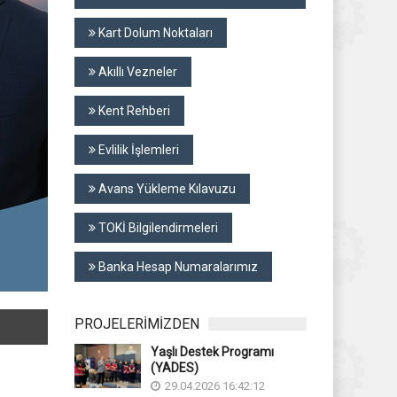
Kart Dolum Noktaları
Akıllı Vezneler
Kent Rehberi
Evlilik İşlemleri
Avans Yükleme Kılavuzu
TOKİ Bilgilendirmeleri
Banka Hesap Numaralarımız
PROJELERİMİZDEN
Yaşlı Destek Programı
(YADES)
29.04.2026 16:42:12