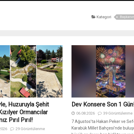
Kategori
Başkanın
yle, Huzuruyla Şehit
Dev Konsere Son 1️ Gün
ızılyer Ormancılar
06.08.2026
39 Görüntülenme
ız Pırıl Pırıl!
7 Ağustos’ta Hakan Peker ve Sefo
Karabük Millet Bahçesi’nde buluş
2026
29 Görüntülenme