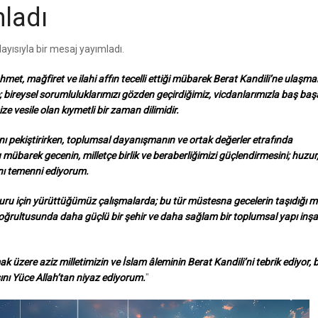
ladı
yısıyla bir mesaj yayımladı.
met, mağfiret ve ilahi affın tecelli ettiği mübarek Berat Kandili’ne ulaşma
 bireysel sorumluluklarımızı gözden geçirdiğimiz, vicdanlarımızla baş baş
e vesile olan kıymetli bir zaman dilimidir.
ı pekiştirirken, toplumsal dayanışmanın ve ortak değerler etrafında
mübarek gecenin, milletçe birlik ve beraberliğimizi güçlendirmesini; huzur
ını temenni ediyorum.
uru için yürüttüğümüz çalışmalarda; bu tür müstesna gecelerin taşıdığı 
oğrultusunda daha güçlü bir şehir ve daha sağlam bir toplumsal yapı inş
 üzere aziz milletimizin ve İslam âleminin Berat Kandili’ni tebrik ediyor, 
ını Yüce Allah’tan niyaz ediyorum.
"