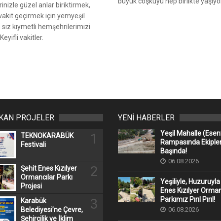
büyük coşkuyu hep birlikte yaşıyo
inizle güzel anlar biriktirmek,
vakit geçirmek için yemyeşil
 siz kıymetli hemşehrilerimizi
Keyifli vakitler.
IKAN PROJELER
YENİ HABERLER
Yeşil Mahalle (Ese
1
TEKNOKARABÜK
Rampasında Ekipler
Festivali
Başında!
06.08.2026
2
Şehit Enes Kızılyer
Ormancılar Parkı
Yeşiliyle, Huzuruyla
Projesi
Enes Kızılyer Orman
Parkımız Pırıl Pırıl!
3
Karabük
06.08.2026
Belediyesi’ne Çevre,
Şehircilik ve İklim