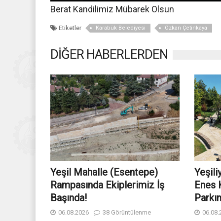
Berat Kandilimiz Mübarek Olsun
Etiketler
Karabük Belediyesi
Özkan Çetinkaya
DİĞER HABERLERDEN
Yeşil Mahalle (Esentepe)
Yeşili
Rampasında Ekiplerimiz İş
Enes K
Başında!
Parkım
06.08.2026
38 Görüntülenme
06.08.