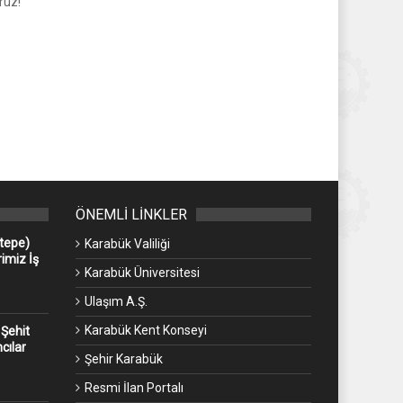
ruz!
ÖNEMLİ LİNKLER
ntepe)
Karabük Valiliği
imiz İş
Karabük Üniversitesi
Ulaşım A.Ş.
Karabük Kent Konseyi
 Şehit
cılar
Şehir Karabük
Resmi İlan Portalı