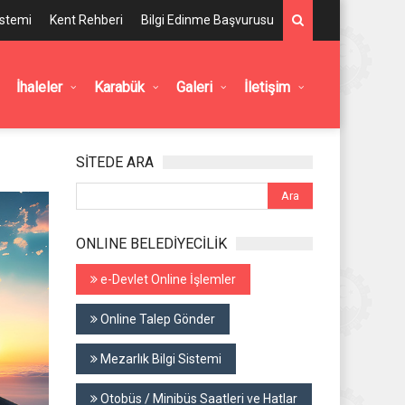
istemi
Kent Rehberi
Bilgi Edinme Başvurusu
İhaleler
Karabük
Galeri
İletişim
SİTEDE ARA
ONLINE BELEDİYECİLİK
e-Devlet Online İşlemler
Online Talep Gönder
Mezarlık Bilgi Sistemi
Otobüs / Minibüs Saatleri ve Hatlar