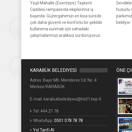
Yeşil Mahalle (Esentepe) Taşkent
Sevdikler
Caddesi rampasında ekiplerimiz iş
huzurlu 
başında. Güzergahımızı en kısa sürede
parkımız
çok daha güvenli ve konforlu bir şekilde
bekliyor. 
kullanıma sunmak için sahadaki
çalışmalarımızı aralıksız sürdürüyoruz.
KARABÜK BELEDİYESİ
ÖNE Ç
Adres: Bayır Mh. Menderes Cd. No: 4
Merkez/KARABÜK
E-mail: karabukbelediyesi@hs01.kep.tr
Tel: 444 21 78
WhatsApp:
0501 078 78 78
Yol Tarifi Al