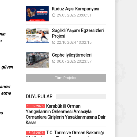
Kuduz Aşısı Kampanyası
29.05.2026 23:00:51
Sağlıklı Yaşam Egzersizleri
nın
Projesi
a
22.10.2024 13:32:15
Cephe İyileştirmeleri
30.07.2025 23:23:57
, güven
Tüm Projeler
manevi
a etme
DUYURULAR
Karabük İli Orman
15.05.2026
Yangınlarının Önlenmesi Amacıyla
bu
Ormanlara Girişlerin Yasaklanmasına Dair
Karar
T.C. Tarım ve Orman Bakanlığı
15.05.2026