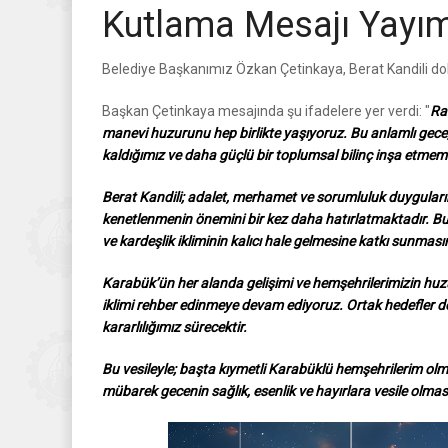
Kutlama Mesajı Yayım
Belediye Başkanımız Özkan Çetinkaya, Berat Kandili dola
Başkan Çetinkaya mesajında şu ifadelere yer verdi: "
Rah
manevi huzurunu hep birlikte yaşıyoruz. Bu anlamlı gece;
kaldığımız ve daha güçlü bir toplumsal bilinç inşa etmemiz
Berat Kandili; adalet, merhamet ve sorumluluk duyguların
kenetlenmenin önemini bir kez daha hatırlatmaktadır. Bu 
ve kardeşlik ikliminin kalıcı hale gelmesine katkı sunmas
Karabük’ün her alanda gelişimi ve hemşehrilerimizin huz
iklimi rehber edinmeye devam ediyoruz. Ortak hedefler d
kararlılığımız sürecektir.
Bu vesileyle; başta kıymetli Karabüklü hemşehrilerim olmak
mübarek gecenin sağlık, esenlik ve hayırlara vesile olmas