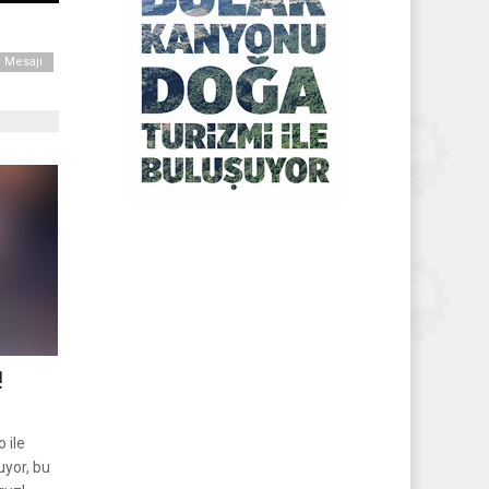
 Mesajı
!
 ile
uyor, bu