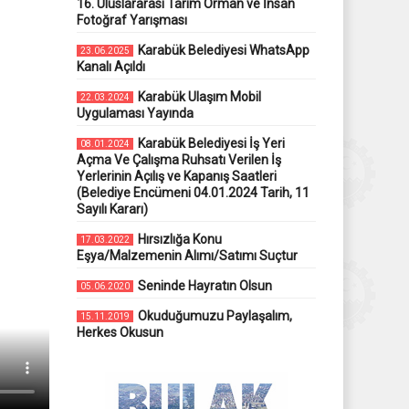
16. Uluslararası Tarım Orman ve İnsan
Fotoğraf Yarışması
Karabük Belediyesi WhatsApp
23.06.2025
Kanalı Açıldı
Karabük Ulaşım Mobil
22.03.2024
Uygulaması Yayında
Karabük Belediyesi İş Yeri
08.01.2024
Açma Ve Çalışma Ruhsatı Verilen İş
Yerlerinin Açılış ve Kapanış Saatleri
(Belediye Encümeni 04.01.2024 Tarih, 11
Sayılı Kararı)
Hırsızlığa Konu
17.03.2022
Eşya/Malzemenin Alımı/Satımı Suçtur
Seninde Hayratın Olsun
05.06.2020
Okuduğumuzu Paylaşalım,
15.11.2019
Herkes Okusun