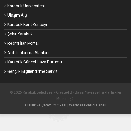
Karabük Üniversitesi
Ulaşım A.Ş.
Karabük Kent Konseyi
Şehir Karabük
Resmi İlan Portalı
Acil Toplanma Alanları
Karabük Güncel Hava Durumu
Gençlik Bilgilendirme Servisi
© 2026 Karabük Belediyesi - Created By Basın Yayın ve Halkla İlişkiler
Müdürlüğü.
Gizlilik ve Çerez Politikası
|
Webmail Kontrol Paneli