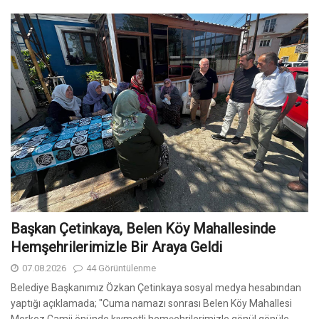
Başkan Çetinkaya, Belen Köy Mahallesinde
Hemşehrilerimizle Bir Araya Geldi
07.08.2026
44 Görüntülenme
Belediye Başkanımız Özkan Çetinkaya sosyal medya hesabından
yaptığı açıklamada; "Cuma namazı sonrası Belen Köy Mahallesi
Merkez Camii önünde kıymetli hemşehrilerimizle gönül gönüle,