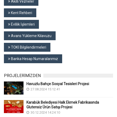
Akıllı Vezneler
Kent Rehberi
Evlilik İşlemleri
Avans Yükleme Kılavuzu
TOKİ Bilgilendirmeleri
Banka Hesap Numaralarımız
PROJELERİMİZDEN
Havuzlu Bahçe Sosyal Tesisleri Projesi
27.08.2024 15:12:41
Karabük Belediyesi Halk Ekmek Fabrikasında
Glutensiz Ürün Satışı Projesi
30.12.2024 14:24:10