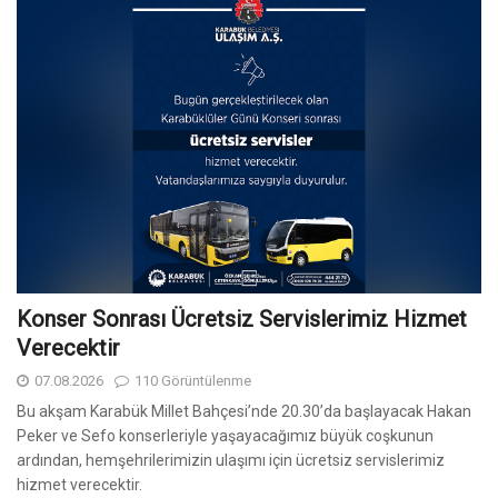
Konser Sonrası Ücretsiz Servislerimiz Hizmet
Verecektir
07.08.2026
110 Görüntülenme
Bu akşam Karabük Millet Bahçesi’nde 20.30’da başlayacak Hakan
Peker ve Sefo konserleriyle yaşayacağımız büyük coşkunun
ardından, hemşehrilerimizin ulaşımı için ücretsiz servislerimiz
hizmet verecektir.