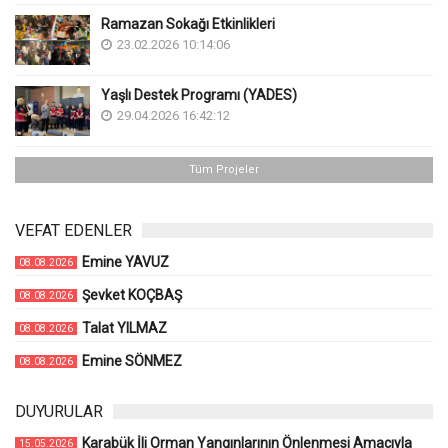
Ramazan Sokağı Etkinlikleri
23.02.2026 10:14:06
Yaşlı Destek Programı (YADES)
29.04.2026 16:42:12
Tüm Projeler
VEFAT EDENLER
Emine YAVUZ
08.08.2026
Şevket KOÇBAŞ
08.08.2026
Talat YILMAZ
08.08.2026
Emine SÖNMEZ
08.08.2026
DUYURULAR
Karabük İli Orman Yangınlarının Önlenmesi Amacıyla
15.05.2026