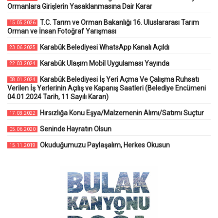
Ormanlara Girişlerin Yasaklanmasına Dair Karar
T.C. Tarım ve Orman Bakanlığı 16. Uluslararası Tarım
15.05.2026
Orman ve İnsan Fotoğraf Yarışması
Karabük Belediyesi WhatsApp Kanalı Açıldı
23.06.2025
Karabük Ulaşım Mobil Uygulaması Yayında
22.03.2024
Karabük Belediyesi İş Yeri Açma Ve Çalışma Ruhsatı
08.01.2024
Verilen İş Yerlerinin Açılış ve Kapanış Saatleri (Belediye Encümeni
04.01.2024 Tarih, 11 Sayılı Kararı)
Hırsızlığa Konu Eşya/Malzemenin Alımı/Satımı Suçtur
17.03.2022
Seninde Hayratın Olsun
05.06.2020
Okuduğumuzu Paylaşalım, Herkes Okusun
15.11.2019