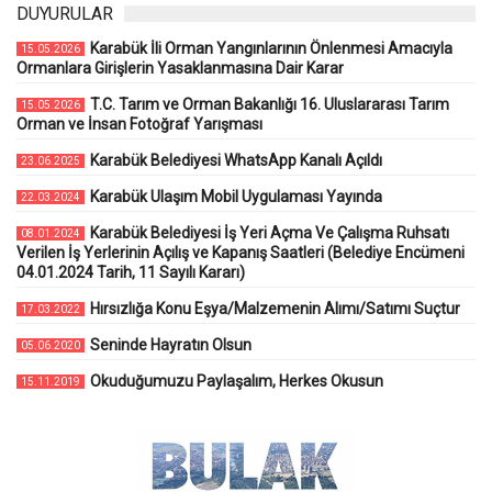
DUYURULAR
Karabük İli Orman Yangınlarının Önlenmesi Amacıyla
15.05.2026
Ormanlara Girişlerin Yasaklanmasına Dair Karar
T.C. Tarım ve Orman Bakanlığı 16. Uluslararası Tarım
15.05.2026
Orman ve İnsan Fotoğraf Yarışması
Karabük Belediyesi WhatsApp Kanalı Açıldı
23.06.2025
Karabük Ulaşım Mobil Uygulaması Yayında
22.03.2024
Karabük Belediyesi İş Yeri Açma Ve Çalışma Ruhsatı
08.01.2024
Verilen İş Yerlerinin Açılış ve Kapanış Saatleri (Belediye Encümeni
04.01.2024 Tarih, 11 Sayılı Kararı)
Hırsızlığa Konu Eşya/Malzemenin Alımı/Satımı Suçtur
17.03.2022
Seninde Hayratın Olsun
05.06.2020
Okuduğumuzu Paylaşalım, Herkes Okusun
15.11.2019