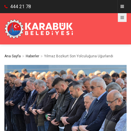
444 21 78
Ana Sayfa
Haberler
Yılmaz Bozkurt Son Yolculuğuna Uğurlandı