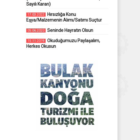
Sayılı Kararı)
Hırsızlığa Konu
17.03.2022
Eşya/Malzemenin Alımı/Satımı Suçtur
Seninde Hayratın Olsun
05.06.2020
Okuduğumuzu Paylaşalım,
15.11.2019
Herkes Okusun