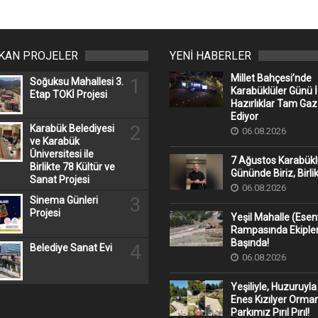
IKAN PROJELER
YENİ HABERLER
Millet Bahçesi’nde
1
Soğuksu Mahallesi 3.
Karabüklüler Günü İ
Etap TOKİ Projesi
Hazırlıklar Tam Ga
Ediyor
2
Karabük Belediyesi
06.08.2026
ve Karabük
Üniversitesi ile
7 Ağustos Karabükl
Birlikte 78 Kültür ve
Gününde Biriz, Birli
Sanat Projesi
06.08.2026
3
Sinema Günleri
Projesi
Yeşil Mahalle (Ese
Rampasında Ekipler
Başında!
4
Belediye Sanat Evi
06.08.2026
Yeşiliyle, Huzuruyla
Enes Kızılyer Orman
Parkımız Pırıl Pırıl!