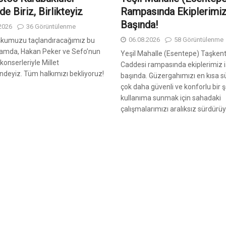
e Biriz, Birlikteyiz
Rampasında Ekiplerimiz
Başında!
2026
36 Görüntülenme
06.08.2026
58 Görüntülenme
oşkumuzu taçlandıracağımız bu
şamda, Hakan Peker ve Sefo’nun
Yeşil Mahalle (Esentepe) Taşken
konserleriyle Millet
Caddesi rampasında ekiplerimiz i
ndeyiz. Tüm halkımızı bekliyoruz!
başında. Güzergahımızı en kısa 
çok daha güvenli ve konforlu bir ş
kullanıma sunmak için sahadaki
çalışmalarımızı aralıksız sürdürü