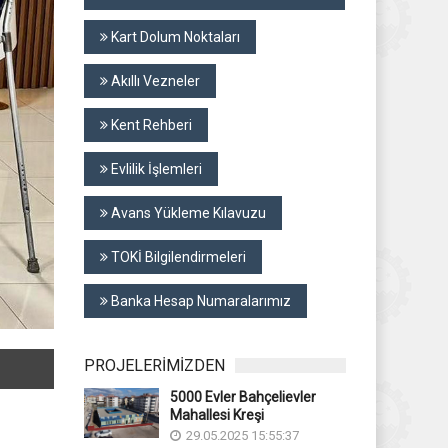
Kart Dolum Noktaları
Akıllı Vezneler
Kent Rehberi
Evlilik İşlemleri
Avans Yükleme Kılavuzu
TOKİ Bilgilendirmeleri
Banka Hesap Numaralarımız
PROJELERİMİZDEN
5000 Evler Bahçelievler
Mahallesi Kreşi
29.05.2025 15:55:37