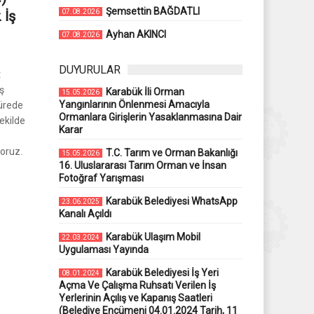
Şemsettin BAĞDATLI
 İş
07.08.2026
Ayhan AKINCI
07.08.2026
DUYURULAR
t
ş
Karabük İli Orman
15.05.2026
Yangınlarının Önlenmesi Amacıyla
sürede
Ormanlara Girişlerin Yasaklanmasına Dair
ekilde
Karar
yoruz.
T.C. Tarım ve Orman Bakanlığı
15.05.2026
16. Uluslararası Tarım Orman ve İnsan
Fotoğraf Yarışması
Karabük Belediyesi WhatsApp
23.06.2025
Kanalı Açıldı
Karabük Ulaşım Mobil
22.03.2024
Uygulaması Yayında
Karabük Belediyesi İş Yeri
08.01.2024
Açma Ve Çalışma Ruhsatı Verilen İş
Yerlerinin Açılış ve Kapanış Saatleri
(Belediye Encümeni 04.01.2024 Tarih, 11