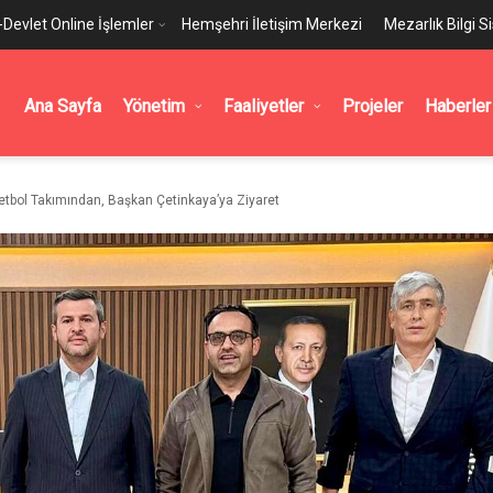
-Devlet Online İşlemler
Hemşehri İletişim Merkezi
Mezarlık Bilgi S
Ana Sayfa
Yönetim
Faaliyetler
Projeler
Haberler
etbol Takımından, Başkan Çetinkaya’ya Ziyaret