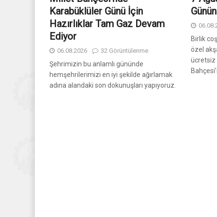
Karabüklüler Günü İçin
Gününd
Hazırlıklar Tam Gaz Devam
06.08.
Ediyor
Birlik c
özel ak
06.08.2026
32 Görüntülenme
ücretsiz 
Şehrimizin bu anlamlı gününde
Bahçesi’
hemşehrilerimizi en iyi şekilde ağırlamak
adına alandaki son dokunuşları yapıyoruz.