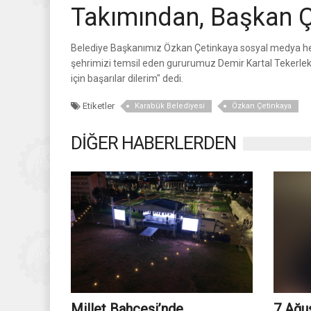
Takımından, Başkan Ç
Belediye Başkanımız Özkan Çetinkaya sosyal medya hes
şehrimizi temsil eden gururumuz Demir Kartal Tekerlekli
için başarılar dilerim" dedi.
Etiketler
Karabük Belediyesi
Özkan Çetinkaya
DİĞER HABERLERDEN
Millet Bahçesi’nde
7 Ağu