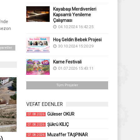
Kayabaşı Merdivenleri
Kapsamlı Yenileme
Çalışması
’nde
04.10.2024 16:42:25
 sezon
Hoş Geldin Bebek Projesi
30.10.2024 15:20:29
yaretler
Karne Festivali
01.07.2026 15:43:11
Tüm Projeler
VEFAT EDENLER
Güleser OKUR
07.08.2026
Şükrü KILIÇ
07.08.2026
Muzaffer TAŞPINAR
07.08.2026
)