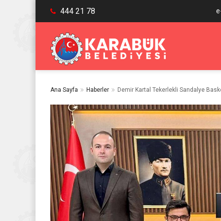
444 21 78
e
Ana Sayfa
Haberler
Demir Kartal Tekerlekli Sandalye Bask