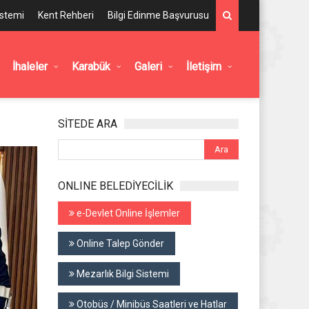
istemi
Kent Rehberi
Bilgi Edinme Başvurusu
İhaleler
Karabük
Galeri
İletişim
SİTEDE ARA
ONLINE BELEDİYECİLİK
e-Devlet Online İşlemler
Online Talep Gönder
Mezarlık Bilgi Sistemi
Otobüs / Minibüs Saatleri ve Hatlar