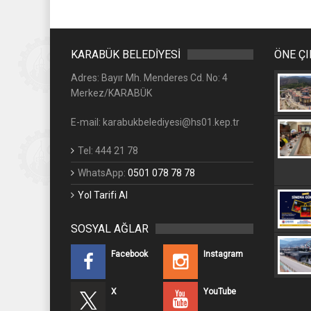
KARABÜK BELEDİYESİ
ÖNE Ç
Adres: Bayır Mh. Menderes Cd. No: 4
Merkez/KARABÜK
E-mail: karabukbelediyesi@hs01.kep.tr
Tel: 444 21 78
WhatsApp:
0501 078 78 78
Yol Tarifi Al
SOSYAL AĞLAR
Facebook
Instagram
X
YouTube