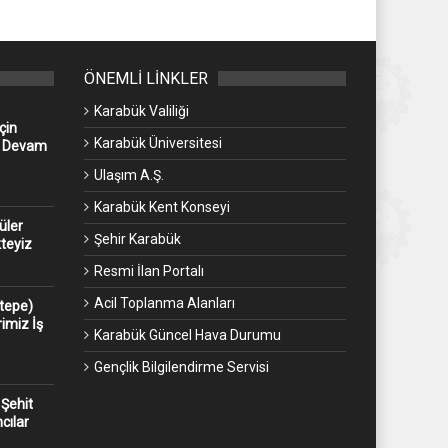
ÖNEMLİ LİNKLER
Karabük Valiliği
çin
Karabük Üniversitesi
z Devam
Ulaşım A.Ş.
Karabük Kent Konseyi
üler
Şehir Karabük
kteyiz
Resmi İlan Portalı
Acil Toplanma Alanları
ntepe)
imiz İş
Karabük Güncel Hava Durumu
Gençlik Bilgilendirme Servisi
 Şehit
cılar