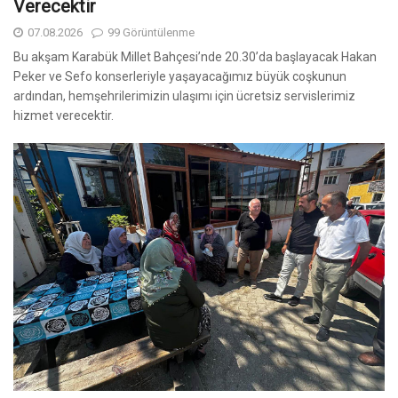
Verecektir
07.08.2026
99 Görüntülenme
Bu akşam Karabük Millet Bahçesi’nde 20.30’da başlayacak Hakan
Peker ve Sefo konserleriyle yaşayacağımız büyük coşkunun
ardından, hemşehrilerimizin ulaşımı için ücretsiz servislerimiz
hizmet verecektir.