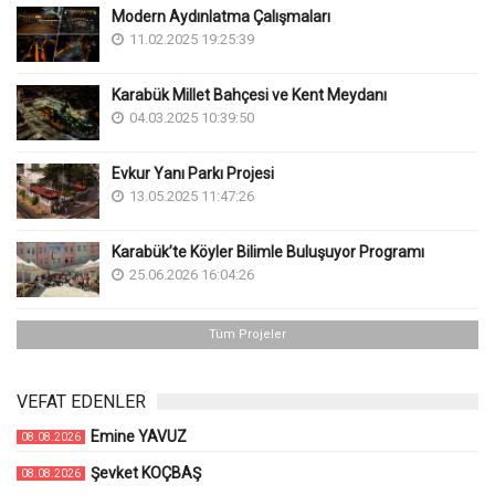
Modern Aydınlatma Çalışmaları
11.02.2025 19:25:39
Karabük Millet Bahçesi ve Kent Meydanı
04.03.2025 10:39:50
Evkur Yanı Parkı Projesi
13.05.2025 11:47:26
Karabük’te Köyler Bilimle Buluşuyor Programı
25.06.2026 16:04:26
Tüm Projeler
VEFAT EDENLER
Emine YAVUZ
08.08.2026
Şevket KOÇBAŞ
08.08.2026