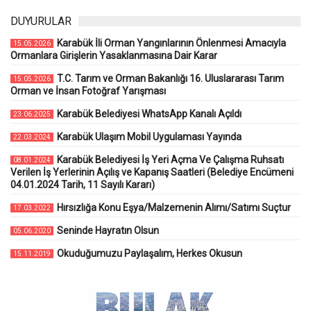
DUYURULAR
Karabük İli Orman Yangınlarının Önlenmesi Amacıyla
15.05.2026
Ormanlara Girişlerin Yasaklanmasına Dair Karar
T.C. Tarım ve Orman Bakanlığı 16. Uluslararası Tarım
15.05.2026
Orman ve İnsan Fotoğraf Yarışması
Karabük Belediyesi WhatsApp Kanalı Açıldı
23.06.2025
Karabük Ulaşım Mobil Uygulaması Yayında
22.03.2024
Karabük Belediyesi İş Yeri Açma Ve Çalışma Ruhsatı
08.01.2024
Verilen İş Yerlerinin Açılış ve Kapanış Saatleri (Belediye Encümeni
04.01.2024 Tarih, 11 Sayılı Kararı)
Hırsızlığa Konu Eşya/Malzemenin Alımı/Satımı Suçtur
17.03.2022
Seninde Hayratın Olsun
05.06.2020
Okuduğumuzu Paylaşalım, Herkes Okusun
15.11.2019