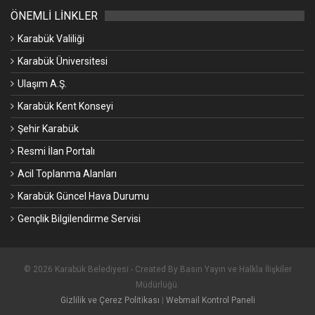
ÖNEMLİ LİNKLER
Karabük Valiliği
Karabük Üniversitesi
Ulaşım A.Ş.
Karabük Kent Konseyi
Şehir Karabük
Resmi İlan Portalı
Acil Toplanma Alanları
Karabük Güncel Hava Durumu
Gençlik Bilgilendirme Servisi
© 2026 Karabük Belediyesi - Created By Basın Yayın ve Halkla İlişkiler
Müdürlüğü.
Gizlilik ve Çerez Politikası
|
Webmail Kontrol Paneli