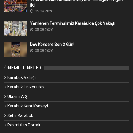
İlgi
05.08.2026
Yenilenen Terminalimiz Karabük’e Çok Yakıştı
05.08.2026
Dev Konsere Son 2️ Gün!
05.08.2026
ÖNEMLİ LİNKLER
Karabük Valiliği
Karabük Üniversitesi
Ulaşım A.Ş.
Karabük Kent Konseyi
Şehir Karabük
Resmi İlan Portalı