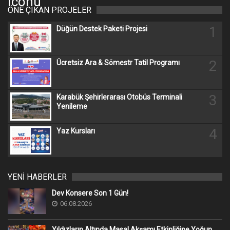
ÖNE ÇIKAN PROJELER
1
Düğün Destek Paketi Projesi
2
Ücretsiz Ara & Sömestr Tatil Programı
3
Karabük Şehirlerarası Otobüs Terminali
Yenileme
4
Yaz Kursları
YENİ HABERLER
Dev Konsere Son 1️ Gün!
06.08.2026
Yıldızların Altında Masal Akşamı Etkinliğine Yoğun