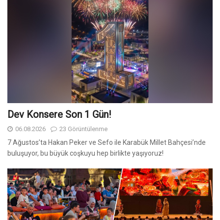
Dev Konsere Son 1️ Gün!
06.08.2026
23 Görüntülenme
7 Ağustos’ta Hakan Peker ve Sefo ile Karabük Millet Bahçesi’nde
buluşuyor, bu büyük coşkuyu hep birlikte yaşıyoruz!