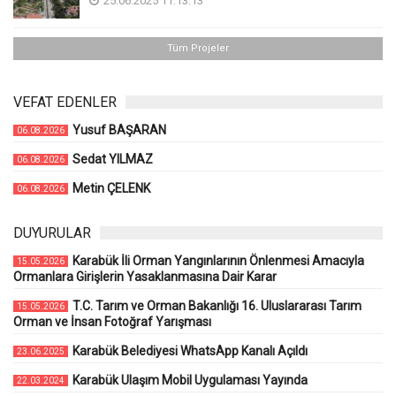
25.06.2025 11:13:13
Tüm Projeler
VEFAT EDENLER
Yusuf BAŞARAN
06.08.2026
Sedat YILMAZ
06.08.2026
Metin ÇELENK
06.08.2026
DUYURULAR
Karabük İli Orman Yangınlarının Önlenmesi Amacıyla
15.05.2026
Ormanlara Girişlerin Yasaklanmasına Dair Karar
T.C. Tarım ve Orman Bakanlığı 16. Uluslararası Tarım
15.05.2026
Orman ve İnsan Fotoğraf Yarışması
Karabük Belediyesi WhatsApp Kanalı Açıldı
23.06.2025
Karabük Ulaşım Mobil Uygulaması Yayında
22.03.2024