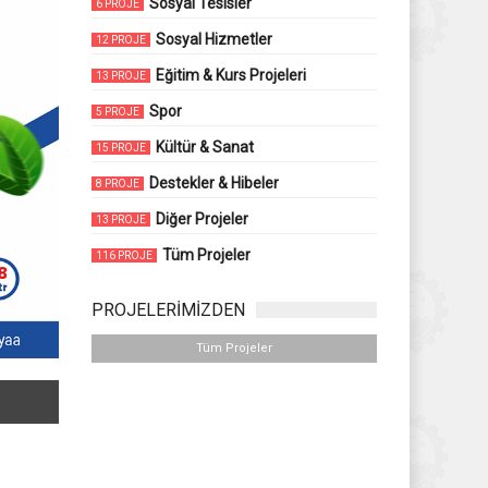
Sosyal Tesisler
6 PROJE
Sosyal Hizmetler
12 PROJE
Eğitim & Kurs Projeleri
13 PROJE
Spor
5 PROJE
Kültür & Sanat
15 PROJE
Destekler & Hibeler
8 PROJE
Diğer Projeler
13 PROJE
Tüm Projeler
116 PROJE
PROJELERİMİZDEN
Tüm Projeler