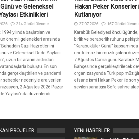
Günü ve Geleneksel
Hakan Peker Konserleri
aylası Etkinlikleri
Kutlanıyor
2026
214 Görüntülenme
27.07.2026
167 Görüntülenm
k 1994 yılında başlatılan ve
Karabük Belediyesi öncülüğünde,
ün önemli gelenekleri arasında
birlik ve beraberlik ruhunu pekişti
 "Bahaddin Gazi Hazretleri’ni
"Karabüklüler Günü" kapsamında
nü ve Geleneksel Dede Yaylası
unutulmaz bir müzik şöleni düzen
eri", uzun bir aranın ardından
7 Ağustos Cuma günü Karabük Mi
vatandaşlarla buluştu. En son
Bahçesinde gerçekleştirilecek de
ında gerçekleştirilen ve pandemi
organizasyonda Türk pop müziği
ir sebepler nedeniyle ara verilen
efsane ismi Hakan Peker ile son yı
anizasyon, 2 Ağustos 2026 Pazar
sevilen sanatçısı Sefo sahne alac
e Yaylası’nda düzenlendi.
IKAN PROJELER
YENİ HABERLER