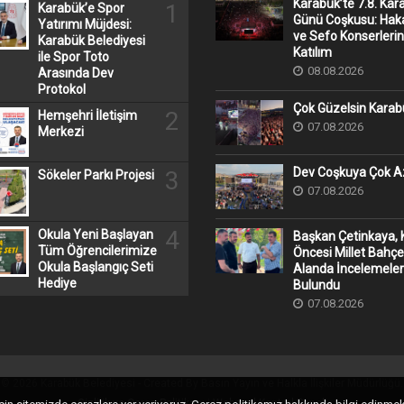
Karabük’te 7.8. Kar
1
Karabük’e Spor
Günü Coşkusu: Hak
Yatırımı Müjdesi:
ve Sefo Konserleri
Karabük Belediyesi
Katılım
ile Spor Toto
08.08.2026
Arasında Dev
Protokol
Çok Güzelsin Karab
2
Hemşehri İletişim
07.08.2026
Merkezi
Dev Coşkuya Çok Az
3
Sökeler Parkı Projesi
07.08.2026
4
Okula Yeni Başlayan
Başkan Çetinkaya, 
Tüm Öğrencilerimize
Öncesi Millet Bahçe
Okula Başlangıç Seti
Alanda İncelemele
Hediye
Bulundu
07.08.2026
© 2026 Karabük Belediyesi - Created By Basın Yayın ve Halkla İlişkiler Müdürlüğü.
Gizlilik ve Çerez Politikası
|
Webmail Kontrol Paneli