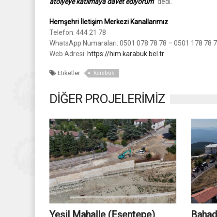
atölyeye katılmaya davet ediyorum
" dedi.
Hemşehri İletişim Merkezi Kanallarımız
Telefon: 444 21 78
WhatsApp Numaraları: 0501 078 78 78 – 0501 178 78 
Web Adresi:
https://him.karabuk.bel.tr
Etiketler
karabük
DİĞER PROJELERİMİZ
Yeşil Mahalle (Esentepe)
Bahadd