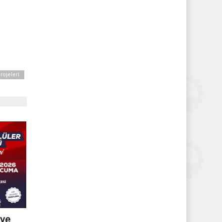
rojeleri
 ve