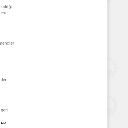
mliliği
yesi
ğrenciler
inden
 geri
k bu