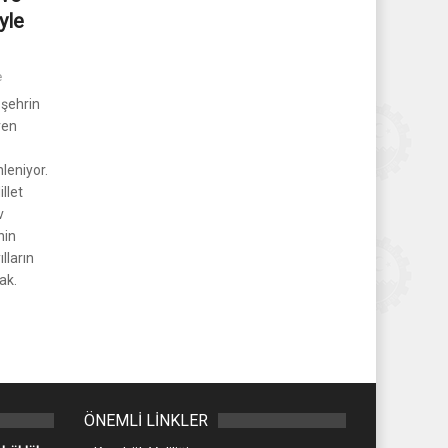
yle
e
 şehrin
ren
leniyor.
llet
v
nin
lların
ak.
ÖNEMLİ LİNKLER