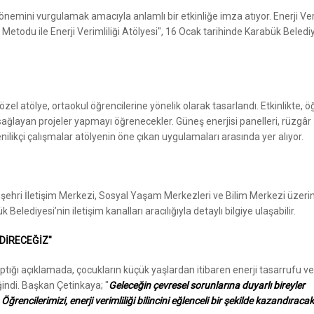
önemini vurgulamak amacıyla anlamlı bir etkinliğe imza atıyor. Enerji Veri
odu ile Enerji Verimliliği Atölyesi", 16 Ocak tarihinde Karabük Beledi
zel atölye, ortaokul öğrencilerine yönelik olarak tasarlandı. Etkinlikte, ö
ağlayan projeler yapmayı öğrenecekler. Güneş enerjisi panelleri, rüzgâr
ilikçi çalışmalar atölyenin öne çıkan uygulamaları arasında yer alıyor.
mşehri İletişim Merkezi, Sosyal Yaşam Merkezleri ve Bilim Merkezi üzer
Belediyesi’nin iletişim kanalları aracılığıyla detaylı bilgiye ulaşabilir.
NDİRECEĞİZ"
aptığı açıklamada, çocukların küçük yaşlardan itibaren enerji tasarrufu ve
indi. Başkan Çetinkaya; "
Geleceğin çevresel sorunlarına duyarlı bireyler
rencilerimizi, enerji verimliliği bilincini eğlenceli bir şekilde kazandıraca