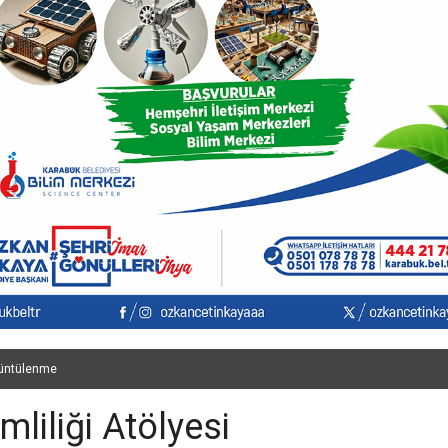
üntülenme
mliliği Atölyesi