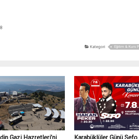
78
Kategori
Eğitim & Kurs P
in Gazi Hazretleri’ni
Karabüklüler Günü Sefo