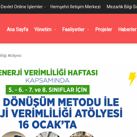
-Devlet Online İşlemler
Hemşehri İletişim Merkezi
Mezarlık Bilgi S
Ana Sayfa
Yönetim
Faaliyetler
Projeler
Haberler
iliği Atölyesi