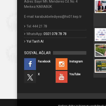
Adres: Bayır Mh. Menderes Cd. No: 4
Merkez/KARABÜK
E-mail: karabukbelediyesi@hs01.kep.tr
Tel: 444 21 78
WhatsApp:
0501 078 78 78
Yol Tarifi Al
SOSYAL AĞLAR
Facebook
Instagram
X
YouTube