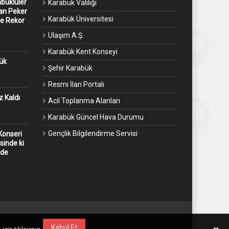
abüklüler
Karabük Valiliği
an Peker
Karabük Üniversitesi
ne Rekor
Ulaşım A.Ş.
Karabük Kent Konseyi
ük
Şehir Karabük
Resmi İlan Portalı
 Kaldı
Acil Toplanma Alanları
Karabük Güncel Hava Durumu
Gençlik Bilgilendirme Servisi
Konseri
sinde ki
rde
Kabul Et