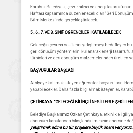
Karabük Belediyesi, çevre bilinci ve enerji tasarrufunun 
Haftası kapsamında düzenlenecek olan "Geri Dönüşüm Met
Bilim Merkezi’nde gerçekleştirilecek.
5., 6., 7. VE 8. SINIF ÖĞRENCİLERİ KATILABİLECEK
Geleceğin çevreci nesillerini yetiştirmeyi hedefleyen bu ö
geri dönüşüm yöntemlerini kullanarak enerji tasarrufu s
türbinleri ve geri dönüşüm malzemelerinden üretilen yen
BAŞVURULAR BAŞLADI
Atölyeye katılmak isteyen öğrenciler, başvurularını He
yapabilecekler. Daha fazla bilgi almak isteyenler, Karabük 
ÇETİNKAYA: "GELECEĞİ BİLİNÇLİ NESİLLERLE ŞEKİLLE
Belediye Başkanımız Özkan Çetinkaya, etkinlikle ilgili y
dönüşüm konularında bilinçlendirilmesinin önemine değ
yetiştirmek adına bu tür projelere büyük önem veriyoruz. Öğ