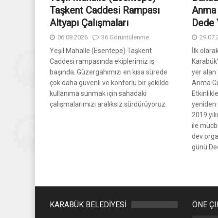
Taşkent Caddesi Rampası
Anma 
Altyapı Çalışmaları
Dede Y
06.08.2026
36 Görüntülenme
29.07.
Yeşil Mahalle (Esentepe) Taşkent
İlk olara
Caddesi rampasında ekiplerimiz iş
Karabük’
başında. Güzergahımızı en kısa sürede
yer alan
çok daha güvenli ve konforlu bir şekilde
Anma Gü
kullanıma sunmak için sahadaki
Etkinlikl
çalışmalarımızı aralıksız sürdürüyoruz.
yeniden 
2019 yıl
ile mücb
dev org
günü Ded
KARABÜK BELEDİYESİ
ÖNE Ç