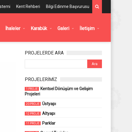
istemi
Kent Rehberi
Bilgi Edinme Başvurusu
İhaleler
Karabük
Galeri
İletişim
PROJELERDE ARA
PROJELERİMİZ
Kentsel Dönüşüm ve Gelişim
1 PROJE
Projeleri
Üstyapı
20 PROJE
Altyapı
12 PROJE
Parklar
11 PROJE