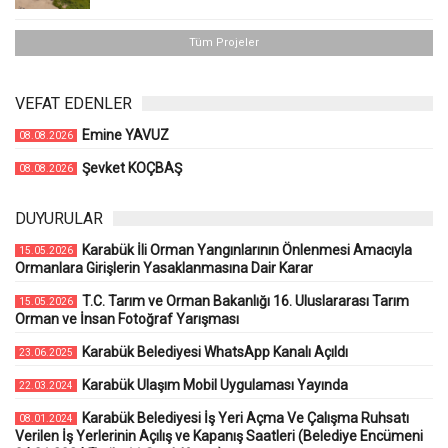
Tüm Projeler
VEFAT EDENLER
Emine YAVUZ
08.08.2026
Şevket KOÇBAŞ
08.08.2026
DUYURULAR
Karabük İli Orman Yangınlarının Önlenmesi Amacıyla
15.05.2026
Ormanlara Girişlerin Yasaklanmasına Dair Karar
T.C. Tarım ve Orman Bakanlığı 16. Uluslararası Tarım
15.05.2026
Orman ve İnsan Fotoğraf Yarışması
Karabük Belediyesi WhatsApp Kanalı Açıldı
23.06.2025
Karabük Ulaşım Mobil Uygulaması Yayında
22.03.2024
Karabük Belediyesi İş Yeri Açma Ve Çalışma Ruhsatı
08.01.2024
Verilen İş Yerlerinin Açılış ve Kapanış Saatleri (Belediye Encümeni