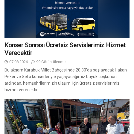
Konser Sonrası Ücretsiz Servislerimiz Hizmet
Verecektir
07.08.2026
99 Görüntülenme
Bu akşam Karabük Millet Bahçesi’nde 20.30’da başlayacak Hakan
Peker ve Sefo konserleriyle yaşayacağımız büyük coşkunun
ardından, hemşehrilerimizin ulaşımı için ücretsiz servislerimiz
hizmet verecektir.