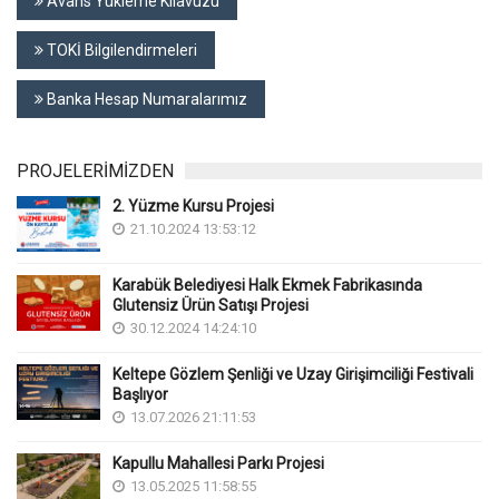
Avans Yükleme Kılavuzu
TOKİ Bilgilendirmeleri
Banka Hesap Numaralarımız
PROJELERİMİZDEN
2. Yüzme Kursu Projesi
21.10.2024 13:53:12
Karabük Belediyesi Halk Ekmek Fabrikasında
Glutensiz Ürün Satışı Projesi
30.12.2024 14:24:10
Keltepe Gözlem Şenliği ve Uzay Girişimciliği Festivali
Başlıyor
13.07.2026 21:11:53
Kapullu Mahallesi Parkı Projesi
13.05.2025 11:58:55