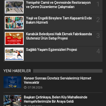
1
Yenişehir Camii ve Çevresinde Restorasyon
ve Çevre Düzenleme Çalışmaları
2
Yaşlı ve Engelli Bireylere Tam Kapsamlı Evde
Bakım Hizmeti
3
Karabük Belediyesi Halk Ekmek Fabrikasında
Glutensiz Ürün Satışı Projesi
4
Sağlıklı Yaşam Egzersizleri Projesi
YENİ HABERLER
Konser Sonrası Ücretsiz Servislerimiz Hizmet
Verecektir
07.08.2026
Başkan Çetinkaya, Belen Köy Mahallesinde
Hemşehrilerimizle Bir Araya Geldi