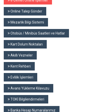
e-Devlet Online İşlemler
Online Talep Gönder
Mezarlık Bilgi Sistemi
Otobüs / Minibüs Saatleri ve Hatlar
Kart Dolum Noktaları
Akıllı Vezneler
Kent Rehberi
Evlilik İşlemleri
Avans Yükleme Kılavuzu
TOKİ Bilgilendirmeleri
Banka Hesap Numaralarımız