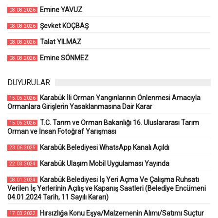
Emine YAVUZ
08.08.2026
Şevket KOÇBAŞ
08.08.2026
Talat YILMAZ
08.08.2026
Emine SÖNMEZ
08.08.2026
DUYURULAR
Karabük İli Orman Yangınlarının Önlenmesi Amacıyla
15.05.2026
Ormanlara Girişlerin Yasaklanmasına Dair Karar
T.C. Tarım ve Orman Bakanlığı 16. Uluslararası Tarım
15.05.2026
Orman ve İnsan Fotoğraf Yarışması
Karabük Belediyesi WhatsApp Kanalı Açıldı
23.06.2025
Karabük Ulaşım Mobil Uygulaması Yayında
22.03.2024
Karabük Belediyesi İş Yeri Açma Ve Çalışma Ruhsatı
08.01.2024
Verilen İş Yerlerinin Açılış ve Kapanış Saatleri (Belediye Encümeni
04.01.2024 Tarih, 11 Sayılı Kararı)
Hırsızlığa Konu Eşya/Malzemenin Alımı/Satımı Suçtur
17.03.2022