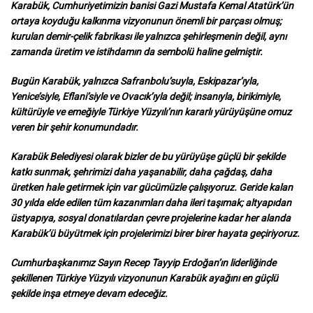
Karabük, Cumhuriyetimizin banisi Gazi Mustafa Kemal Atatürk’ün
ortaya koyduğu kalkınma vizyonunun önemli bir parçası olmuş;
kurulan demir-çelik fabrikası ile yalnızca şehirleşmenin değil, aynı
zamanda üretim ve istihdamın da sembolü haline gelmiştir.
Bugün Karabük, yalnızca Safranbolu’suyla, Eskipazar’ıyla,
Yenice’siyle, Eflani’siyle ve Ovacık’ıyla değil; insanıyla, birikimiyle,
kültürüyle ve emeğiyle Türkiye Yüzyılı’nın kararlı yürüyüşüne omuz
veren bir şehir konumundadır.
Karabük Belediyesi olarak bizler de bu yürüyüşe güçlü bir şekilde
katkı sunmak, şehrimizi daha yaşanabilir, daha çağdaş, daha
üretken hale getirmek için var gücümüzle çalışıyoruz. Geride kalan
30 yılda elde edilen tüm kazanımları daha ileri taşımak; altyapıdan
üstyapıya, sosyal donatılardan çevre projelerine kadar her alanda
Karabük’ü büyütmek için projelerimizi birer birer hayata geçiriyoruz.
Cumhurbaşkanımız Sayın Recep Tayyip Erdoğan’ın liderliğinde
şekillenen Türkiye Yüzyılı vizyonunun Karabük ayağını en güçlü
şekilde inşa etmeye devam edeceğiz.