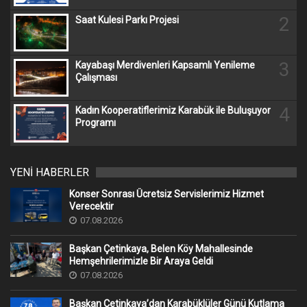
2
Saat Kulesi Parkı Projesi
3
Kayabaşı Merdivenleri Kapsamlı Yenileme
Çalışması
4
Kadın Kooperatiflerimiz Karabük ile Buluşuyor
Programı
YENİ HABERLER
Konser Sonrası Ücretsiz Servislerimiz Hizmet
Verecektir
07.08.2026
Başkan Çetinkaya, Belen Köy Mahallesinde
Hemşehrilerimizle Bir Araya Geldi
07.08.2026
Başkan Çetinkaya’dan Karabüklüler Günü Kutlama