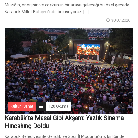
Müziğin, enerjinin ve coşkunun bir araya geleceği bu özel gecede
Karabük Millet Bahçesi’nde buluşuyoruz. [...]
30.07.2026
Kültür - Sanat
120 Okuma
Karabük’te Masal Gibi Akşam: Yazlık Sinema
Hıncahınç Doldu
Karabük Belediyesi ile Gençlik ve Spor İl Müdürlüğü iş birliğinde