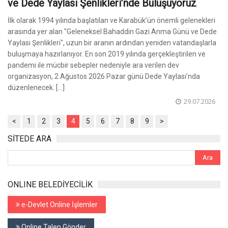
ve Dede Yaylası Şenlikleri’nde Buluşuyoruz
İlk olarak 1994 yılında başlatılan ve Karabük’ün önemli gelenekleri
arasında yer alan "Geleneksel Bahaddin Gazi Anma Günü ve Dede
Yaylası Şenlikleri", uzun bir aranın ardından yeniden vatandaşlarla
buluşmaya hazırlanıyor. En son 2019 yılında gerçekleştirilen ve
pandemi ile mücbir sebepler nedeniyle ara verilen dev
organizasyon, 2 Ağustos 2026 Pazar günü Dede Yaylası’nda
düzenlenecek. [...]
29.07.2026
<
1
2
3
4
5
6
7
8
9
>
SİTEDE ARA
ONLINE BELEDİYECİLİK
e-Devlet Online İşlemler
Online Talep Gönder