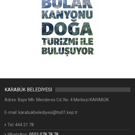
KARABÜK BELEDİYESİ
Adres: Bayır Mh. Menderes Cd. No: 4 Merkez/KARABÜK
E-mail: karabukbelediyesi@hs01.kep.tr
Tel: 444 21 78
WhatsApp:
0501 078 78 78