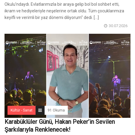
Okulu’ndaydı. Evlatlarımızla bir araya gelip bol bol sohbet etti,
ikram ve hediyeleriyle neşelerine ortak oldu. Tüm çocuklarımıza
keyifli ve verimli bir yaz dönemi diliyorum" dedi. [...]
30.07.2026
Kültür - Sanat
91 Okuma
Karabüklüler Günü, Hakan Peker’in Sevilen
Şarkılarıyla Renklenecek!