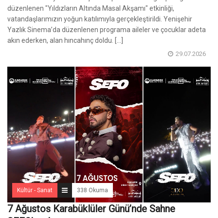
düzenlenen "Yıldızların Altında Masal Akşamı" etkinliği,
vatandaşlarımızın yoğun katılımıyla gerçekleştirildi. Yenişehir
Yazlık Sinema’da düzenlenen programa aileler ve çocuklar adeta
akın ederken, alan hıncahınç doldu. [...]
29.07.2026
Kültür - Sanat
338 Okuma
7 Ağustos Karabüklüler Günü’nde Sahne