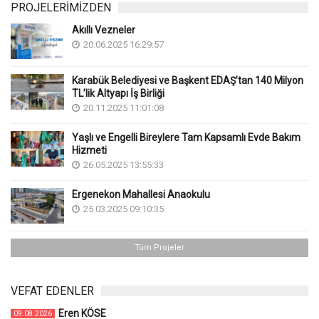
PROJELERİMİZDEN
Akıllı Vezneler
20.06.2025 16:29:57
Karabük Belediyesi ve Başkent EDAŞ’tan 140 Milyon
TL’lik Altyapı İş Birliği
20.11.2025 11:01:08
Yaşlı ve Engelli Bireylere Tam Kapsamlı Evde Bakım
Hizmeti
26.05.2025 13:55:33
Ergenekon Mahallesi Anaokulu
25.03.2025 09:10:35
Tüm Projeler
VEFAT EDENLER
Eren KÖSE
09.08.2026