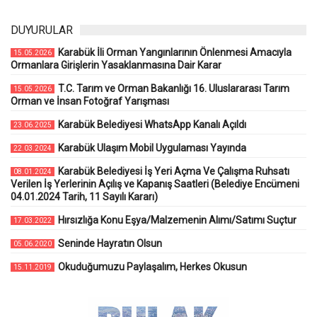
DUYURULAR
Karabük İli Orman Yangınlarının Önlenmesi Amacıyla
15.05.2026
Ormanlara Girişlerin Yasaklanmasına Dair Karar
T.C. Tarım ve Orman Bakanlığı 16. Uluslararası Tarım
15.05.2026
Orman ve İnsan Fotoğraf Yarışması
Karabük Belediyesi WhatsApp Kanalı Açıldı
23.06.2025
Karabük Ulaşım Mobil Uygulaması Yayında
22.03.2024
Karabük Belediyesi İş Yeri Açma Ve Çalışma Ruhsatı
08.01.2024
Verilen İş Yerlerinin Açılış ve Kapanış Saatleri (Belediye Encümeni
04.01.2024 Tarih, 11 Sayılı Kararı)
Hırsızlığa Konu Eşya/Malzemenin Alımı/Satımı Suçtur
17.03.2022
Seninde Hayratın Olsun
05.06.2020
Okuduğumuzu Paylaşalım, Herkes Okusun
15.11.2019