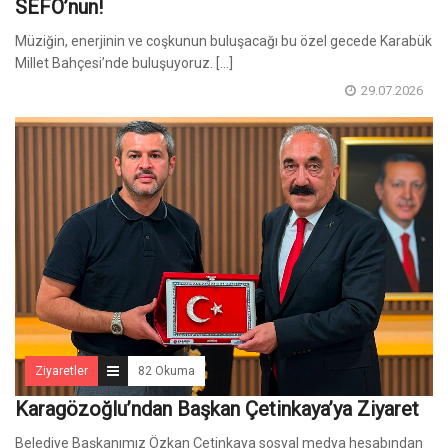
SEFO’nun!
Müziğin, enerjinin ve coşkunun buluşacağı bu özel gecede Karabük
Millet Bahçesi’nde buluşuyoruz. [...]
29.07.2026
Ziyaretler
82 Okuma
Karagözoğlu’ndan Başkan Çetinkaya’ya Ziyaret
Belediye Başkanımız Özkan Çetinkaya sosyal medya hesabından