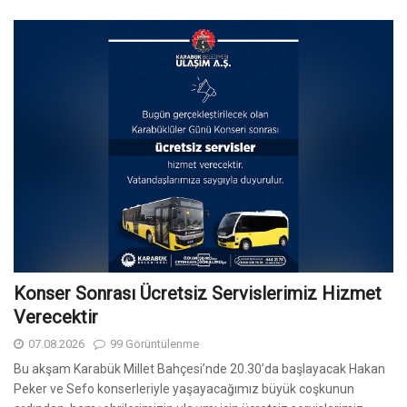
Konser Sonrası Ücretsiz Servislerimiz Hizmet
Verecektir
07.08.2026
99 Görüntülenme
Bu akşam Karabük Millet Bahçesi’nde 20.30’da başlayacak Hakan
Peker ve Sefo konserleriyle yaşayacağımız büyük coşkunun