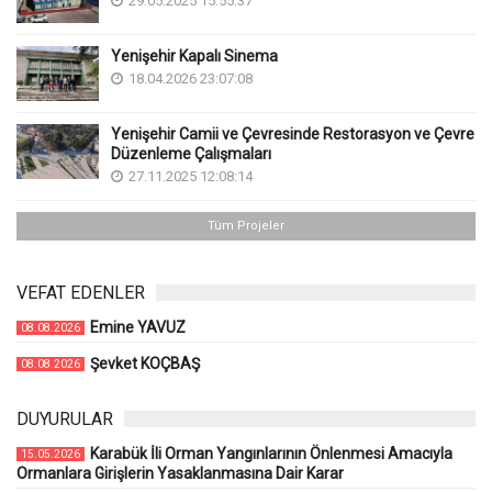
29.05.2025 15:55:37
Yenişehir Kapalı Sinema
18.04.2026 23:07:08
Yenişehir Camii ve Çevresinde Restorasyon ve Çevre
Düzenleme Çalışmaları
27.11.2025 12:08:14
Tüm Projeler
VEFAT EDENLER
Emine YAVUZ
08.08.2026
Şevket KOÇBAŞ
08.08.2026
DUYURULAR
Karabük İli Orman Yangınlarının Önlenmesi Amacıyla
15.05.2026
Ormanlara Girişlerin Yasaklanmasına Dair Karar