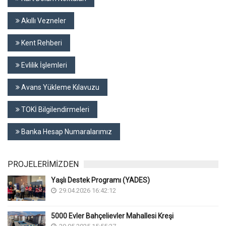
Akıllı Vezneler
Kent Rehberi
Evlilik İşlemleri
Avans Yükleme Kılavuzu
TOKİ Bilgilendirmeleri
Banka Hesap Numaralarımız
PROJELERİMİZDEN
Yaşlı Destek Programı (YADES)
29.04.2026 16:42:12
5000 Evler Bahçelievler Mahallesi Kreşi