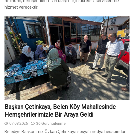
ardından, hemşehrilerimizin ulaşımı için ücretsiz servislerimiz
hizmet verecektir.
Başkan Çetinkaya, Belen Köy Mahallesinde
Hemşehrilerimizle Bir Araya Geldi
07.08.2026
36 Görüntülenme
Belediye Başkanımız Özkan Çetinkaya sosyal medya hesabından