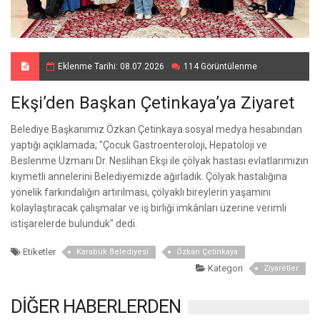
Eklenme Tarihi: 08.07.2026
114 Görüntülenme
Ekşi’den Başkan Çetinkaya’ya Ziyaret
Belediye Başkanımız Özkan Çetinkaya sosyal medya hesabından
yaptığı açıklamada; "Çocuk Gastroenteroloji, Hepatoloji ve
Beslenme Uzmanı Dr. Neslihan Ekşi ile çölyak hastası evlatlarımızın
kıymetli annelerini Belediyemizde ağırladık. Çölyak hastalığına
yönelik farkındalığın artırılması, çölyaklı bireylerin yaşamını
kolaylaştıracak çalışmalar ve iş birliği imkânları üzerine verimli
istişarelerde bulunduk" dedi.
Etiketler
Karabük Belediyesi
Özkan Çetinkaya
Kategori
Ziyaretler
DİĞER HABERLERDEN