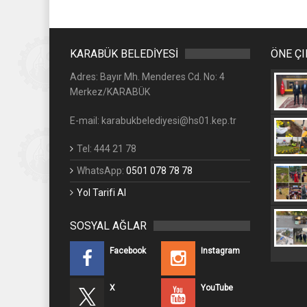
KARABÜK BELEDİYESİ
ÖNE Ç
Adres: Bayır Mh. Menderes Cd. No: 4
Merkez/KARABÜK
E-mail: karabukbelediyesi@hs01.kep.tr
Tel: 444 21 78
WhatsApp:
0501 078 78 78
Yol Tarifi Al
SOSYAL AĞLAR
Facebook
Instagram
X
YouTube