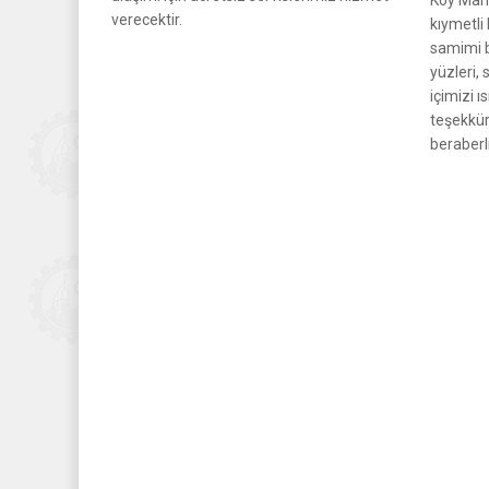
verecektir.
kıymetli
samimi b
yüzleri,
içimizi 
teşekkür
beraberl