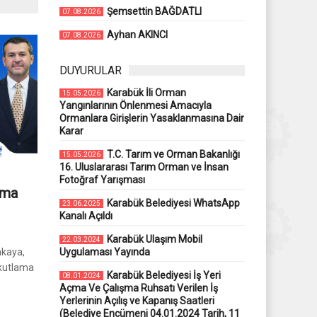
Şemsettin BAĞDATLI
07.08.2026
Ayhan AKINCI
07.08.2026
DUYURULAR
Karabük İli Orman
15.05.2026
Yangınlarının Önlenmesi Amacıyla
Ormanlara Girişlerin Yasaklanmasına Dair
Karar
T.C. Tarım ve Orman Bakanlığı
15.05.2026
16. Uluslararası Tarım Orman ve İnsan
Fotoğraf Yarışması
ama
Karabük Belediyesi WhatsApp
23.06.2025
Kanalı Açıldı
Karabük Ulaşım Mobil
22.03.2024
nkaya,
Uygulaması Yayında
 kutlama
Karabük Belediyesi İş Yeri
08.01.2024
Açma Ve Çalışma Ruhsatı Verilen İş
Yerlerinin Açılış ve Kapanış Saatleri
(Belediye Encümeni 04.01.2024 Tarih, 11