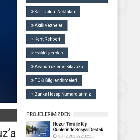
Kart Dolum Noktaları
Akıllı Vezneler
Kent Rehberi
Evlilik İşlemleri
Avans Yükleme Kılavuzu
TOKİ Bilgilendirmeleri
Banka Hesap Numaralarımız
PROJELERİMİZDEN
Huzur Timi ile Kış
uz’a
Günlerinde Sosyal Destek
30.12.2025 22:32:25