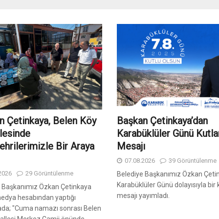
n Çetinkaya, Belen Köy
Başkan Çetinkaya’dan
lesinde
Karabüklüler Günü Kutl
hrilerimizle Bir Araya
Mesajı
07.08.2026
39 Görüntülenme
2026
29 Görüntülenme
Belediye Başkanımız Özkan Çeti
Karabüklüler Günü dolayısıyla bir
e Başkanımız Özkan Çetinkaya
mesajı yayımladı.
medya hesabından yaptığı
ada; "Cuma namazı sonrası Belen
allesi Merkez Camii önünde