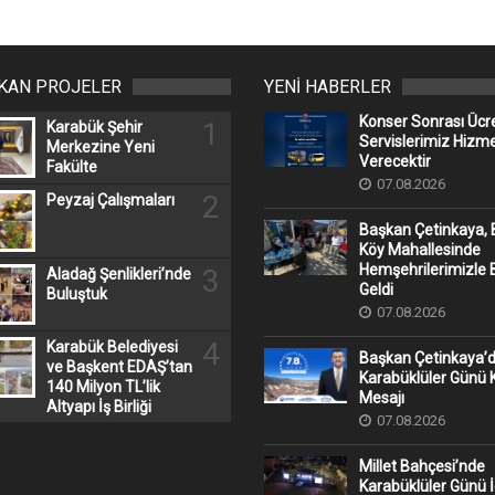
IKAN PROJELER
YENİ HABERLER
Konser Sonrası Ücr
1
Karabük Şehir
Servislerimiz Hizm
Merkezine Yeni
Verecektir
Fakülte
07.08.2026
2
Peyzaj Çalışmaları
Başkan Çetinkaya, 
Köy Mahallesinde
Hemşehrilerimizle 
3
Aladağ Şenlikleri’nde
Geldi
Buluştuk
07.08.2026
4
Karabük Belediyesi
Başkan Çetinkaya’
ve Başkent EDAŞ’tan
Karabüklüler Günü
140 Milyon TL’lik
Mesajı
Altyapı İş Birliği
07.08.2026
Millet Bahçesi’nde
Karabüklüler Günü İ