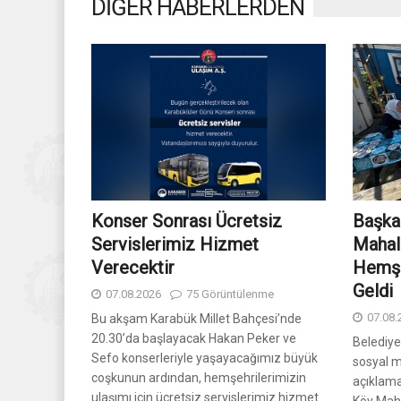
DİĞER HABERLERDEN
Konser Sonrası Ücretsiz
Başka
Servislerimiz Hizmet
Mahal
Verecektir
Hemşe
Geldi
07.08.2026
75 Görüntülenme
07.08.
Bu akşam Karabük Millet Bahçesi’nde
20.30’da başlayacak Hakan Peker ve
Belediy
Sefo konserleriyle yaşayacağımız büyük
sosyal 
coşkunun ardından, hemşehrilerimizin
açıklam
ulaşımı için ücretsiz servislerimiz hizmet
Köy Mah