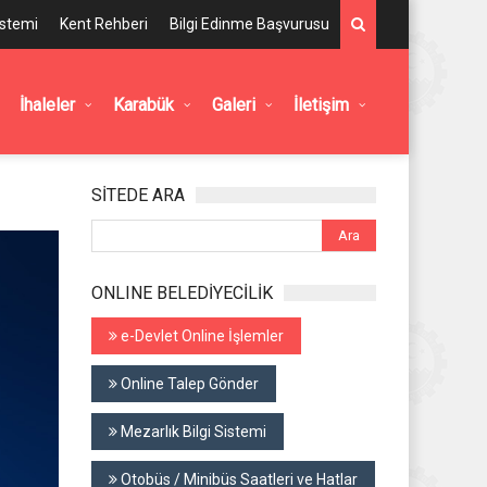
istemi
Kent Rehberi
Bilgi Edinme Başvurusu
İhaleler
Karabük
Galeri
İletişim
SİTEDE ARA
ONLINE BELEDİYECİLİK
e-Devlet Online İşlemler
Online Talep Gönder
Mezarlık Bilgi Sistemi
Otobüs / Minibüs Saatleri ve Hatlar