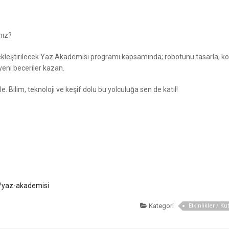
nız?
ekleştirilecek Yaz Akademisi programı kapsamında; robotunu tasarla, k
yeni beceriler kazan.
e. Bilim, teknoloji ve keşif dolu bu yolculuğa sen de katıl!
tr/yaz-akademisi
Kategori
Etkinlikler / Ku