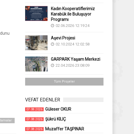
Kadın Kooperatiflerimiz
Karabük ile Buluşuyor
Programı
02.06.2026 12:19:24
odunu
Aşevi Projesi
02.10.2024 12:02:58
GARPARK Yaşam Merkezi
22.04.2026 23:08:09
Tüm Projeler
VEFAT EDENLER
Güleser OKUR
07.08.2026
Şükrü KILIÇ
07.08.2026
tlamalar
Muzaffer TAŞPINAR
07.08.2026