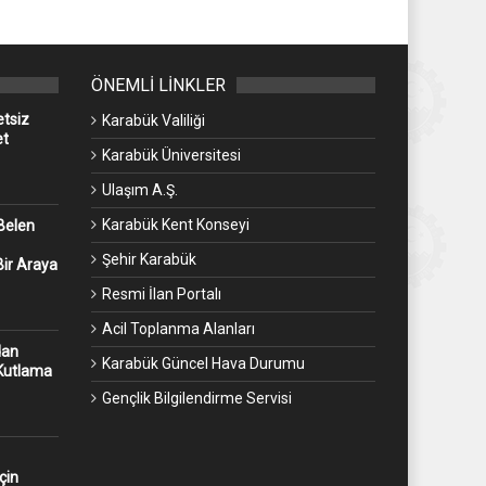
ÖNEMLİ LİNKLER
etsiz
Karabük Valiliği
et
Karabük Üniversitesi
Ulaşım A.Ş.
Karabük Kent Konseyi
Belen
Şehir Karabük
Bir Araya
Resmi İlan Portalı
Acil Toplanma Alanları
dan
Karabük Güncel Hava Durumu
 Kutlama
Gençlik Bilgilendirme Servisi
çin