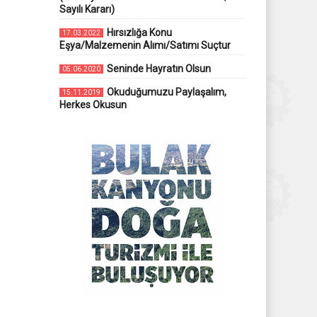
Sayılı Kararı)
Hırsızlığa Konu
17.03.2022
Eşya/Malzemenin Alımı/Satımı Suçtur
Seninde Hayratın Olsun
05.06.2020
Okuduğumuzu Paylaşalım,
15.11.2019
Herkes Okusun