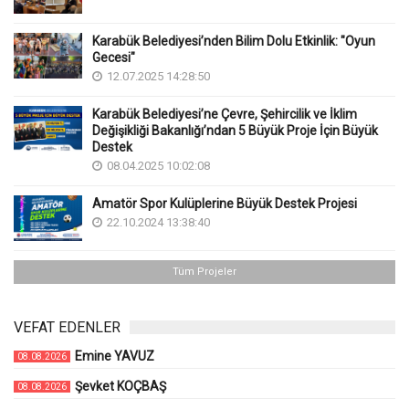
Karabük Belediyesi’nden Bilim Dolu Etkinlik: "Oyun
Gecesi"
12.07.2025 14:28:50
Karabük Belediyesi’ne Çevre, Şehircilik ve İklim
Değişikliği Bakanlığı’ndan 5 Büyük Proje İçin Büyük
Destek
08.04.2025 10:02:08
Amatör Spor Kulüplerine Büyük Destek Projesi
22.10.2024 13:38:40
Tüm Projeler
VEFAT EDENLER
Emine YAVUZ
08.08.2026
Şevket KOÇBAŞ
08.08.2026