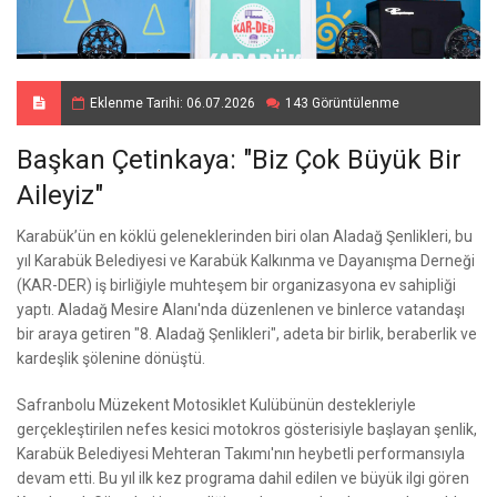
Eklenme Tarihi: 06.07.2026
143 Görüntülenme
Başkan Çetinkaya: "Biz Çok Büyük Bir
Aileyiz"
Karabük’ün en köklü geleneklerinden biri olan Aladağ Şenlikleri, bu
yıl Karabük Belediyesi ve Karabük Kalkınma ve Dayanışma Derneği
(KAR-DER) iş birliğiyle muhteşem bir organizasyona ev sahipliği
yaptı. Aladağ Mesire Alanı'nda düzenlenen ve binlerce vatandaşı
bir araya getiren "8. Aladağ Şenlikleri", adeta bir birlik, beraberlik ve
kardeşlik şölenine dönüştü.
Safranbolu Müzekent Motosiklet Kulübünün destekleriyle
gerçekleştirilen nefes kesici motokros gösterisiyle başlayan şenlik,
Karabük Belediyesi Mehteran Takımı'nın heybetli performansıyla
devam etti. Bu yıl ilk kez programa dahil edilen ve büyük ilgi gören