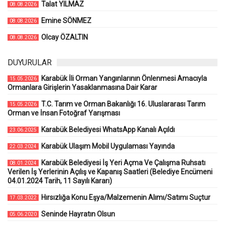
Talat YILMAZ
08.08.2026
Emine SÖNMEZ
08.08.2026
Olcay ÖZALTIN
08.08.2026
DUYURULAR
Karabük İli Orman Yangınlarının Önlenmesi Amacıyla
15.05.2026
Ormanlara Girişlerin Yasaklanmasına Dair Karar
T.C. Tarım ve Orman Bakanlığı 16. Uluslararası Tarım
15.05.2026
Orman ve İnsan Fotoğraf Yarışması
Karabük Belediyesi WhatsApp Kanalı Açıldı
23.06.2025
Karabük Ulaşım Mobil Uygulaması Yayında
22.03.2024
Karabük Belediyesi İş Yeri Açma Ve Çalışma Ruhsatı
08.01.2024
Verilen İş Yerlerinin Açılış ve Kapanış Saatleri (Belediye Encümeni
04.01.2024 Tarih, 11 Sayılı Kararı)
Hırsızlığa Konu Eşya/Malzemenin Alımı/Satımı Suçtur
17.03.2022
Seninde Hayratın Olsun
05.06.2020