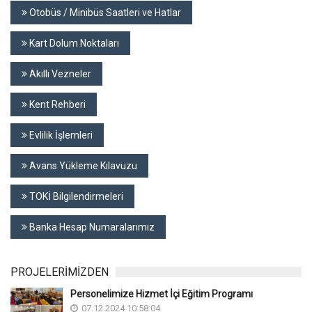
Otobüs / Minibüs Saatleri ve Hatlar
Kart Dolum Noktaları
Akıllı Vezneler
Kent Rehberi
Evlilik İşlemleri
Avans Yükleme Kılavuzu
TOKİ Bilgilendirmeleri
Banka Hesap Numaralarımız
PROJELERİMİZDEN
Personelimize Hizmet İçi Eğitim Programı
07.12.2024 10:58:04