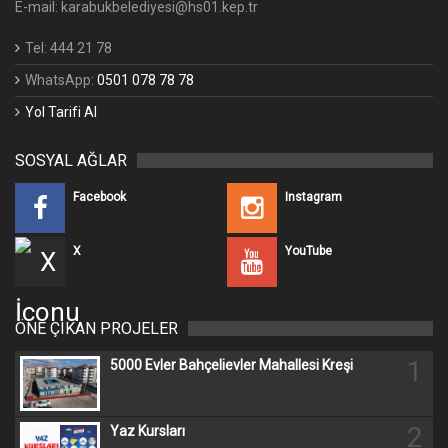
E-mail: karabukbelediyesi@hs01.kep.tr
Tel: 444 21 78
WhatsApp:
0501 078 78 78
Yol Tarifi Al
SOSYAL AĞLAR
Facebook
Instagram
X
YouTube
ÖNE ÇIKAN PROJELER
1
5000 Evler Bahçelievler Mahallesi Kreşi
2
Yaz Kursları