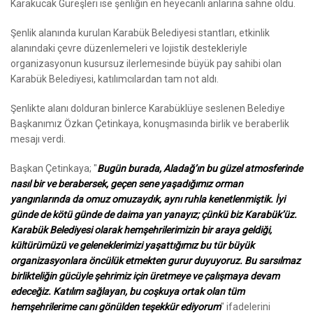
Karakucak Güreşleri ise şenliğin en heyecanlı anlarına sahne oldu.
Şenlik alanında kurulan Karabük Belediyesi stantları, etkinlik
alanındaki çevre düzenlemeleri ve lojistik destekleriyle
organizasyonun kusursuz ilerlemesinde büyük pay sahibi olan
Karabük Belediyesi, katılımcılardan tam not aldı.
Şenlikte alanı dolduran binlerce Karabüklüye seslenen Belediye
Başkanımız Özkan Çetinkaya, konuşmasında birlik ve beraberlik
mesajı verdi.
Başkan Çetinkaya; "
Bugün burada, Aladağ’ın bu güzel atmosferinde
nasıl bir ve berabersek, geçen sene yaşadığımız orman
yangınlarında da omuz omuzaydık, aynı ruhla kenetlenmiştik. İyi
günde de kötü günde de daima yan yanayız; çünkü biz Karabük’üz.
Karabük Belediyesi olarak hemşehrilerimizin bir araya geldiği,
kültürümüzü ve geleneklerimizi yaşattığımız bu tür büyük
organizasyonlara öncülük etmekten gurur duyuyoruz. Bu sarsılmaz
birlikteliğin gücüyle şehrimiz için üretmeye ve çalışmaya devam
edeceğiz. Katılım sağlayan, bu coşkuya ortak olan tüm
hemşehrilerime canı gönülden teşekkür ediyorum
" ifadelerini