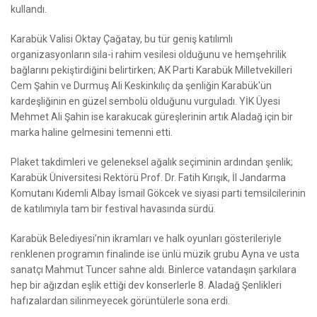
kullandı.
Karabük Valisi Oktay Çağatay, bu tür geniş katılımlı
organizasyonların sıla-i rahim vesilesi olduğunu ve hemşehrilik
bağlarını pekiştirdiğini belirtirken; AK Parti Karabük Milletvekilleri
Cem Şahin ve Durmuş Ali Keskinkılıç da şenliğin Karabük'ün
kardeşliğinin en güzel sembolü olduğunu vurguladı. YİK Üyesi
Mehmet Ali Şahin ise karakucak güreşlerinin artık Aladağ için bir
marka haline gelmesini temenni etti.
Plaket takdimleri ve geleneksel ağalık seçiminin ardından şenlik;
Karabük Üniversitesi Rektörü Prof. Dr. Fatih Kırışık, İl Jandarma
Komutanı Kıdemli Albay İsmail Gökcek ve siyasi parti temsilcilerinin
de katılımıyla tam bir festival havasında sürdü.
Karabük Belediyesi’nin ikramları ve halk oyunları gösterileriyle
renklenen programın finalinde ise ünlü müzik grubu Ayna ve usta
sanatçı Mahmut Tuncer sahne aldı. Binlerce vatandaşın şarkılara
hep bir ağızdan eşlik ettiği dev konserlerle 8. Aladağ Şenlikleri
hafızalardan silinmeyecek görüntülerle sona erdi.