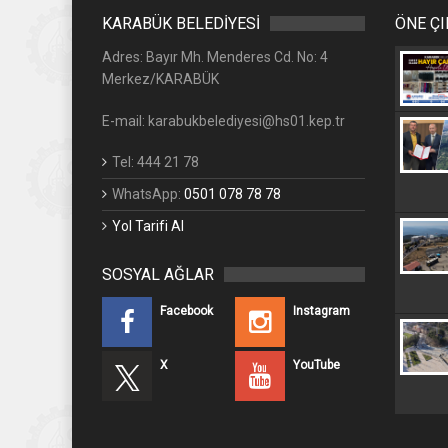
KARABÜK BELEDİYESİ
ÖNE Ç
Adres: Bayır Mh. Menderes Cd. No: 4
Merkez/KARABÜK
E-mail: karabukbelediyesi@hs01.kep.tr
Tel: 444 21 78
WhatsApp:
0501 078 78 78
Yol Tarifi Al
SOSYAL AĞLAR
Facebook
Instagram
X
YouTube