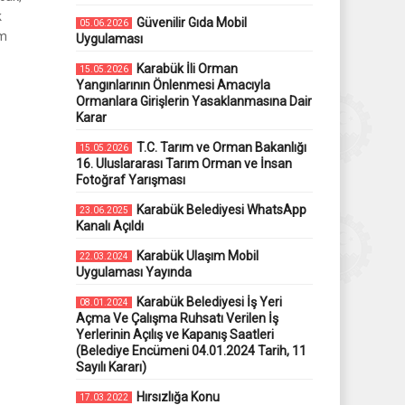
k
Güvenilir Gıda Mobil
05.06.2026
am
Uygulaması
Karabük İli Orman
15.05.2026
Yangınlarının Önlenmesi Amacıyla
Ormanlara Girişlerin Yasaklanmasına Dair
Karar
T.C. Tarım ve Orman Bakanlığı
15.05.2026
16. Uluslararası Tarım Orman ve İnsan
Fotoğraf Yarışması
Karabük Belediyesi WhatsApp
23.06.2025
Kanalı Açıldı
Karabük Ulaşım Mobil
22.03.2024
Uygulaması Yayında
Karabük Belediyesi İş Yeri
08.01.2024
Açma Ve Çalışma Ruhsatı Verilen İş
Yerlerinin Açılış ve Kapanış Saatleri
(Belediye Encümeni 04.01.2024 Tarih, 11
Sayılı Kararı)
Hırsızlığa Konu
17.03.2022