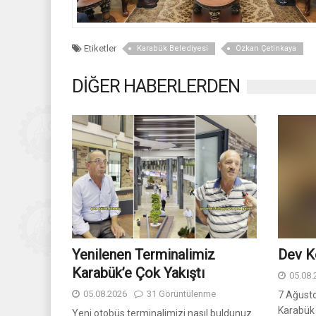
Etiketler
Karabük Belediyesi
Özkan Çetinkaya
DİĞER HABERLERDEN
Yenilenen Terminalimiz
Dev K
Karabük’e Çok Yakıştı
05.08.
05.08.2026
31 Görüntülenme
7 Ağusto
Karabük 
Yeni otobüs terminalimizi nasıl buldunuz