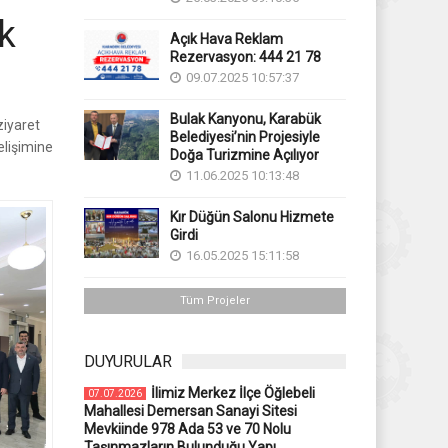
ük
Açık Hava Reklam
Rezervasyon: 444 21 78
09.07.2025 10:57:37
Bulak Kanyonu, Karabük
ziyaret
Belediyesi’nin Projesiyle
elişimine
Doğa Turizmine Açılıyor
11.06.2025 10:13:48
Kır Düğün Salonu Hizmete
Girdi
16.05.2025 15:11:58
Tüm Projeler
DUYURULAR
İlimiz Merkez İlçe Öğlebeli
07.07.2026
Mahallesi Demersan Sanayi Sitesi
Mevkiinde 978 Ada 53 ve 70 Nolu
Taşınmazların Bulunduğu Yapı