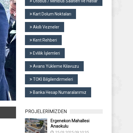
Otobüs / Minibüs Saatleri ve Hatlar
Kart Dolum Noktaları
Akıllı Vezneler
Kent Rehberi
Evlilik İşlemleri
Avans Yükleme Kılavuzu
TOKİ Bilgilendirmeleri
Banka Hesap Numaralarımız
PROJELERİMİZDEN
Ergenekon Mahallesi
Anaokulu
25.03.2025 09:10:35