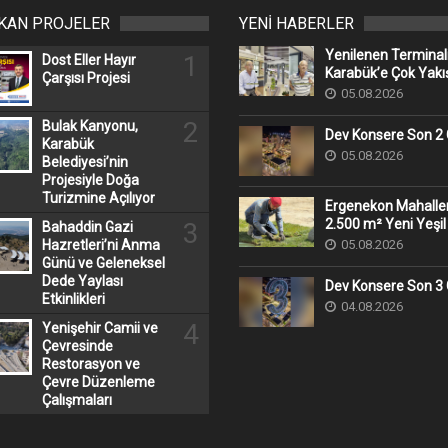
IKAN PROJELER
YENİ HABERLER
Yenilenen Terminal
1
Dost Eller Hayır
Karabük’e Çok Yakış
Çarşısı Projesi
05.08.2026
2
Bulak Kanyonu,
Dev Konsere Son 2️
Karabük
05.08.2026
Belediyesi’nin
Projesiyle Doğa
Turizmine Açılıyor
Ergenekon Mahall
2.500 m² Yeni Yeşil
3
Bahaddin Gazi
05.08.2026
Hazretleri’ni Anma
Günü ve Geleneksel
Dede Yaylası
Dev Konsere Son 3️
Etkinlikleri
04.08.2026
4
Yenişehir Camii ve
Çevresinde
Restorasyon ve
Çevre Düzenleme
Çalışmaları