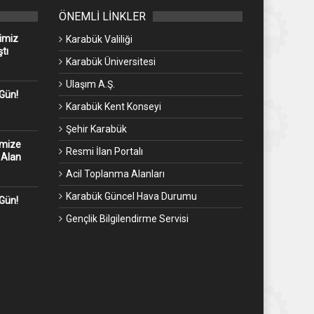
ÖNEMLİ LİNKLER
imiz
Karabük Valiliği
tı
Karabük Üniversitesi
Ulaşım A.Ş.
 Gün!
Karabük Kent Konseyi
Şehir Karabük
emize
Resmi İlan Portalı
 Alan
Acil Toplanma Alanları
Karabük Güncel Hava Durumu
 Gün!
Gençlik Bilgilendirme Servisi