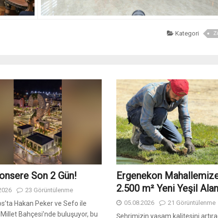
Kategori
Zi
onsere Son 2️ Gün!
Ergenekon Mahallemiz
2.500 m² Yeni Yeşil Ala
2026
23 Görüntülenme
05.08.2026
21 Görüntülenme
s’ta Hakan Peker ve Sefo ile
Millet Bahçesi’nde buluşuyor, bu
Şehrimizin yaşam kalitesini artıra