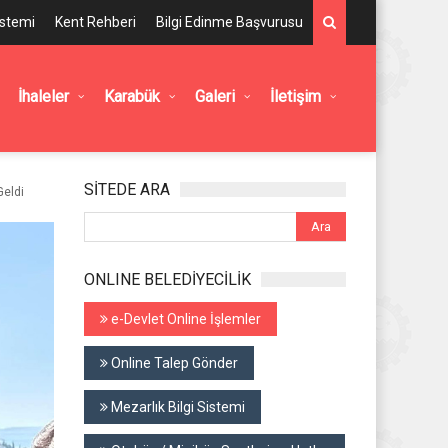
istemi
Kent Rehberi
Bilgi Edinme Başvurusu
İhaleler
Karabük
Galeri
İletişim
SİTEDE ARA
Geldi
ONLINE BELEDİYECİLİK
e-Devlet Online İşlemler
Online Talep Gönder
Mezarlık Bilgi Sistemi