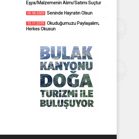
Eşya/Malzemenin Alımı/Satımı Suçtur
Seninde Hayratın Olsun
05.06.2020
Okuduğumuzu Paylaşalım,
15.11.2019
Herkes Okusun