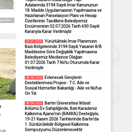
Adalarında 3194 Sayılı İmar Kanununun
18. Madde Uygulamasının Yapılmasına ve
Hazırlanan Parselasyon Planı ve Hesap
yaretler
Özetlerinin Tasdikine Belediyemiz
Encümeninin 02.07.2026 Tarih 690 Sayılı
Kararıyla Karar Verilmiştir
Yürürlükteki İmar Planımızın
03.07.2026
Bazı Bölgelerinde 3194 Sayılı Yasanın 8/B
Maddesine Göre Değişiklik Yapılmasına
Belediyemiz Meclisince Olağan
01.07.2026 Tarih 7 No’lu Oturumda Karar
Verilmiştir
Evlenecek Gençlerin
08.06.2026
Desteklenmesi Projesi - T.C. Aile ve
Sosyal Hizmetler Bakanlığı - Aile ve Nüfus
On Yılı
Bartın Üniversitesi İktisat
08.06.2026
e
Bölümü Ev Sahipliğinde, Batı Karadeniz
n
Kalkınma Ajansı'nın (BAKKA) Desteğiyle,
19-21 Kasım 2026 Tarihlerinde Bartın'da
1. Sürdürülebilir Bölgesel Kalkınma
Sempozyumu Düzenlenecektir
cak,