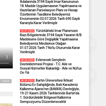
Adalarında 3194 Sayılı İmar Kanununun
18. Madde Uygulamasının Yapılmasına ve
Hazırlanan Parselasyon Planı ve Hesap
Özetlerinin Tasdikine Belediyemiz
Encümeninin 02.07.2026 Tarih 690 Sayılı
Kararıyla Karar Verilmiştir
Yürürlükteki İmar Planımızın
03.07.2026
Bazı Bölgelerinde 3194 Sayılı Yasanın 8/B
Maddesine Göre Değişiklik Yapılmasına
Belediyemiz Meclisince Olağan
01.07.2026 Tarih 7 No’lu Oturumda Karar
Verilmiştir
Evlenecek Gençlerin
08.06.2026
Desteklenmesi Projesi - T.C. Aile ve
Sosyal Hizmetler Bakanlığı - Aile ve Nüfus
On Yılı
Bartın Üniversitesi İktisat
08.06.2026
 - Sanat
Bölümü Ev Sahipliğinde, Batı Karadeniz
Kalkınma Ajansı'nın (BAKKA) Desteğiyle,
19-21 Kasım 2026 Tarihlerinde Bartın'da
1. Sürdürülebilir Bölgesel Kalkınma
Sempozyumu Düzenlenecektir