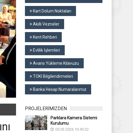
Kart Dolum Noktaları
Akıllı Vezneler
Kent Rehberi
Evlilik İşlemleri
Avans Yükleme Kılavuzu
TOKİ Bilgilendirmeleri
Banka Hesap Numaralarımız
PROJELERİMİZDEN
Parklara Kamera Sistemi
ını
Kurulumu
05.03.2026 10:45:32