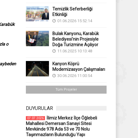
Temizlik Seferberliği
Etkinliği
01.06.2026 15:52:14
 Karabük
Bulak Kanyonu, Karabük
Belediyesi’nin Projesiyle
zla o
Doğa Turizmine Açılıyor
11.06.2025 10:13:48
 kaybeden
Kanyon Köprü
Modernizasyon Çalışmaları
30.06.2026 11:00:54
Tüm Projeler
DUYURULAR
İlimiz Merkez İlçe Öğlebeli
07.07.2026
Mahallesi Demersan Sanayi Sitesi
Mevkiinde 978 Ada 53 ve 70 Nolu
Taşınmazların Bulunduğu Yapı