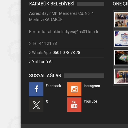
KARABÜK BELEDİYESİ
ÖNE Ç
Adres: Bayır Mh. Menderes Cd. No: 4
Merkez/KARABÜK
E-mail: karabukbelediyesi@hs01.kep.tr
Tel: 444 21 78
WhatsApp:
0501 078 78 78
Yol Tarifi Al
SOSYAL AĞLAR
Facebook
Instagram
X
YouTube