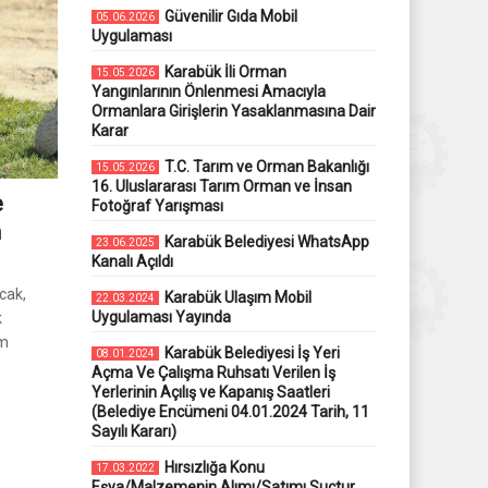
Güvenilir Gıda Mobil
05.06.2026
Uygulaması
Karabük İli Orman
15.05.2026
Yangınlarının Önlenmesi Amacıyla
Ormanlara Girişlerin Yasaklanmasına Dair
Karar
T.C. Tarım ve Orman Bakanlığı
15.05.2026
16. Uluslararası Tarım Orman ve İnsan
e
Fotoğraf Yarışması
n
Karabük Belediyesi WhatsApp
23.06.2025
Kanalı Açıldı
cak,
Karabük Ulaşım Mobil
22.03.2024
Uygulaması Yayında
k
am
Karabük Belediyesi İş Yeri
08.01.2024
Açma Ve Çalışma Ruhsatı Verilen İş
Yerlerinin Açılış ve Kapanış Saatleri
(Belediye Encümeni 04.01.2024 Tarih, 11
Sayılı Kararı)
Hırsızlığa Konu
17.03.2022
Eşya/Malzemenin Alımı/Satımı Suçtur