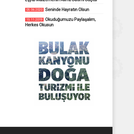
Seninde Hayratın Olsun
05.06.2020
Okuduğumuzu Paylaşalım,
15.11.2019
Herkes Okusun