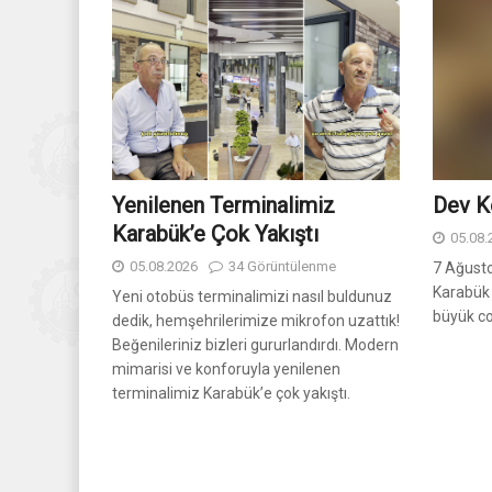
Yenilenen Terminalimiz
Dev K
Karabük’e Çok Yakıştı
05.08.
05.08.2026
34 Görüntülenme
7 Ağusto
Karabük 
Yeni otobüs terminalimizi nasıl buldunuz
büyük co
dedik, hemşehrilerimize mikrofon uzattık!
Beğenileriniz bizleri gururlandırdı. Modern
mimarisi ve konforuyla yenilenen
terminalimiz Karabük’e çok yakıştı.