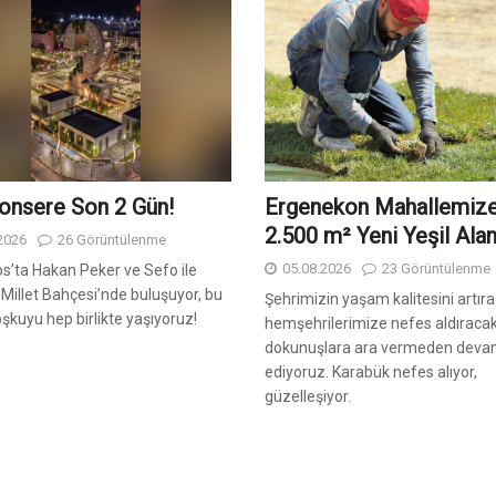
onsere Son 2️ Gün!
Ergenekon Mahallemiz
2.500 m² Yeni Yeşil Ala
2026
26 Görüntülenme
05.08.2026
23 Görüntülenme
s’ta Hakan Peker ve Sefo ile
Millet Bahçesi’nde buluşuyor, bu
Şehrimizin yaşam kalitesini artıra
şkuyu hep birlikte yaşıyoruz!
hemşehrilerimize nefes aldıraca
dokunuşlara ara vermeden dev
ediyoruz. Karabük nefes alıyor,
güzelleşiyor.