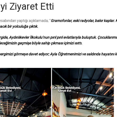
i Ziyaret Etti
sabından yaptığı açıklamada; "
Gramofonlar, eski radyolar, bakır kaplar.
cık bir yolculuğa çıktık.
e, Aydınlıkevler İlkokulu’nun pırıl pırıl evlatlarıyla buluştuk. Çocuklarımı
leceğimizin geçmişe böyle sahip çıkması içimizi ısıttı.
ergimizi görmeye davet ediyor; Ayla Öğretmenimizi ve saldırıda hayatını