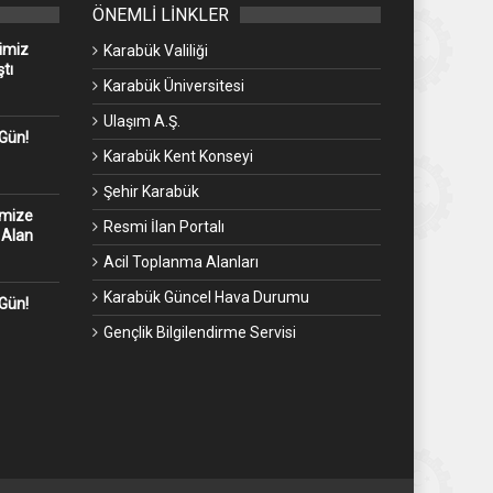
ÖNEMLİ LİNKLER
imiz
Karabük Valiliği
tı
Karabük Üniversitesi
Ulaşım A.Ş.
 Gün!
Karabük Kent Konseyi
Şehir Karabük
emize
Resmi İlan Portalı
 Alan
Acil Toplanma Alanları
Karabük Güncel Hava Durumu
 Gün!
Gençlik Bilgilendirme Servisi