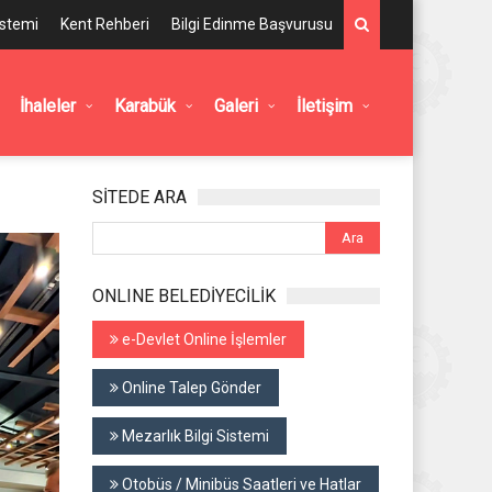
istemi
Kent Rehberi
Bilgi Edinme Başvurusu
İhaleler
Karabük
Galeri
İletişim
SİTEDE ARA
ONLINE BELEDİYECİLİK
e-Devlet Online İşlemler
Online Talep Gönder
Mezarlık Bilgi Sistemi
Otobüs / Minibüs Saatleri ve Hatlar