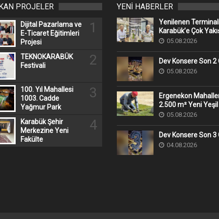
IKAN PROJELER
YENİ HABERLER
Yenilenen Terminal
1
Dijital Pazarlama ve
Karabük’e Çok Yakış
E-Ticaret Eğitimleri
05.08.2026
Projesi
2
TEKNOKARABÜK
Dev Konsere Son 2️
Festivali
05.08.2026
3
100. Yıl Mahallesi
Ergenekon Mahall
1003. Cadde
2.500 m² Yeni Yeşil
Yağmur Park
05.08.2026
4
Karabük Şehir
Merkezine Yeni
Dev Konsere Son 3️
Fakülte
04.08.2026