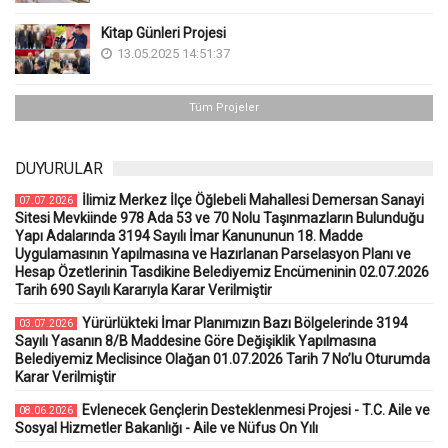
Kitap Günleri Projesi
13.05.2025 14:51:37
Tüm Projeler
DUYURULAR
İlimiz Merkez İlçe Öğlebeli Mahallesi Demersan Sanayi
07.07.2026
Sitesi Mevkiinde 978 Ada 53 ve 70 Nolu Taşınmazların Bulunduğu
Yapı Adalarında 3194 Sayılı İmar Kanununun 18. Madde
Uygulamasının Yapılmasına ve Hazırlanan Parselasyon Planı ve
Hesap Özetlerinin Tasdikine Belediyemiz Encümeninin 02.07.2026
Tarih 690 Sayılı Kararıyla Karar Verilmiştir
Yürürlükteki İmar Planımızın Bazı Bölgelerinde 3194
03.07.2026
Sayılı Yasanın 8/B Maddesine Göre Değişiklik Yapılmasına
Belediyemiz Meclisince Olağan 01.07.2026 Tarih 7 No’lu Oturumda
Karar Verilmiştir
Evlenecek Gençlerin Desteklenmesi Projesi - T.C. Aile ve
08.06.2026
Sosyal Hizmetler Bakanlığı - Aile ve Nüfus On Yılı