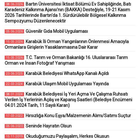
Bartın Üniversitesi İktisat Bölümü Ev Sahipliğinde, Batı
08.06.2026
Karadeniz Kalkınma Ajansı'nın (BAKKA) Desteğiyle, 19-21 Kasım
2026 Tarihlerinde Bartın'da 1. Sürdürülebilir Bölgesel Kalkınma
Sempozyumu Düzenlenecektir
Güvenilir Gıda Mobil Uygulaması
05.06.2026
Karabük İli Orman Yangınlarının Önlenmesi Amacıyla
15.05.2026
Ormanlara Girişlerin Yasaklanmasına Dair Karar
T.C. Tarım ve Orman Bakanlığı 16. Uluslararası Tarım
15.05.2026
Orman ve İnsan Fotoğraf Yarışması
Karabük Belediyesi WhatsApp Kanalı Açıldı
23.06.2025
Karabük Ulaşım Mobil Uygulaması Yayında
22.03.2024
Karabük Belediyesi İş Yeri Açma Ve Çalışma Ruhsatı
08.01.2024
Verilen İş Yerlerinin Açılış ve Kapanış Saatleri (Belediye Encümeni
04.01.2024 Tarih, 11 Sayılı Kararı)
Hırsızlığa Konu Eşya/Malzemenin Alımı/Satımı Suçtur
17.03.2022
Seninde Hayratın Olsun
05.06.2020
Okuduğumuzu Paylaşalım, Herkes Okusun
15.11.2019