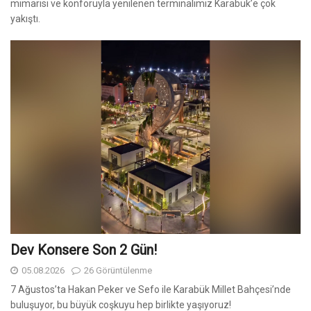
mimarisi ve konforuyla yenilenen terminalimiz Karabük’e çok
yakıştı.
Dev Konsere Son 2️ Gün!
05.08.2026
26 Görüntülenme
7 Ağustos’ta Hakan Peker ve Sefo ile Karabük Millet Bahçesi’nde
buluşuyor, bu büyük coşkuyu hep birlikte yaşıyoruz!