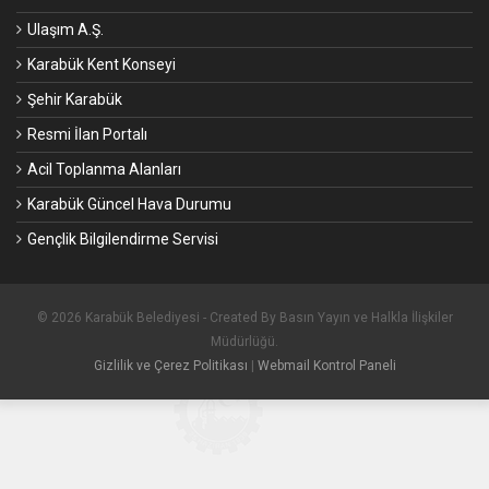
Ulaşım A.Ş.
Karabük Kent Konseyi
Şehir Karabük
Resmi İlan Portalı
Acil Toplanma Alanları
Karabük Güncel Hava Durumu
Gençlik Bilgilendirme Servisi
© 2026 Karabük Belediyesi - Created By Basın Yayın ve Halkla İlişkiler
Müdürlüğü.
Gizlilik ve Çerez Politikası
|
Webmail Kontrol Paneli