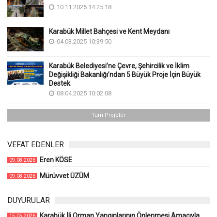
10.11.2025 14:25:18
Karabük Millet Bahçesi ve Kent Meydanı
04.03.2025 10:39:50
Karabük Belediyesi’ne Çevre, Şehircilik ve İklim
Değişikliği Bakanlığı’ndan 5 Büyük Proje İçin Büyük
Destek
08.04.2025 10:02:08
Tüm Projeler
VEFAT EDENLER
Eren KÖSE
09.08.2026
Mürüvvet ÜZÜM
09.08.2026
DUYURULAR
Karabük İli Orman Yangınlarının Önlenmesi Amacıyla
15.05.2026