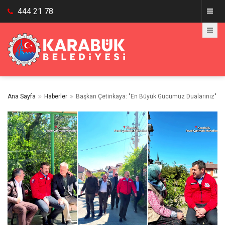
444 21 78
Ana Sayfa
Haberler
Başkan Çetinkaya: "En Büyük Gücümüz Dualarınız"