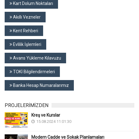
Kart Dolum Noktaları
Akıllı Vezneler
Kent Rehberi
Evlilik İşlemleri
Avans Yükleme Kılavuzu
TOKİ Bilgilendirmeleri
Banka Hesap Numaralarımız
PROJELERİMİZDEN
Kreş ve Kurslar
15.08.2024 11:01:30
Modern Cadde ve Sokak Planlamaları