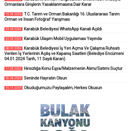
Ormanlara Girişlerin Yasaklanmasına Dair Karar
T.C. Tarım ve Orman Bakanlığı 16. Uluslararası Tarım
15.05.2026
Orman ve İnsan Fotoğraf Yarışması
Karabük Belediyesi WhatsApp Kanalı Açıldı
23.06.2025
Karabük Ulaşım Mobil Uygulaması Yayında
22.03.2024
Karabük Belediyesi İş Yeri Açma Ve Çalışma Ruhsatı
08.01.2024
Verilen İş Yerlerinin Açılış ve Kapanış Saatleri (Belediye Encümeni
04.01.2024 Tarih, 11 Sayılı Kararı)
Hırsızlığa Konu Eşya/Malzemenin Alımı/Satımı Suçtur
17.03.2022
Seninde Hayratın Olsun
05.06.2020
Okuduğumuzu Paylaşalım, Herkes Okusun
15.11.2019