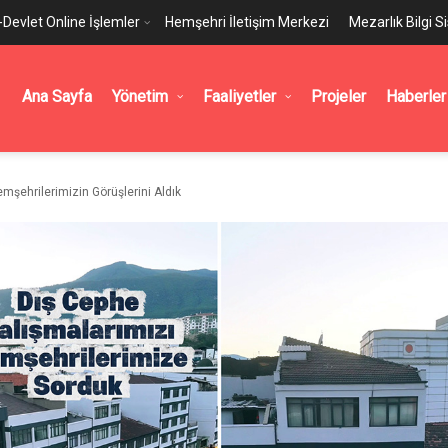
-Devlet Online İşlemler
Hemşehri İletişim Merkezi
Mezarlık Bilgi S
Ana Sayfa
Yönetim
Faaliyetler
Projeler
Haberler
şehrilerimizin Görüşlerini Aldık