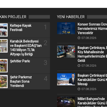
IKAN PROJELER
YENİ HABERLER
Konser Sonrası Ücr
1
Keltepe Kayak
Servislerimiz Hizm
Festivali
Verecektir
07.08.2026
2
Karabük Belediyesi
ve Başkent EDAŞ’tan
Başkan Çetinkaya, 
140 Milyon TL’lik
Köy Mahallesinde
Altyapı İş Birliği
Hemşehrilerimizle 
Geldi
3
Şehitler Parkı
07.08.2026
Başkan Çetinkaya’
4
Şehir Parkımız
Karabüklüler Günü
Baştan Sona
Mesajı
Yenilendi
07.08.2026
Millet Bahçesi’nde
Karabüklüler Günü İ