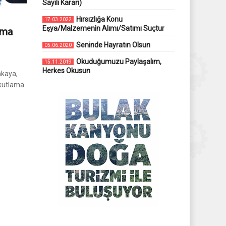
Sayılı Kararı)
Hırsızlığa Konu
17.03.2022
Eşya/Malzemenin Alımı/Satımı Suçtur
ama
Seninde Hayratın Olsun
05.06.2020
Okuduğumuzu Paylaşalım,
15.11.2019
Herkes Okusun
nkaya,
 kutlama