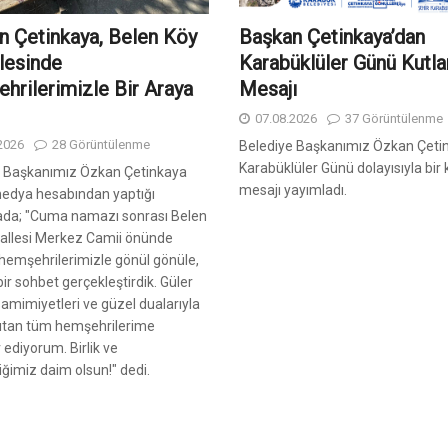
n Çetinkaya, Belen Köy
Başkan Çetinkaya’dan
lesinde
Karabüklüler Günü Kutl
hrilerimizle Bir Araya
Mesajı
07.08.2026
37 Görüntülenme
2026
28 Görüntülenme
Belediye Başkanımız Özkan Çeti
Karabüklüler Günü dolayısıyla bir
e Başkanımız Özkan Çetinkaya
mesajı yayımladı.
medya hesabından yaptığı
ada; "Cuma namazı sonrası Belen
allesi Merkez Camii önünde
 hemşehrilerimizle gönül gönüle,
ir sohbet gerçekleştirdik. Güler
 samimiyetleri ve güzel dualarıyla
ısıtan tüm hemşehrilerime
 ediyorum. Birlik ve
iğimiz daim olsun!" dedi.