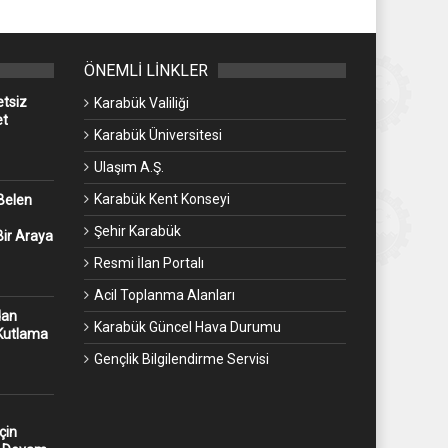
ÖNEMLİ LİNKLER
etsiz
Karabük Valiliği
et
Karabük Üniversitesi
Ulaşım A.Ş.
Karabük Kent Konseyi
Belen
Şehir Karabük
Bir Araya
Resmi İlan Portalı
Acil Toplanma Alanları
dan
Karabük Güncel Hava Durumu
 Kutlama
Gençlik Bilgilendirme Servisi
çin