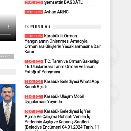
Şemsettin BAĞDATLI
07.08.2026
Ayhan AKINCI
07.08.2026
DUYURULAR
Karabük İli Orman
15.05.2026
Yangınlarının Önlenmesi Amacıyla
Ormanlara Girişlerin Yasaklanmasına Dair
Karar
Gündemi
T.C. Tarım ve Orman Bakanlığı
15.05.2026
16. Uluslararası Tarım Orman ve İnsan
Fotoğraf Yarışması
Karabük Belediyesi WhatsApp
23.06.2025
Kanalı Açıldı
Karabük Ulaşım Mobil
22.03.2024
Uygulaması Yayında
Karabük Belediyesi İş Yeri
08.01.2024
Açma Ve Çalışma Ruhsatı Verilen İş
Yerlerinin Açılış ve Kapanış Saatleri
(Belediye Encümeni 04.01.2024 Tarih, 11