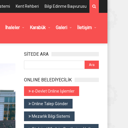
istemi
Kent Rehberi
Bilgi Edinme Başvurusu
İhaleler
Karabük
Galeri
İletişim
SİTEDE ARA
ONLINE BELEDİYECİLİK
e-Devlet Online İşlemler
Online Talep Gönder
Mezarlık Bilgi Sistemi