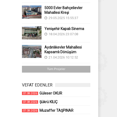
5000 Evler Bahçelievler
Mahallesi Kreşi
29.05.2025 15:55:37
Yenişehir Kapalı Sinema
18.04.2026 23:07:08
Aydınlıkevler Mahallesi
Kapsamlı Dönüşüm
21.04.2026 10:12:52
Tüm Projeler
VEFAT EDENLER
Güleser OKUR
07.08.2026
Şükrü KILIÇ
07.08.2026
Muzaffer TAŞPINAR
07.08.2026