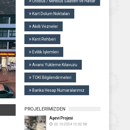
Otobüs / Minibüs Saatleri ve Hatlar
Kart Dolum Noktaları
Akıllı Vezneler
Kent Rehberi
Evlilik İşlemleri
Avans Yükleme Kılavuzu
TOKİ Bilgilendirmeleri
Banka Hesap Numaralarımız
PROJELERİMİZDEN
Aşevi Projesi
02.10.2024 12:02:58