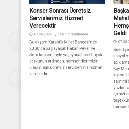
Konser Sonrası Ücretsiz
Başka
Servislerimiz Hizmet
Mahal
Verecektir
Hemşe
Geldi
07.08.2026
68 Görüntülenme
07.08.
Bu akşam Karabük Millet Bahçesi’nde
20.30’da başlayacak Hakan Peker ve
Belediy
Sefo konserleriyle yaşayacağımız büyük
sosyal 
coşkunun ardından, hemşehrilerimizin
açıklam
ulaşımı için ücretsiz servislerimiz hizmet
Köy Mah
verecektir.
kıymetli
samimi b
yüzleri,
içimizi 
teşekkür
beraberl