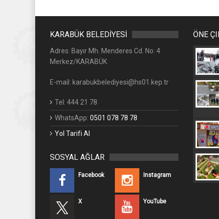
KARABÜK BELEDİYESİ
ÖNE Ç
Adres: Bayır Mh. Menderes Cd. No: 4
Merkez/KARABÜK
E-mail: karabukbelediyesi@hs01.kep.tr
Tel: 444 21 78
WhatsApp:
0501 078 78 78
Yol Tarifi Al
SOSYAL AĞLAR
Facebook
Instagram
X
YouTube