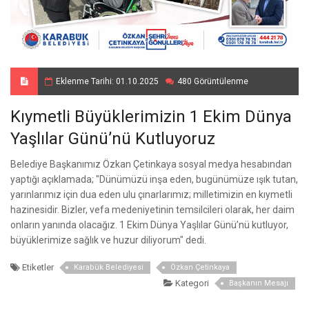
Eklenme Tarihi: 01.10.2025
480 Görüntülenme
Kıymetli Büyüklerimizin 1 Ekim Dünya
Yaşlılar Günü’nü Kutluyoruz
Belediye Başkanımız Özkan Çetinkaya sosyal medya hesabından
yaptığı açıklamada; "Dünümüzü inşa eden, bugünümüze ışık tutan,
yarınlarımız için dua eden ulu çınarlarımız; milletimizin en kıymetli
hazinesidir. Bizler, vefa medeniyetinin temsilcileri olarak, her daim
onların yanında olacağız. 1 Ekim Dünya Yaşlılar Günü’nü kutluyor,
büyüklerimize sağlık ve huzur diliyorum" dedi.
Etiketler
Karabük Belediyesi
Özkan Çetinkaya
Kategori
Başkanın Mesajı