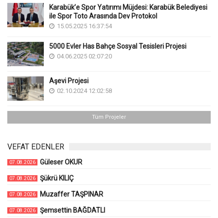
Karabük’e Spor Yatırımı Müjdesi: Karabük Belediyesi
ile Spor Toto Arasında Dev Protokol
15.05.2025 16:37:54
5000 Evler Has Bahçe Sosyal Tesisleri Projesi
04.06.2025 02:07:20
Aşevi Projesi
02.10.2024 12:02:58
Tüm Projeler
VEFAT EDENLER
Güleser OKUR
07.08.2026
Şükrü KILIÇ
07.08.2026
Muzaffer TAŞPINAR
07.08.2026
Şemsettin BAĞDATLI
07.08.2026