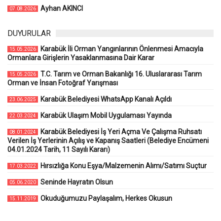
Ayhan AKINCI
07.08.2026
DUYURULAR
Karabük İli Orman Yangınlarının Önlenmesi Amacıyla
15.05.2026
Ormanlara Girişlerin Yasaklanmasına Dair Karar
T.C. Tarım ve Orman Bakanlığı 16. Uluslararası Tarım
15.05.2026
Orman ve İnsan Fotoğraf Yarışması
Karabük Belediyesi WhatsApp Kanalı Açıldı
23.06.2025
Karabük Ulaşım Mobil Uygulaması Yayında
22.03.2024
Karabük Belediyesi İş Yeri Açma Ve Çalışma Ruhsatı
08.01.2024
Verilen İş Yerlerinin Açılış ve Kapanış Saatleri (Belediye Encümeni
04.01.2024 Tarih, 11 Sayılı Kararı)
Hırsızlığa Konu Eşya/Malzemenin Alımı/Satımı Suçtur
17.03.2022
Seninde Hayratın Olsun
05.06.2020
Okuduğumuzu Paylaşalım, Herkes Okusun
15.11.2019