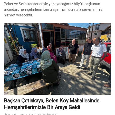
Peker ve Sefo konserleriyle yaşayacağımız büyük coşkunun
ardından, hemşehrilerimizin ulaşımı için ücretsiz servislerimiz
hizmet verecektir.
Başkan Çetinkaya, Belen Köy Mahallesinde
Hemşehrilerimizle Bir Araya Geldi
07.08.2026
23 Görüntülenme