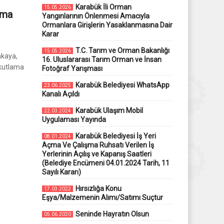
Karabük İli Orman
15.05.2026
ama
Yangınlarının Önlenmesi Amacıyla
Ormanlara Girişlerin Yasaklanmasına Dair
Karar
T.C. Tarım ve Orman Bakanlığı
15.05.2026
nkaya,
16. Uluslararası Tarım Orman ve İnsan
 kutlama
Fotoğraf Yarışması
Karabük Belediyesi WhatsApp
23.06.2025
Kanalı Açıldı
Karabük Ulaşım Mobil
22.03.2024
Uygulaması Yayında
Karabük Belediyesi İş Yeri
08.01.2024
Açma Ve Çalışma Ruhsatı Verilen İş
Yerlerinin Açılış ve Kapanış Saatleri
(Belediye Encümeni 04.01.2024 Tarih, 11
Sayılı Kararı)
Hırsızlığa Konu
17.03.2022
Eşya/Malzemenin Alımı/Satımı Suçtur
Seninde Hayratın Olsun
05.06.2020