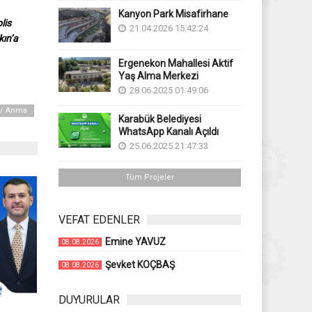
Kanyon Park Misafirhane
lis
21.04.2026 15:42:24
kın’a
Ergenekon Mahallesi Aktif
Yaş Alma Merkezi
28.06.2025 01:49:06
ı / Anma
Karabük Belediyesi
WhatsApp Kanalı Açıldı
25.06.2025 21:47:33
Tüm Projeler
VEFAT EDENLER
Emine YAVUZ
08.08.2026
Şevket KOÇBAŞ
08.08.2026
DUYURULAR