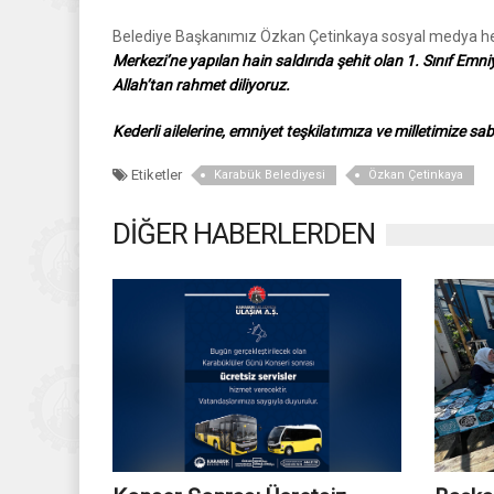
Belediye Başkanımız Özkan Çetinkaya sosyal medya he
Merkezi’ne yapılan hain saldırıda şehit olan 1. Sınıf E
Allah’tan rahmet diliyoruz.
Kederli ailelerine, emniyet teşkilatımıza ve milletimize sab
Etiketler
Karabük Belediyesi
Özkan Çetinkaya
DİĞER HABERLERDEN