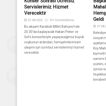
Konser Sonrası Ücretsiz
Başka
Servislerimiz Hizmet
Mahal
Verecektir
Hemşe
Geldi
07.08.2026
101 Görüntülenme
07.08.
Bu akşam Karabük Millet Bahçesi’nde
20.30’da başlayacak Hakan Peker ve
Belediy
Sefo konserleriyle yaşayacağımız büyük
sosyal 
coşkunun ardından, hemşehrilerimizin
açıklam
ulaşımı için ücretsiz servislerimiz hizmet
Köy Mah
verecektir.
kıymetli
samimi b
yüzleri,
içimizi 
teşekkür
beraberl