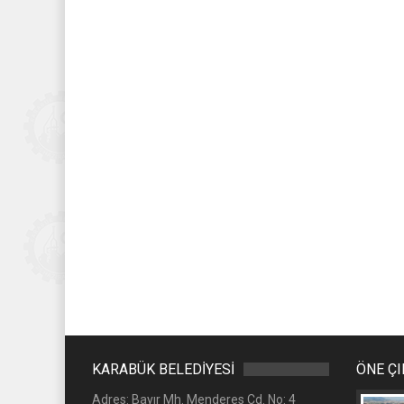
KARABÜK BELEDİYESİ
ÖNE Ç
Adres: Bayır Mh. Menderes Cd. No: 4