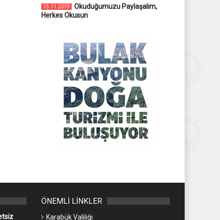
Okuduğumuzu Paylaşalım,
15.11.2019
Herkes Okusun
ÖNEMLİ LİNKLER
etsiz
Karabük Valiliği