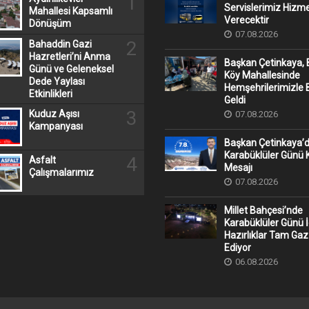
1
Servislerimiz Hizm
Mahallesi Kapsamlı
Verecektir
Dönüşüm
07.08.2026
2
Bahaddin Gazi
Hazretleri’ni Anma
Başkan Çetinkaya, 
Günü ve Geleneksel
Köy Mahallesinde
Dede Yaylası
Hemşehrilerimizle 
Etkinlikleri
Geldi
3
Kuduz Aşısı
07.08.2026
Kampanyası
Başkan Çetinkaya’
Karabüklüler Günü
4
Asfalt
Mesajı
Çalışmalarımız
07.08.2026
Millet Bahçesi’nde
Karabüklüler Günü İ
Hazırlıklar Tam Ga
Ediyor
06.08.2026