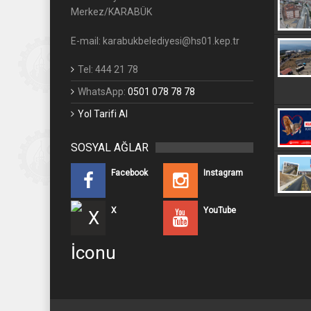
Merkez/KARABÜK
E-mail: karabukbelediyesi@hs01.kep.tr
Tel: 444 21 78
WhatsApp:
0501 078 78 78
Yol Tarifi Al
SOSYAL AĞLAR
Facebook
Instagram
X
YouTube