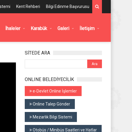
istemi
Kent Rehberi
Bilgi Edinme Başvurusu
İhaleler
Karabük
Galeri
İletişim
SİTEDE ARA
ONLINE BELEDİYECİLİK
e-Devlet Online İşlemler
Online Talep Gönder
Mezarlık Bilgi Sistemi
Otobüs / Minibüs Saatleri ve Hatlar