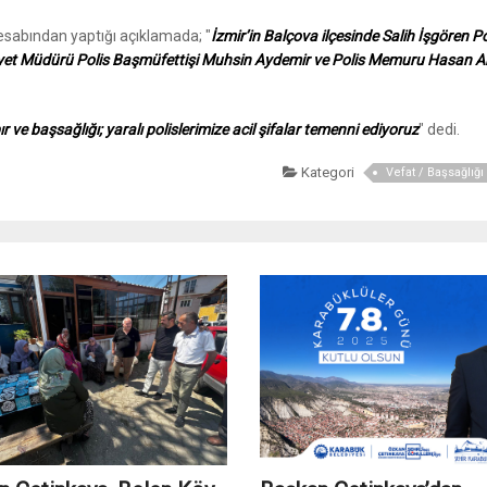
sabından yaptığı açıklamada; "
İzmir’in Balçova ilçesinde Salih İşgören Po
mniyet Müdürü Polis Başmüfettişi Muhsin Aydemir ve Polis Memuru Hasan A
ır ve başsağlığı; yaralı polislerimize acil şifalar temenni ediyoruz
" dedi.
Kategori
Vefat / Başsağlığ