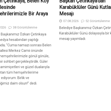
n Çetinkaya, Belen Köy
Başkan Çetinkaya’dan
lesinde
Karabüklüler Günü Kutl
hrilerimizle Bir Araya
Mesajı
07.08.2026
52 Görüntülenme
2026
38 Görüntülenme
Belediye Başkanımız Özkan Çeti
Karabüklüler Günü dolayısıyla bir
e Başkanımız Özkan Çetinkaya
mesajı yayımladı.
medya hesabından yaptığı
ada; "Cuma namazı sonrası Belen
allesi Merkez Camii önünde
 hemşehrilerimizle gönül gönüle,
ir sohbet gerçekleştirdik. Güler
 samimiyetleri ve güzel dualarıyla
ısıtan tüm hemşehrilerime
 ediyorum. Birlik ve
iğimiz daim olsun!" dedi.