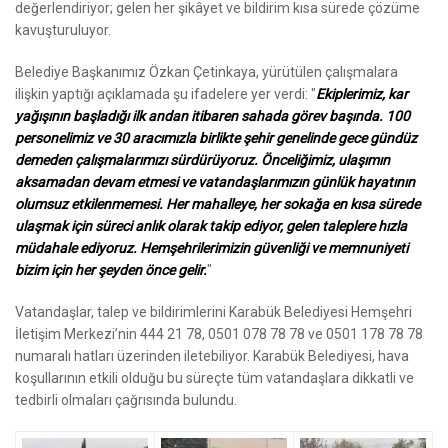
değerlendiriyor; gelen her şikâyet ve bildirim kısa sürede çözüme
kavuşturuluyor.
Belediye Başkanımız Özkan Çetinkaya, yürütülen çalışmalara
ilişkin yaptığı açıklamada şu ifadelere yer verdi: "
Ekiplerimiz, kar
yağışının başladığı ilk andan itibaren sahada görev başında. 100
personelimiz ve 30 aracımızla birlikte şehir genelinde gece gündüz
demeden çalışmalarımızı sürdürüyoruz. Önceliğimiz, ulaşımın
aksamadan devam etmesi ve vatandaşlarımızın günlük hayatının
olumsuz etkilenmemesi. Her mahalleye, her sokağa en kısa sürede
ulaşmak için süreci anlık olarak takip ediyor, gelen taleplere hızla
müdahale ediyoruz. Hemşehrilerimizin güvenliği ve memnuniyeti
bizim için her şeyden önce gelir.
"
Vatandaşlar, talep ve bildirimlerini Karabük Belediyesi Hemşehri
İletişim Merkezi’nin 444 21 78, 0501 078 78 78 ve 0501 178 78 78
numaralı hatları üzerinden iletebiliyor. Karabük Belediyesi, hava
koşullarının etkili olduğu bu süreçte tüm vatandaşlara dikkatli ve
tedbirli olmaları çağrısında bulundu.