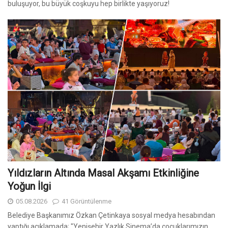
buluşuyor, bu büyük coşkuyu hep birlikte yaşıyoruz!
Yıldızların Altında Masal Akşamı Etkinliğine
Yoğun İlgi
05.08.2026
41 Görüntülenme
Belediye Başkanımız Özkan Çetinkaya sosyal medya hesabından
yaptığı açıklamada; "Yenişehir Yazlık Sinema’da çocuklarımızın