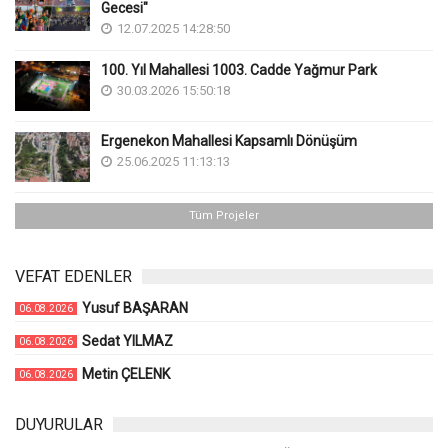
Gecesi"
12.07.2025 14:28:50
100. Yıl Mahallesi 1003. Cadde Yağmur Park
30.03.2026 15:50:18
Ergenekon Mahallesi Kapsamlı Dönüşüm
25.06.2025 11:13:13
Tüm Projeler
VEFAT EDENLER
Yusuf BAŞARAN
06.08.2026
Sedat YILMAZ
06.08.2026
Metin ÇELENK
06.08.2026
DUYURULAR