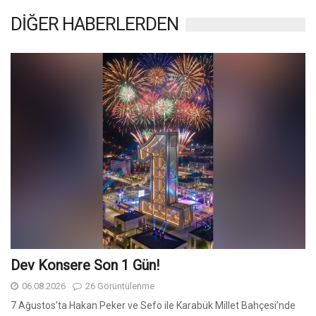
DİĞER HABERLERDEN
Dev Konsere Son 1️ Gün!
06.08.2026
26 Görüntülenme
7 Ağustos’ta Hakan Peker ve Sefo ile Karabük Millet Bahçesi’nde