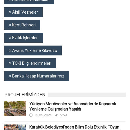
Akıllı Vezneler
Kent Rehberi
Evlilik İşlemleri
Avans Yükleme Kılavuzu
TOKİ Bilgilendirmeleri
Banka Hesap Numaralarımız
PROJELERİMİZDEN
Yürüyen Merdivenler ve Asansörlerde Kapsamlı
Yenileme Çalışmaları Yapıldı
15.05.2025 14:16:59
Karabük Belediyesi’nden Bilim Dolu Etkinlik: "Oyun