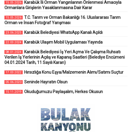
Karabük İli Orman Yangınlarının Önlenmesi Amacıyla
15.05.2026
Ormanlara Girişlerin Yasaklanmasına Dair Karar
T.C. Tarım ve Orman Bakanlığı 16. Uluslararası Tarım
15.05.2026
Orman ve İnsan Fotoğraf Yarışması
Karabük Belediyesi WhatsApp Kanalı Açıldı
23.06.2025
Karabük Ulaşım Mobil Uygulaması Yayında
22.03.2024
Karabük Belediyesi İş Yeri Açma Ve Çalışma Ruhsatı
08.01.2024
Verilen İş Yerlerinin Açılış ve Kapanış Saatleri (Belediye Encümeni
04.01.2024 Tarih, 11 Sayılı Kararı)
Hırsızlığa Konu Eşya/Malzemenin Alımı/Satımı Suçtur
17.03.2022
Seninde Hayratın Olsun
05.06.2020
Okuduğumuzu Paylaşalım, Herkes Okusun
15.11.2019