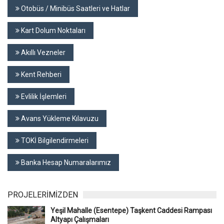
Otobüs / Minibüs Saatleri ve Hatlar
Kart Dolum Noktaları
Akıllı Vezneler
Kent Rehberi
Evlilik İşlemleri
Avans Yükleme Kılavuzu
TOKİ Bilgilendirmeleri
Banka Hesap Numaralarımız
PROJELERİMİZDEN
Yeşil Mahalle (Esentepe) Taşkent Caddesi Rampası
Altyapı Çalışmaları