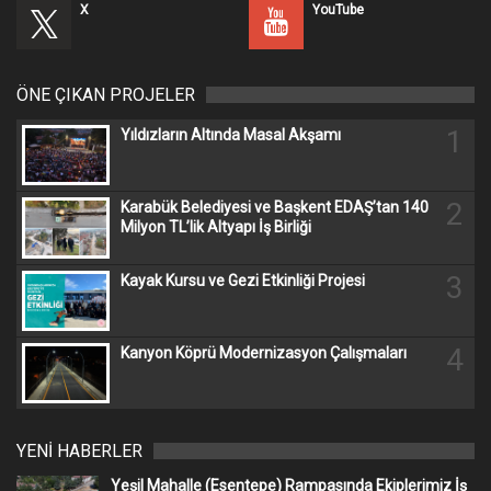
X
YouTube
ÖNE ÇIKAN PROJELER
1
Yıldızların Altında Masal Akşamı
2
Karabük Belediyesi ve Başkent EDAŞ’tan 140
Milyon TL’lik Altyapı İş Birliği
3
Kayak Kursu ve Gezi Etkinliği Projesi
4
Kanyon Köprü Modernizasyon Çalışmaları
YENİ HABERLER
Yeşil Mahalle (Esentepe) Rampasında Ekiplerimiz İş