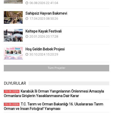
06.08.2026 22:41:04
Sahipsiz Hayvan Bakımevi
17.04.2025 08:50:26
Keltepe Kayak Festivali
20.01.2026 20:17:28
Hoş Geldin Bebek Projesi
30.10.2024 15:20:29
Tüm Projeler
DUYURULAR
Karabük İli Orman Yangınlarının Önlenmesi Amacıyla
15.05.2026
Ormanlara Girişlerin Yasaklanmasına Dair Karar
T.C. Tarım ve Orman Bakanlığı 16. Uluslararası Tarım
15.05.2026
Orman ve İnsan Fotoğraf Yarışması