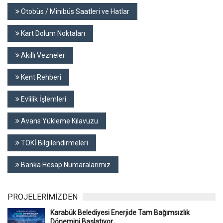
Otobüs / Minibüs Saatleri ve Hatlar
Kart Dolum Noktaları
Akıllı Vezneler
Kent Rehberi
Evlilik İşlemleri
Avans Yükleme Kılavuzu
TOKİ Bilgilendirmeleri
Banka Hesap Numaralarımız
PROJELERİMİZDEN
Karabük Belediyesi Enerjide Tam Bağımsızlık
Dönemini Başlatıyor