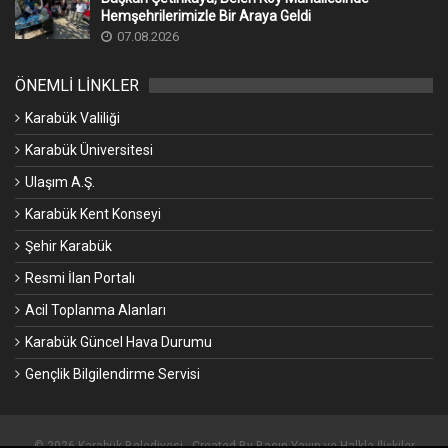
Hemşehrilerimizle Bir Araya Geldi
07.08.2026
ÖNEMLİ LİNKLER
Karabük Valiliği
Karabük Üniversitesi
Ulaşım A.Ş.
Karabük Kent Konseyi
Şehir Karabük
Resmi İlan Portalı
Acil Toplanma Alanları
Karabük Güncel Hava Durumu
Gençlik Bilgilendirme Servisi
© 2026 Karabük Belediyesi - Created By Basın Yayın ve Halkla İlişkiler