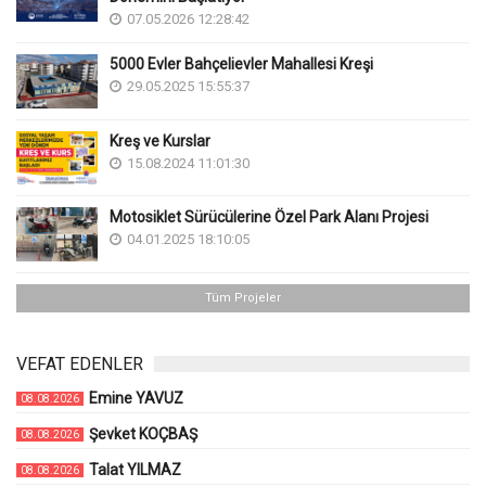
07.05.2026 12:28:42
5000 Evler Bahçelievler Mahallesi Kreşi
29.05.2025 15:55:37
Kreş ve Kurslar
15.08.2024 11:01:30
Motosiklet Sürücülerine Özel Park Alanı Projesi
04.01.2025 18:10:05
Tüm Projeler
VEFAT EDENLER
Emine YAVUZ
08.08.2026
Şevket KOÇBAŞ
08.08.2026
Talat YILMAZ
08.08.2026