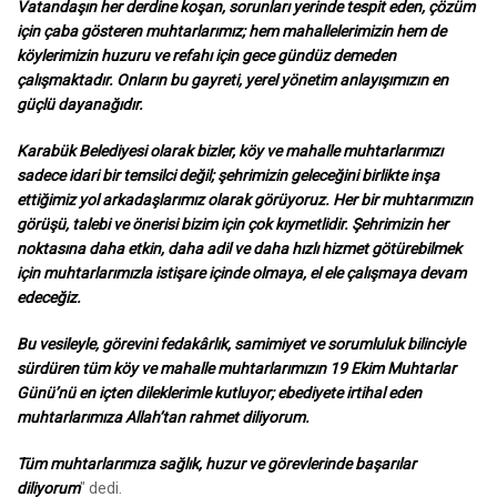
Vatandaşın her derdine koşan, sorunları yerinde tespit eden, çözüm
için çaba gösteren muhtarlarımız; hem mahallelerimizin hem de
köylerimizin huzuru ve refahı için gece gündüz demeden
çalışmaktadır. Onların bu gayreti, yerel yönetim anlayışımızın en
güçlü dayanağıdır.
Karabük Belediyesi olarak bizler, köy ve mahalle muhtarlarımızı
sadece idari bir temsilci değil; şehrimizin geleceğini birlikte inşa
ettiğimiz yol arkadaşlarımız olarak görüyoruz. Her bir muhtarımızın
görüşü, talebi ve önerisi bizim için çok kıymetlidir. Şehrimizin her
noktasına daha etkin, daha adil ve daha hızlı hizmet götürebilmek
için muhtarlarımızla istişare içinde olmaya, el ele çalışmaya devam
edeceğiz.
Bu vesileyle, görevini fedakârlık, samimiyet ve sorumluluk bilinciyle
sürdüren tüm köy ve mahalle muhtarlarımızın 19 Ekim Muhtarlar
Günü’nü en içten dileklerimle kutluyor; ebediyete irtihal eden
muhtarlarımıza Allah’tan rahmet diliyorum.
Tüm muhtarlarımıza sağlık, huzur ve görevlerinde başarılar
diliyorum
" dedi.