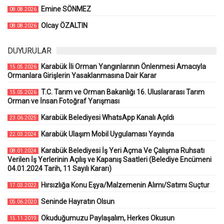
Emine SÖNMEZ
08.08.2026
Olcay ÖZALTIN
08.08.2026
DUYURULAR
Karabük İli Orman Yangınlarının Önlenmesi Amacıyla
15.05.2026
Ormanlara Girişlerin Yasaklanmasına Dair Karar
T.C. Tarım ve Orman Bakanlığı 16. Uluslararası Tarım
15.05.2026
Orman ve İnsan Fotoğraf Yarışması
Karabük Belediyesi WhatsApp Kanalı Açıldı
23.06.2025
Karabük Ulaşım Mobil Uygulaması Yayında
22.03.2024
Karabük Belediyesi İş Yeri Açma Ve Çalışma Ruhsatı
08.01.2024
Verilen İş Yerlerinin Açılış ve Kapanış Saatleri (Belediye Encümeni
04.01.2024 Tarih, 11 Sayılı Kararı)
Hırsızlığa Konu Eşya/Malzemenin Alımı/Satımı Suçtur
17.03.2022
Seninde Hayratın Olsun
05.06.2020
Okuduğumuzu Paylaşalım, Herkes Okusun
15.11.2019