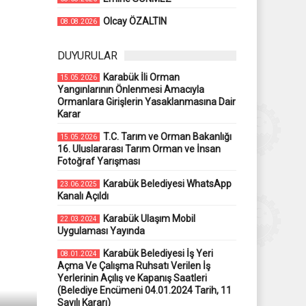
Olcay ÖZALTIN
08.08.2026
DUYURULAR
Karabük İli Orman
15.05.2026
Yangınlarının Önlenmesi Amacıyla
Ormanlara Girişlerin Yasaklanmasına Dair
Karar
T.C. Tarım ve Orman Bakanlığı
15.05.2026
16. Uluslararası Tarım Orman ve İnsan
Fotoğraf Yarışması
Karabük Belediyesi WhatsApp
23.06.2025
Kanalı Açıldı
Karabük Ulaşım Mobil
22.03.2024
Uygulaması Yayında
Karabük Belediyesi İş Yeri
08.01.2024
Açma Ve Çalışma Ruhsatı Verilen İş
Yerlerinin Açılış ve Kapanış Saatleri
(Belediye Encümeni 04.01.2024 Tarih, 11
Sayılı Kararı)