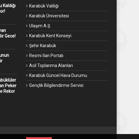
 Kaldığı
Karabük Valiliği
or!
Karabük Üniversitesi
Ulaşım A.Ş.
yan
Karabük Kent Konseyi
ir Gece!
Şehir Karabük
kunun
Resmi İlan Portalı
ir
Acil Toplanma Alanları
Karabük Güncel Hava Durumu
abüklüler
Gençlik Bilgilendirme Servisi
an Peker
ne Rekor