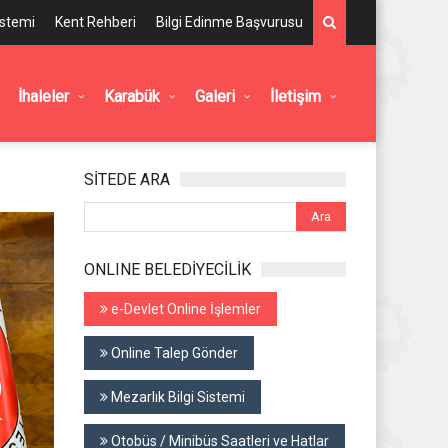
istemi
Kent Rehberi
Bilgi Edinme Başvurusu
İhaleler
Karabük
Galeri
İletişim
SİTEDE ARA
ONLINE BELEDİYECİLİK
e-Devlet Online İşlemler
Online Talep Gönder
Mezarlık Bilgi Sistemi
Otobüs / Minibüs Saatleri ve Hatlar