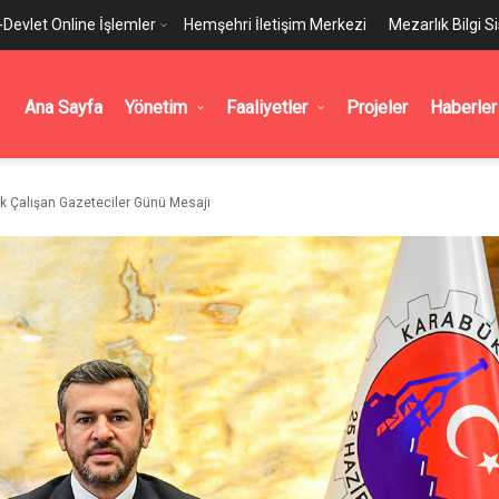
-Devlet Online İşlemler
Hemşehri İletişim Merkezi
Mezarlık Bilgi S
Ana Sayfa
Yönetim
Faaliyetler
Projeler
Haberler
k Çalışan Gazeteciler Günü Mesajı