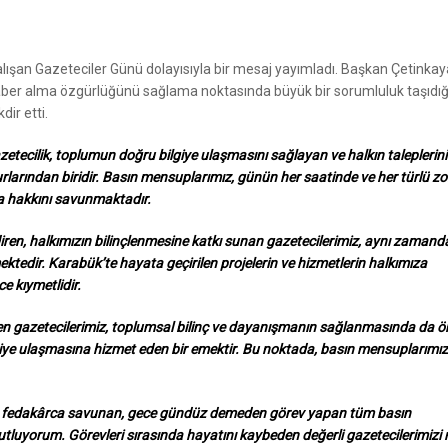
ışan Gazeteciler Günü dolayısıyla bir mesaj yayımladı. Başkan Çetinkay
aber alma özgürlüğünü sağlama noktasında büyük bir sorumluluk taşıdığ
dir etti.
zetecilik, toplumun doğru bilgiye ulaşmasını sağlayan ve halkın taleplerini
rından biridir. Basın mensuplarımız, günün her saatinde ve her türlü zo
ma hakkını savunmaktadır.
diren, halkımızın bilinçlenmesine katkı sunan gazetecilerimiz, aynı zamanda
ktedir. Karabük’te hayata geçirilen projelerin ve hizmetlerin halkımıza
e kıymetlidir.
en gazetecilerimiz, toplumsal bilinç ve dayanışmanın sağlanmasında da ön
iye ulaşmasına hizmet eden bir emektir. Bu noktada, basın mensuplarımız
kını fedakârca savunan, gece gündüz demeden görev yapan tüm basın
luyorum. Görevleri sırasında hayatını kaybeden değerli gazetecilerimizi