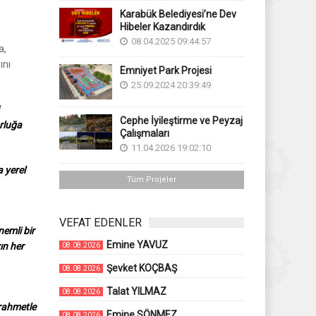
Karabük Belediyesi’ne Dev
Hibeler Kazandırdık
08.04.2025 09:44:57
a,
ını
Emniyet Park Projesi
25.09.2024 20:39:49
Cephe İyileştirme ve Peyzaj
rluğa
Çalışmaları
11.04.2026 19:02:10
 yerel
Tüm Projeler
VEFAT EDENLER
emli bir
Emine YAVUZ
ın her
08.08.2026
Şevket KOÇBAŞ
08.08.2026
Talat YILMAZ
08.08.2026
 rahmetle
Emine SÖNMEZ
08.08.2026