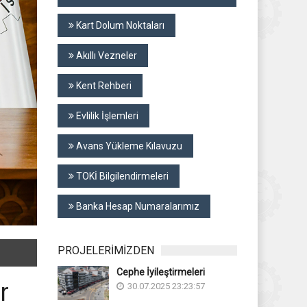
Kart Dolum Noktaları
Akıllı Vezneler
Kent Rehberi
Evlilik İşlemleri
Avans Yükleme Kılavuzu
TOKİ Bilgilendirmeleri
Banka Hesap Numaralarımız
PROJELERİMİZDEN
Cephe İyileştirmeleri
r
30.07.2025 23:23:57