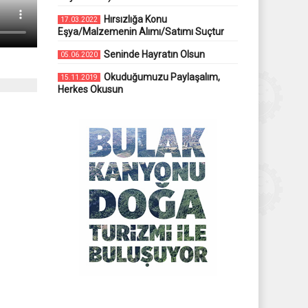
Hırsızlığa Konu
17.03.2022
Eşya/Malzemenin Alımı/Satımı Suçtur
Seninde Hayratın Olsun
05.06.2020
Okuduğumuzu Paylaşalım,
15.11.2019
Herkes Okusun