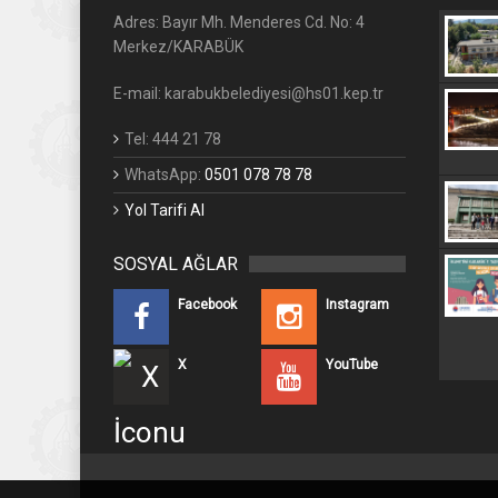
Adres: Bayır Mh. Menderes Cd. No: 4
Merkez/KARABÜK
E-mail: karabukbelediyesi@hs01.kep.tr
Tel: 444 21 78
WhatsApp:
0501 078 78 78
Yol Tarifi Al
SOSYAL AĞLAR
Facebook
Instagram
X
YouTube