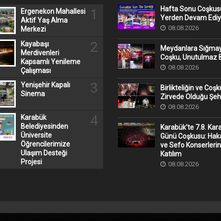
Hafta Sonu Coşkusu
1
Ergenekon Mahallesi
Yerden Devam Ediy
Aktif Yaş Alma
08.08.2026
Merkezi
2
Kayabaşı
Meydanlara Sığma
Merdivenleri
Coşku, Unutulmaz B
Kapsamlı Yenileme
08.08.2026
Çalışması
3
Yenişehir Kapalı
Birlikteliğin ve Coş
Sinema
Zirvede Olduğu Şeh
08.08.2026
4
Karabük
Belediyesinden
Karabük’te 7.8. Kar
Üniversite
Günü Coşkusu: Hak
Öğrencilerimize
ve Sefo Konserleri
Ulaşım Desteği
Katılım
Projesi
08.08.2026
© 2026 Karabük Belediyesi - Created By Basın Yayın ve Halkla İlişkiler Müdürlüğü.