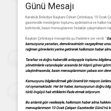
Günü Mesajı
Karabük Belediye Başkanı Özkan Çetinkaya, 10 Ocak Çal
gazetecilik mesleğinin toplumu aydınlatma ve halkın h
belirterek, basın mensuplarının fedakâr çalışmalarını tak
Başkan Çetinkaya mesajında şu ifadelere yer verdi: "
Ga
kamuoyuna yansıtan, demokrasimizin vazgeçilmez unsurla
rağmen görevlerini yerine getirerek halkımızın haber al
Tarafsız ve doğru habercilik anlayışıyla toplumu bilgilen
yönetimlerle vatandaşlar arasında bir köprü görevi görme
ulaştırılmasında, basın mensuplarımızın çabası son derec
Kamuoyunu bilgilendirmek gibi önemli bir misyon üstlen
rol oynamaktadır. Her bir haber, kamuoyunun doğru bilg
türlü övgüyü hak ettiklerini ifade etmek istiyorum.
Bu anlamlı gün vesilesiyle, halkımızın haber alma hak
mensuplarımızın 10 Ocak Çalışan Gazeteciler Günü’nü kut