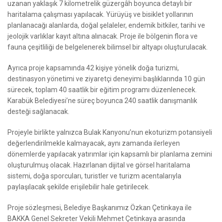
uzanan yaklaşık 7 kilometrelik güzergâh boyunca detaylı bir
haritalama çalışması yapılacak. Yürüyüş ve bisiklet yollarının
planlanacağı alanlarda, doğal şelaleler, endemik bitkiler, tarihi ve
jeolojik varlıklar kayıt altına alınacak. Proje ile bölgenin flora ve
fauna çeşitliliği de belgelenerek bilimsel bir altyapı oluşturulacak.
Ayrıca proje kapsamında 42 kişiye yönelik doğa turizmi,
destinasyon yönetimi ve ziyaretçi deneyimi başlıklarında 10 gün
sürecek, toplam 40 saatlik bir eğitim programı düzenlenecek.
Karabük Belediyesi’ne süreç boyunca 240 saatlik danışmanlık
desteği sağlanacak.
Projeyle birlikte yalnızca Bulak Kanyonu’nun ekoturizm potansiyeli
değerlendirilmekle kalmayacak, aynı zamanda ilerleyen
dönemlerde yapılacak yatırımlar için kapsamlı bir planlama zemini
oluşturulmuş olacak. Hazırlanan dijital ve görsel haritalama
sistemi, doğa sporcuları, turistler ve turizm acentalarıyla
paylaşılacak şekilde erişilebilir hale getirilecek.
Proje sözleşmesi, Belediye Başkanımız Özkan Çetinkaya ile
BAKKA Genel Sekreter Vekili Mehmet Çetinkaya arasında