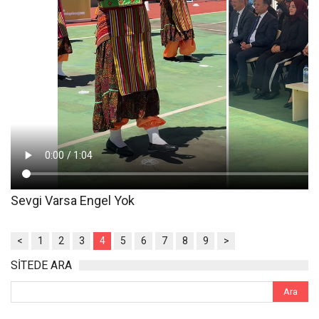
Sevgi Varsa Engel Yok
<
1
2
3
4
5
6
7
8
9
>
SİTEDE ARA