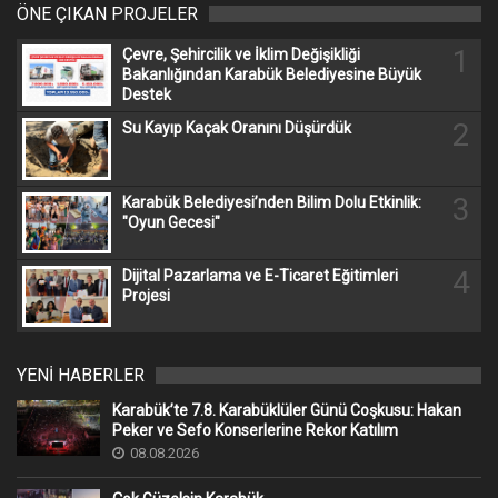
ÖNE ÇIKAN PROJELER
1
Çevre, Şehircilik ve İklim Değişikliği
Bakanlığından Karabük Belediyesine Büyük
Destek
2
Su Kayıp Kaçak Oranını Düşürdük
3
Karabük Belediyesi’nden Bilim Dolu Etkinlik:
"Oyun Gecesi"
4
Dijital Pazarlama ve E-Ticaret Eğitimleri
Projesi
YENİ HABERLER
Karabük’te 7.8. Karabüklüler Günü Coşkusu: Hakan
Peker ve Sefo Konserlerine Rekor Katılım
08.08.2026