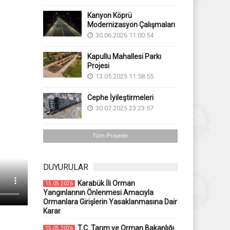
Kanyon Köprü
Modernizasyon Çalışmaları
30.06.2026 11:00:54
Kapullu Mahallesi Parkı
Projesi
13.05.2025 11:58:55
Cephe İyileştirmeleri
30.07.2025 23:23:57
Tüm Projeler
DUYURULAR
Karabük İli Orman
15.05.2026
Yangınlarının Önlenmesi Amacıyla
Ormanlara Girişlerin Yasaklanmasına Dair
Karar
T.C. Tarım ve Orman Bakanlığı
15.05.2026