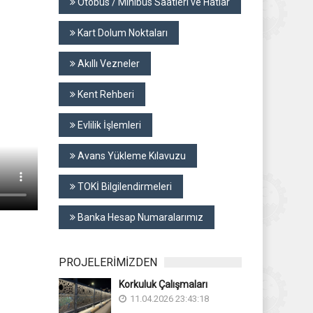
Otobüs / Minibüs Saatleri ve Hatlar
Kart Dolum Noktaları
Akıllı Vezneler
Kent Rehberi
Evlilik İşlemleri
Avans Yükleme Kılavuzu
TOKİ Bilgilendirmeleri
Banka Hesap Numaralarımız
PROJELERİMİZDEN
Korkuluk Çalışmaları
11.04.2026 23:43:18