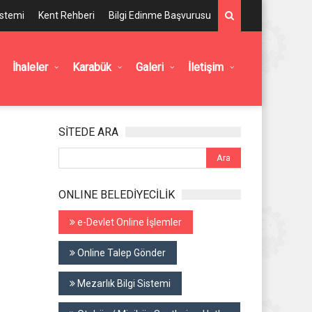
istemi
Kent Rehberi
Bilgi Edinme Başvurusu
İhaleler
Karabük
Galeri
İletişim
SİTEDE ARA
ONLINE BELEDİYECİLİK
e-Devlet Online İşlemler
Online Talep Gönder
Mezarlık Bilgi Sistemi