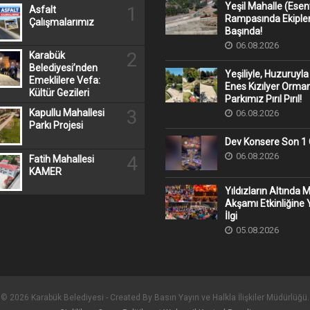
Yeşil Mahalle (Ese
1
Asfalt
Rampasında Ekipler
Çalışmalarımız
Başında!
06.08.2026
2
Karabük
Belediyesi’nden
Yeşiliyle, Huzuruyla
Emeklilere Vefa:
Enes Kızılyer Orman
Kültür Gezileri
Parkımız Pırıl Pırıl!
3
Kapullu Mahallesi
06.08.2026
Parkı Projesi
Dev Konsere Son 1️
06.08.2026
4
Fatih Mahallesi
KAMER
Yıldızların Altında 
Akşamı Etkinliğine
İlgi
05.08.2026
© 2026 Karabük Belediyesi - Created By Basın Yayın ve Halkla İlişkiler Müdürlüğü.