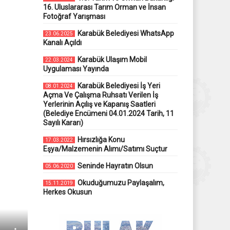
16. Uluslararası Tarım Orman ve İnsan
Fotoğraf Yarışması
Karabük Belediyesi WhatsApp
23.06.2025
Kanalı Açıldı
Karabük Ulaşım Mobil
22.03.2024
Uygulaması Yayında
Karabük Belediyesi İş Yeri
08.01.2024
Açma Ve Çalışma Ruhsatı Verilen İş
Yerlerinin Açılış ve Kapanış Saatleri
(Belediye Encümeni 04.01.2024 Tarih, 11
Sayılı Kararı)
Hırsızlığa Konu
17.03.2022
Eşya/Malzemenin Alımı/Satımı Suçtur
Seninde Hayratın Olsun
05.06.2020
Okuduğumuzu Paylaşalım,
15.11.2019
Herkes Okusun