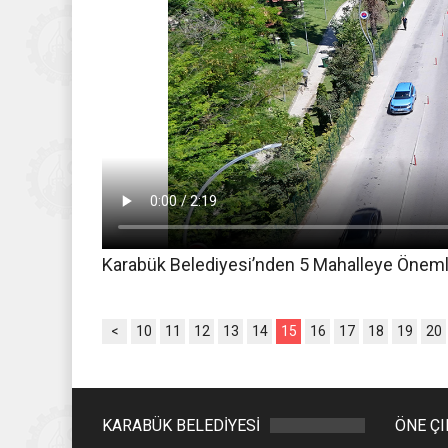
Karabük Belediyesi’nden 5 Mahalleye Önemli
<
10
11
12
13
14
15
16
17
18
19
20
KARABÜK BELEDİYESİ
ÖNE Ç