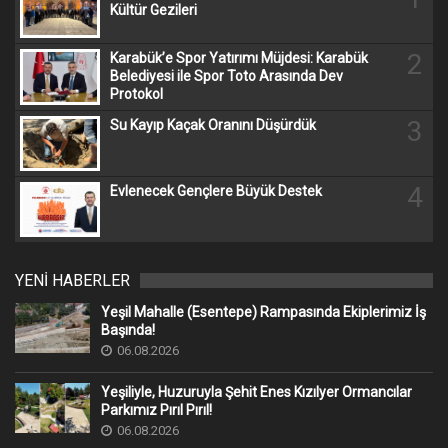
Kültür Gezileri
2
Karabük’e Spor Yatırımı Müjdesi: Karabük
Belediyesi ile Spor Toto Arasında Dev
Protokol
3
Su Kayıp Kaçak Oranını Düşürdük
4
Evlenecek Gençlere Büyük Destek
YENİ HABERLER
Yeşil Mahalle (Esentepe) Rampasında Ekiplerimiz İş
Başında!
06.08.2026
Yeşiliyle, Huzuruyla Şehit Enes Kızılyer Ormancılar
Parkımız Pırıl Pırıl!
06.08.2026